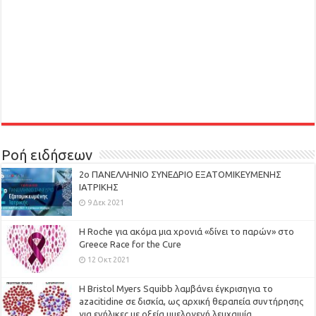
Ροή ειδήσεων
2ο ΠΑΝΕΛΛΗΝΙΟ ΣΥΝΕΔΡΙΟ ΕΞΑΤΟΜΙΚΕΥΜΕΝΗΣ
ΙΑΤΡΙΚΗΣ
9 Δεκ 2021
H Roche για ακόμα μια χρονιά «δίνει το παρών» στο
Greece Race for the Cure
12 Οκτ 2021
Η Bristol Myers Squibb λαμβάνει έγκρισηγια το
azacitidine σε δισκία, ως αρχική θεραπεία συντήρησης
για ενήλικες με οξεία μυελογενή λευχαιμία