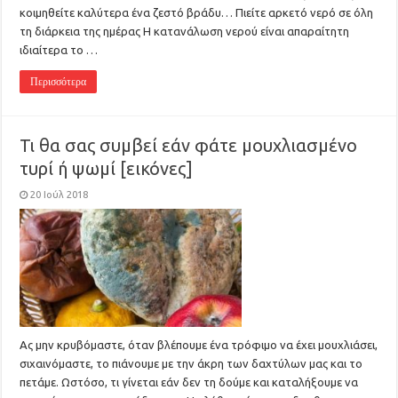
κοιμηθείτε καλύτερα ένα ζεστό βράδυ… Πιείτε αρκετό νερό σε όλη
τη διάρκεια της ημέρας Η κατανάλωση νερού είναι απαραίτητη
ιδιαίτερα το …
Περισσότερα
Τι θα σας συμβεί εάν φάτε μουχλιασμένο
τυρί ή ψωμί [εικόνες]
20 Ιούλ 2018
Ας μην κρυβόμαστε, όταν βλέπουμε ένα τρόφιμο να έχει μουχλιάσει,
σιχαινόμαστε, το πιάνουμε με την άκρη των δαχτύλων μας και το
πετάμε. Ωστόσο, τι γίνεται εάν δεν τη δούμε και καταλήξουμε να