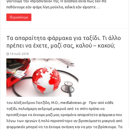
γευτούμε την «πρασινάδα» της. Η αλήθεια είναι πως δεν θα
πεθάνουμε εάν φάμε λίγη μούχλα, ειδικά εάν είμαστε …
Περισσότερα
Τα απαραίτητα φάρμακα για ταξίδι. Τι άλλο
πρέπει να έχετε, μαζί σας, καλού – κακού;
19 Ιούλ 2018
του Αλέξανδρου Γιατζίδη, M.D., medlabnews.gr Πριν από κάθε
ταξίδι, πολυήμερη εκδρομή μακρυά από το σπίτι πρέπει να
προσέξουμε να έχουμε μαζί μας ορισμένα απαραίτητα φάρμακα που
λόγω των αργιών ή πολύ περισσότερο αν βρισκόμαστε μακρυά από
φαρμακείο μπορεί να τα έχουμε ανάγκη και να μην τα βρίσκουμε. Τα