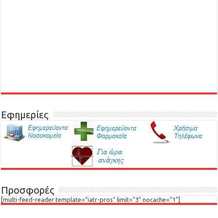
Εφημερίες
Προσφορές
[multi-feed-reader template="iatr-pros" limit="3" nocache="1"]