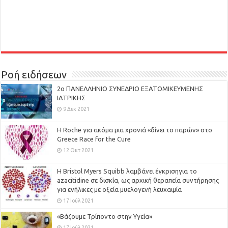
Ροή ειδήσεων
2ο ΠΑΝΕΛΛΗΝΙΟ ΣΥΝΕΔΡΙΟ ΕΞΑΤΟΜΙΚΕΥΜΕΝΗΣ
ΙΑΤΡΙΚΗΣ
9 Δεκ 2021
H Roche για ακόμα μια χρονιά «δίνει το παρών» στο
Greece Race for the Cure
12 Οκτ 2021
Η Bristol Myers Squibb λαμβάνει έγκρισηγια το
azacitidine σε δισκία, ως αρχική θεραπεία συντήρησης
για ενήλικες με οξεία μυελογενή λευχαιμία
17 Ιούλ 2021
«Βάζουμε Τρίποντο στην Υγεία»
17 Ιούλ 2021