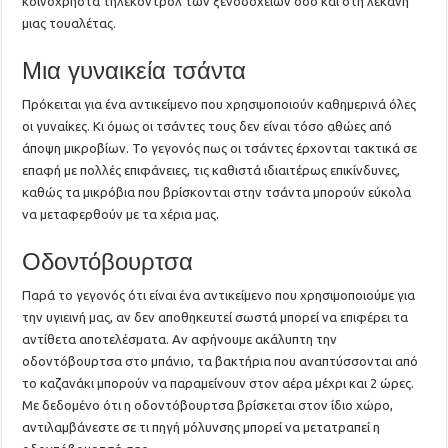
κοινόχρηστα τηλεκοντρόλ των ξενοδοχείων όσο και στη λεκάνη
μιας τουαλέτας.
Μια γυναικεία τσάντα
Πρόκειται για ένα αντικείμενο που χρησιμοποιούν καθημερινά όλες
οι γυναίκες. Κι όμως οι τσάντες τους δεν είναι τόσο αθώες από
άποψη μικροβίων. Το γεγονός πως οι τσάντες έρχονται τακτικά σε
επαφή με πολλές επιφάνειες, τις καθιστά ιδιαιτέρως επικίνδυνες,
καθώς τα μικρόβια που βρίσκονται στην τσάντα μπορούν εύκολα
να μεταφερθούν με τα χέρια μας.
Οδοντόβουρτσα
Παρά το γεγονός ότι είναι ένα αντικείμενο που χρησιμοποιούμε για
την υγιεινή μας, αν δεν αποθηκευτεί σωστά μπορεί να επιφέρει τα
αντίθετα αποτελέσματα. Αν αφήνουμε ακάλυπτη την
οδοντόβουρτσα στο μπάνιο, τα βακτήρια που αναπτύσσονται από
το καζανάκι μπορούν να παραμείνουν στον αέρα μέχρι και 2 ώρες.
Με δεδομένο ότι η οδοντόβουρτσα βρίσκεται στον ίδιο χώρο,
αντιλαμβάνεστε σε τι πηγή μόλυνσης μπορεί να μετατραπεί η