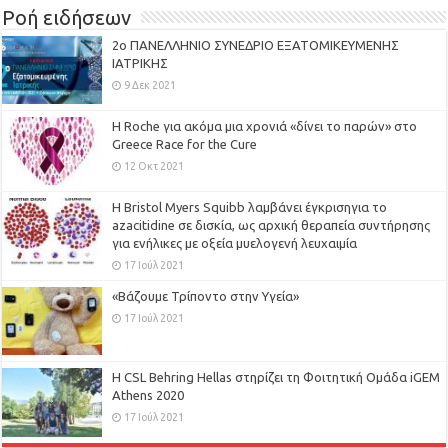
Ροή ειδήσεων
2ο ΠΑΝΕΛΛΗΝΙΟ ΣΥΝΕΔΡΙΟ ΕΞΑΤΟΜΙΚΕΥΜΕΝΗΣ
ΙΑΤΡΙΚΗΣ
9 Δεκ 2021
H Roche για ακόμα μια χρονιά «δίνει το παρών» στο
Greece Race for the Cure
12 Οκτ 2021
Η Bristol Myers Squibb λαμβάνει έγκρισηγια το
azacitidine σε δισκία, ως αρχική θεραπεία συντήρησης
για ενήλικες με οξεία μυελογενή λευχαιμία
17 Ιούλ 2021
«Βάζουμε Τρίποντο στην Υγεία»
17 Ιούλ 2021
H CSL Behring Hellas στηρίζει τη Φοιτητική Ομάδα iGEM
Athens 2020
17 Ιούλ 2021