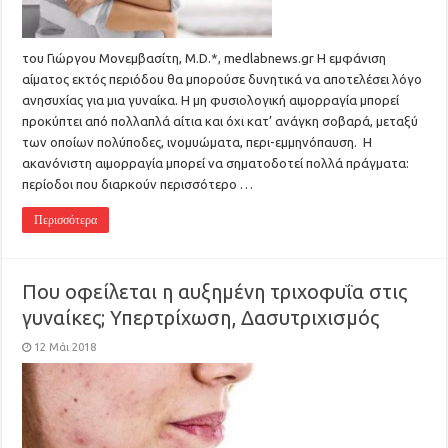
του Γιώργου Μονεμβασίτη, M.D.*, medlabnews.gr Η εμφάνιση
αίματος εκτός περιόδου θα μπορούσε δυνητικά να αποτελέσει λόγο
ανησυχίας για μια γυναίκα. Η μη φυσιολογική αιμορραγία μπορεί
προκύπτει από πολλαπλά αίτια και όχι κατ’ ανάγκη σοβαρά, μεταξύ
των οποίων πολύποδες, ινομυώματα, περι-εμμηνόπαυση. Η
ακανόνιστη αιμορραγία μπορεί να σηματοδοτεί πολλά πράγματα:
περίοδοι που διαρκούν περισσότερο …
Περισσότερα
Που οφείλεται η αυξημένη τριχοφυΐα στις
γυναίκες; Υπερτρίχωση, Δασυτριχισμός
12 Μάι 2018