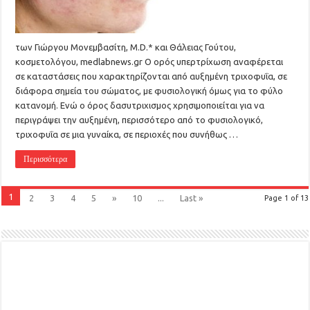
των Γιώργου Μονεμβασίτη, M.D.* και Θάλειας Γούτου,
κοσμετολόγου, medlabnews.gr Ο ορός υπερτρίχωση αναφέρεται
σε καταστάσεις που χαρακτηρίζονται από αυξημένη τριχοφυΐα, σε
διάφορα σημεία του σώματος, με φυσιολογική όμως για το φύλο
κατανομή. Ενώ ο όρος δασυτριχισμος χρησιμοποιείται για να
περιγράψει την αυξημένη, περισσότερο από το φυσιολογικό,
τριχοφυΐα σε μια γυναίκα, σε περιοχές που συνήθως …
Περισσότερα
1
2
3
4
5
»
10
...
Last »
Page 1 of 13