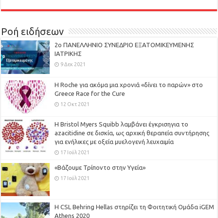
Ροή ειδήσεων
2ο ΠΑΝΕΛΛΗΝΙΟ ΣΥΝΕΔΡΙΟ ΕΞΑΤΟΜΙΚΕΥΜΕΝΗΣ
ΙΑΤΡΙΚΗΣ
9 Δεκ 2021
H Roche για ακόμα μια χρονιά «δίνει το παρών» στο
Greece Race for the Cure
12 Οκτ 2021
Η Bristol Myers Squibb λαμβάνει έγκρισηγια το
azacitidine σε δισκία, ως αρχική θεραπεία συντήρησης
για ενήλικες με οξεία μυελογενή λευχαιμία
17 Ιούλ 2021
«Βάζουμε Τρίποντο στην Υγεία»
17 Ιούλ 2021
H CSL Behring Hellas στηρίζει τη Φοιτητική Ομάδα iGEM
Athens 2020