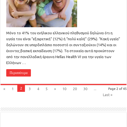
Μόνο το 41% του ενήλικου ελληνικού πληθυσμού δηλώνει ότι η
υγεία του είναι “εξαιρετική” (12%) ή “πολύ καλή” (29%). “Κακή υγεία”
δηλώνουν σε υπερδιπλάσιο ποσοστό οι συνταξιούχοι (14%) και οι
έχοντες βασική εκπαίδευση (17%). Τα στοιχεία αυτά προκύπτουν
από την πανελλαδική έρευνα Hellas Health VΙ για την υγεία των
Ελλήνων …
Περισσότερα
2
«
1
3
4
5
»
10
20
30
...
Page 2 of 45
Last »