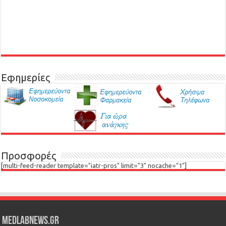
Εφημερίες
Προσφορές
[multi-feed-reader template="iatr-pros" limit="3" nocache="1"]
Medlabnews.gr