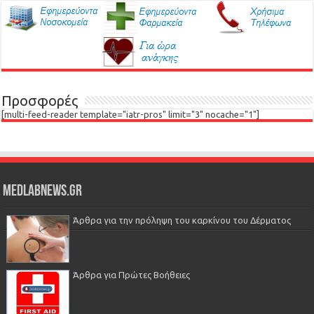
Προσφορές
[multi-feed-reader template="iatr-pros" limit="3" nocache="1"]
Medlabnews.gr
Άρθρα για την πρόληψη του καρκίνου του Δέρματος
Άρθρα για Πρώτες Βοήθειες