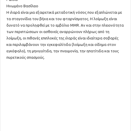
Ηνωμένο Βασίλειο
Η ιλαρά είναι μια εξαιρετικά μεταδοτική νόσος που εξαπλώνεται με
τα σταγονίδια του βήχα και του φταρνίσματος. Η λοίμωξη είναι
δυνατό να προληφθεί με το εμβόλιο MMR. Αν και στην πλειονότητα
των περιπτώσεων οι ασθενείς αναρρώνουν πλήρως από τη
λοίμωξη, οι πιθανές επιπλοκές της ιλαράς είναι ιδιαίτερα σοβαρές
και περιλαμβάνουν την εγκεφαλίτιδα (λοίμωξη και οίδημα στον
εγκέφαλο), τη μηνιγγίτιδα, την πνευμονία, την ηπατίτιδα και τους
πυρετικούς σπασμούς.