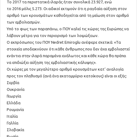
Το 2017 τα περιστατικά ιλαράς ήταν συνολικά 23.927, ενώ
το 2016 μόλις 5.273. Οι ειδικοί εκτιμούν ότι η ραγδαία αύξηση στον
αριθμό των κρουσμάτων καθοδηγείται από τη μείωση στον αριθμό
των εμβολιασμών.
Υπό το φως των παραπάνω, ο ΠΟΥ καλεί τις χώρες της Ευρώπης να
λάβουν μέτρα για τον περιορισμό των λοιμώξεων.
Ο εκπρόσωπος του ΠΟΥ Nedret Emiroglu ανέφερε σχετικά: «Τα
στοιχεία υποδεικνύουν ότι κάθε άνθρωπος που δεν έχει εμβολιαστεί
ενάντια στην ιλαρά παραμένει ευάλωτος και κάθε χώρα θα πρέπει
να επιδιώξει αύξηση της εμβολιαστικής κάλυψης».
Οι χώρες με τον μεγαλύτερο αριθμό κρουσμάτων κατ’ αναλογία
προς τον πληθυσμό (ανά ένα εκατομμύριο κατοίκους) είναι οι εξής:
Σερβία
Ουκρανία
Γεωργία
Ελλάδα
Ρουμανία
Ιταλία
Γαλλία
Σλοβακία
Ρωσία