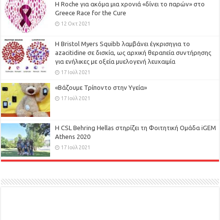
H Roche για ακόμα μια χρονιά «δίνει το παρών» στο
Greece Race for the Cure
12 Οκτ 2021
Η Bristol Myers Squibb λαμβάνει έγκρισηγια το
azacitidine σε δισκία, ως αρχική θεραπεία συντήρησης
για ενήλικες με οξεία μυελογενή λευχαιμία
17 Ιούλ 2021
«Βάζουμε Τρίποντο στην Υγεία»
17 Ιούλ 2021
H CSL Behring Hellas στηρίζει τη Φοιτητική Ομάδα iGEM
Athens 2020
17 Ιούλ 2021