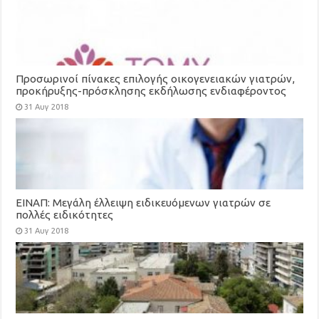
Προσωρινοί πίνακες επιλογής οικογενειακών γιατρών,
προκήρυξης-πρόσκλησης εκδήλωσης ενδιαφέροντος
για τη στελέχωση των Τοπικών Μονάδων Υγείας
31 Αυγ 2018
(ΤΟΜΥ)
ΕΙΝΑΠ: Μεγάλη έλλειψη ειδικευόμενων γιατρών σε
πολλές ειδικότητες
31 Αυγ 2018