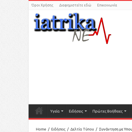
Όροι Χρήσης
Διαφημιστείτε εδώ
Επικοινωνία
Υγεία
Ειδήσεις
Πρώτες Βοήθειες
Home
/
Ειδήσεις
/
Δελτία Τύπου
/
Συνάντηση με Υπο