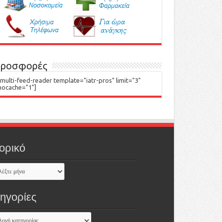
ροσφορές
[multi-feed-reader template="iatr-pros" limit="3"
nocache="1"]
ορικό
τηγορίες