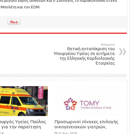
ρά μεγάλο εύρος ασθενών και ο Σύλλογος το παρακολουθεί στενά
. Μπολέτη και τον ΕΟΜ.
Επόμενο
Θετική ανταπόκριση του
Υπουργείου Υγείας σε αιτήματα
της Ελληνικής Καρδιολογικής
Εταιρείας
ουργός Υγείας Παύλος
Προσωρινοί πίνακες επιλογής
 για την παραίτηση
οικογενειακών γιατρών,
Καρακατσιανόπουλου
προκήρυξης-πρόσκλησης
018
31 Αυγ 2018