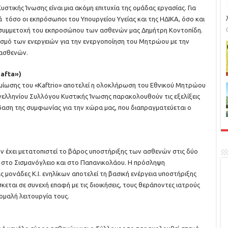
τικής Ίνωσης είναι μια ακόμη επιτυχία της ομάδας εργασίας. Για
 τόσο οι εκπρόσωποι του Υπουργείου Υγείας και της ΗΔΙΚΑ, όσο και
κή συμμετοχή του εκπροσώπου των ασθενών μας Δημήτρη Κοντοπίδη.
νισμό των ενεργειών για την ενεργοποίηση του Μητρώου με την
 ασθενών.
afta»)
μίωσης του «Kaftrio» αποτελεί η ολοκλήρωση του Εθνικού Μητρώου
ελληνίου Συλλόγου Κυστικής Ίνωσης παρακολουθούν τις εξελίξεις
αση της συμφωνίας για την χώρα μας, που διαπραγματεύεται ο
 έχει μετατοπιστεί το βάρος υποστήριξης των ασθενών στις δύο
 στο Σισμανόγλειο και στο Παπανικολάου. Η πρόσληψη
ς μονάδες Κ.Ι. ενηλίκων αποτελεί τη βασική ενέργεια υποστήριξης
κεται σε συνεχή επαφή με τις διοικήσεις, τους θεράποντες ιατρούς
μαλή λειτουργία τους.