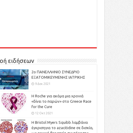
οή ειδήσεων
2ο ΠΑΝΕΛΛΗΝΙΟ ΣΥΝΕΔΡΙΟ
ΕΞΑΤΟΜΙΚΕΥΜΕΝΗΣ ΙΑΤΡΙΚΗΣ
9 Δεκ 2021
H Roche για ακόμα μια χρονιά
«δίνει το παρών» στο Greece Race
for the Cure
12 Οκτ 2021
Η Bristol Myers Squibb λαμβάνει
έγκρισηγια το azacitidine σε δισκία,