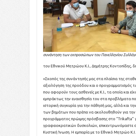
συνάντηση των εκπροσώπων του Πανελληνίου Συλλόγ
του Εθνικού Μητρώου Κ.Ι., Δημήτρης Κοντοπίδης, δ
«Σκοπός της συνάντησής μας στα πλαίσια της σταθερ
αξιολόγηση της προόδου και ο προγραμματισμός 
που αφορούν τους ασθενείς με Κ.Ι., τα οποία και είχ
εμπράκτως την ευαισθησία του στα προβλήματα που
ιστορική συγκυρία για την πάθησή μας, αλλά και τ
των βημάτων που πρέπει να ακολουθηθούν για την 
προγράμματος πρώιμης πρόσβασης στο “Trikafta” για
γραφειοκρατικών δυσκολιών, επικεντρωνόμαστε στ
Κυστική Ίνωση. Η εμπειρία με το Εθνικό Μητρώο Κ.