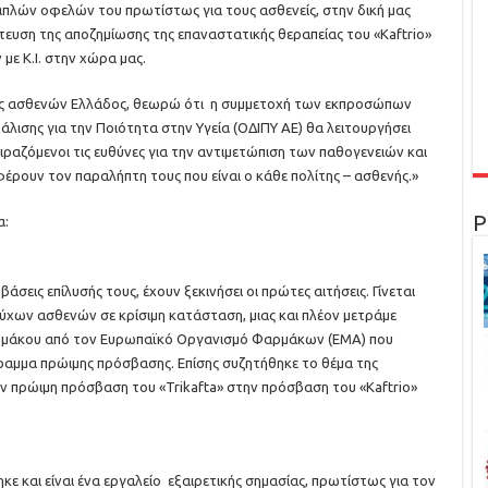
πλών οφελών του πρωτίστως για τους ασθενείς, στην δική μας
τευση της αποζημίωσης της επαναστατικής θεραπείας του «Kaftrio»
με Κ.Ι. στην χώρα μας.
σης ασθενών Ελλάδος, θεωρώ ότι η συμμετοχή των εκπροσώπων
σης για την Ποιότητα στην Υγεία (ΟΔΙΠΥ ΑΕ) θα λειτουργήσει
ραζόμενοι τις ευθύνες για την αντιμετώπιση των παθογενειών και
ρουν τον παραλήπτη τους που είναι ο κάθε πολίτης – ασθενής.»
Ρ
α:
σεις επίλυσής τους, έχουν ξεκινήσει οι πρώτες αιτήσεις. Γίνεται
χων ασθενών σε κρίσιμη κατάσταση, μιας και πλέον μετράμε
αρμάκου από τον Ευρωπαϊκό Οργανισμό Φαρμάκων (ΕΜΑ) που
γραμμα πρώιμης πρόσβασης. Επίσης συζητήθηκε το θέμα της
 πρώιμη πρόσβαση του «Trikafta» στην πρόσβαση του «Kaftrio»
 και είναι ένα εργαλείο εξαιρετικής σημασίας, πρωτίστως για τον