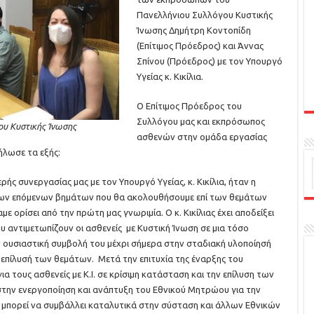
Πανελλήνιου Συλλόγου Κυστικής
Ίνωσης Δημήτρη Κοντοπίδη
(Επίτιμος Πρόεδρος) και Άννας
Σπίνου (Πρόεδρος) με τον Υπουργό
Υγείας κ. Κικίλια.
Ο Επίτιμος Πρόεδρος του
Συλλόγου μας και εκπρόσωπος
ου Κυστικής Ίνωσης
ασθενών στην ομάδα εργασίας
ήλωσε τα εξής:
ής συνεργασίας μας με τον Υπουργό Υγείας, κ. Κικίλια, ήταν η
των επόμενων βημάτων που θα ακολουθήσουμε επί των θεμάτων
αμε ορίσει από την πρώτη μας γνωριμία. Ο κ. Κικίλιας έχει αποδείξει
 αντιμετωπίζουν οι ασθενείς με Κυστική Ίνωση σε μια τόσο
ην ουσιαστική συμβολή του μέχρι σήμερα στην σταδιακή υλοποίησή
επίλυσή των θεμάτων. Μετά την επιτυχία της έναρξης του
 τους ασθενείς με Κ.Ι. σε κρίσιμη κατάσταση και την επίλυση των
ην ενεργοποίηση και ανάπτυξη του Εθνικού Μητρώου για την
Ι. μπορεί να συμβάλλει καταλυτικά στην σύσταση και άλλων Εθνικών