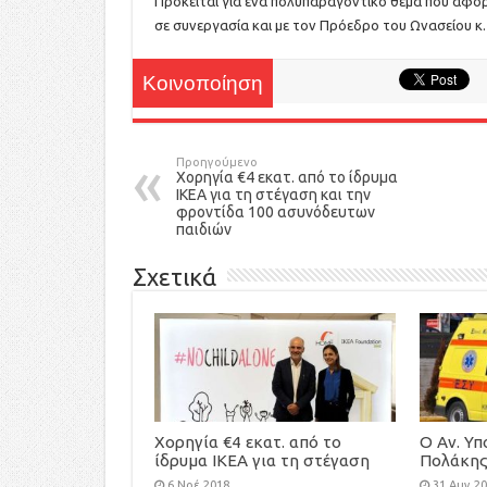
Πρόκειται για ένα πολυπαραγοντικό θέμα που αφο
σε συνεργασία και με τον Πρόεδρο του Ωνασείου κ
Κοινοποίηση
Προηγούμενο
Χορηγία €4 εκατ. από το ίδρυμα
ΙΚΕΑ για τη στέγαση και την
φροντίδα 100 ασυνόδευτων
παιδιών
Σχετικά
Χορηγία €4 εκατ. από το
Ο Αν. Υπ
ίδρυμα ΙΚΕΑ για τη στέγαση
Πολάκης
και την φροντίδα 100
του Κ. 
6 Νοέ 2018
31 Αυγ 2