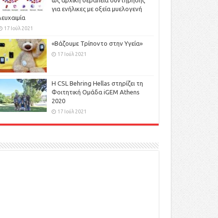
ως αρχική θεραπεία συντήρησης
για ενήλικες με οξεία μυελογενή
λευχαιμία
17 Ιούλ 2021
«Βάζουμε Τρίποντο στην Υγεία»
17 Ιούλ 2021
H CSL Behring Hellas στηρίζει τη
Φοιτητική Ομάδα iGEM Athens
2020
17 Ιούλ 2021