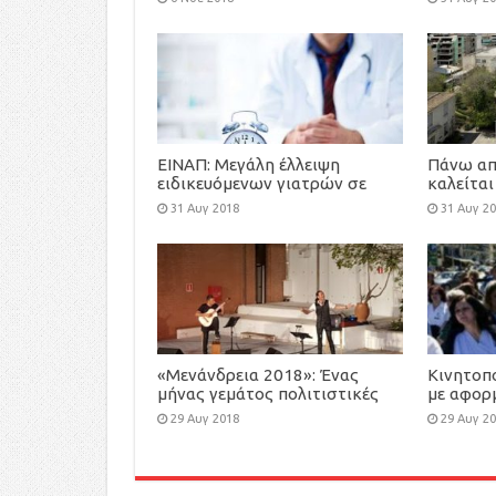
ασυνόδευτων παιδιών
ΕΙΝΑΠ: Μεγάλη έλλειψη
Πάνω απ
ειδικευόμενων γιατρών σε
καλείται
πολλές ειδικότητες
ΕΝΦΙΑ, 
31 Αυγ 2018
31 Αυγ 2
«Μενάνδρεια 2018»: Ένας
Κινητοπ
μήνας γεμάτος πολιτιστικές
με αφορμ
εκδηλώσεις από τον Δήμο
ΔΕΘ
29 Αυγ 2018
29 Αυγ 2
Κηφισιάς