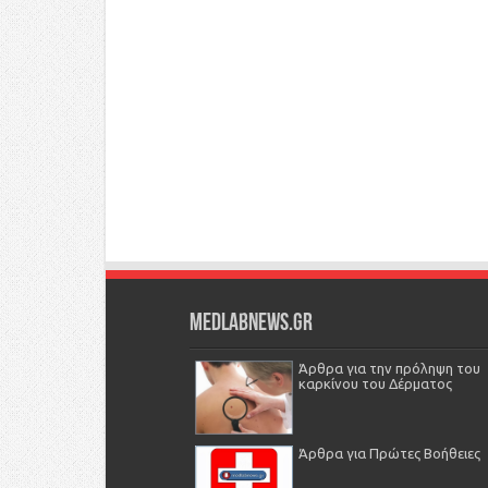
Medlabnews.gr
Άρθρα για την πρόληψη του
καρκίνου του Δέρματος
Άρθρα για Πρώτες Βοήθειες