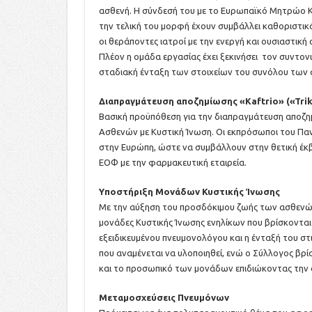
ασθενή. Η σύνδεσή του με το Ευρωπαϊκό Μητρώο Κυσ
την τελική του μορφή έχουν συμβάλλει καθοριστικά
οι θεράποντες ιατροί με την ενεργή και ουσιαστι
Πλέον η ομάδα εργασίας έχει ξεκινήσει τον συντο
σταδιακή ένταξη των στοιχείων του συνόλου των
Διαπραγμάτευση αποζημίωσης «Kaftrio» («Trik
Βασική προϋπόθεση για την διαπραγμάτευση αποζη
Ασθενών με Κυστική Ίνωση. Οι εκπρόσωποι του Παν
στην Ευρώπη, ώστε να συμβάλλουν στην θετική έκβ
ΕΟΦ με την φαρμακευτική εταιρεία.
Υποστήριξη Μονάδων Κυστικής Ίνωσης
Με την αύξηση του προσδόκιμου ζωής των ασθενών
μονάδες Κυστικής Ίνωσης ενηλίκων που βρίσκονται
εξειδικευμένου πνευμονολόγου και η ένταξή του στι
που αναμένεται να υλοποιηθεί, ενώ ο Σύλλογος βρίσ
και το προσωπικό των μονάδων επιδιώκοντας την ο
Μεταμοσχεύσεις Πνευμόνων