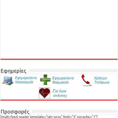
Εφημερίες
Προσφορές
[multi-feed-reader template="iatr-pros" limit="3" nocache="1"]