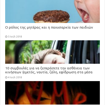
Ο ρόλος της μητέρας και η παχυσαρκία των παιδιών
5 Ιούλ 2018
10 συμβουλές για να ξεπεράσετε την ασθένεια των
κινήσεων (εμετός, ναυτία, ζάλη, εφίδρωση στα μέσα
μεταφοράς)
4 Ιούλ 2018