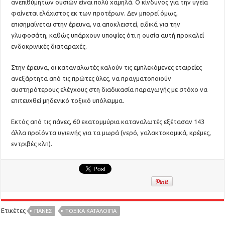
ανεπιθύμητων ουσιών είναι πολύ χαμηλά. Ο κίνδυνος για την υγεία
φαίνεται ελάχιστος εκ των προτέρων. Δεν μπορεί όμως,
επισημαίνεται στην έρευνα, να αποκλειστεί, ειδικά για την
γλυφοσάτη, καθώς υπάρχουν υποψίες ότι η ουσία αυτή προκαλεί
ενδοκρινικές διαταραχές.
Στην έρευνα, οι καταναλωτές καλούν τις εμπλεκόμενες εταιρείες
ανεξάρτητα από τις πρώτες ύλες, να πραγματοποιούν
αυστηρότερους ελέγχους στη διαδικασία παραγωγής με στόχο να
επιτευχθεί μηδενικό τοξικό υπόλειμμα.
Εκτός από τις πάνες, 60 εκατομμύρια καταναλωτές εξέτασαν 143
άλλα προϊόντα υγιεινής για τα μωρά (νερό, γαλακτοκομικά, κρέμες,
εντριβές κλπ).
Ετικέτες
ΠΆΝΕΣ
ΤΟΞΙΚΆ ΚΑΤΆΛΟΙΠΑ