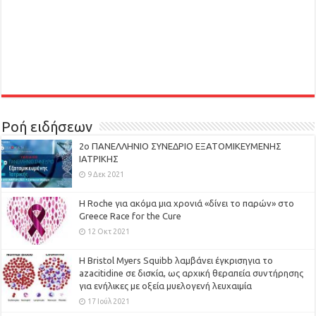
Ροή ειδήσεων
2ο ΠΑΝΕΛΛΗΝΙΟ ΣΥΝΕΔΡΙΟ ΕΞΑΤΟΜΙΚΕΥΜΕΝΗΣ
ΙΑΤΡΙΚΗΣ
9 Δεκ 2021
H Roche για ακόμα μια χρονιά «δίνει το παρών» στο
Greece Race for the Cure
12 Οκτ 2021
Η Bristol Myers Squibb λαμβάνει έγκρισηγια το
azacitidine σε δισκία, ως αρχική θεραπεία συντήρησης
για ενήλικες με οξεία μυελογενή λευχαιμία
17 Ιούλ 2021