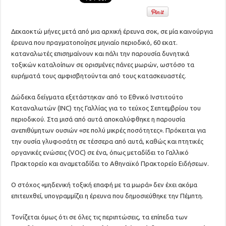
Δεκαοκτώ μήνες μετά από μια αρχική έρευνα σοκ, σε μία καινούργια
έρευνα που πραγματοποίησε μηνιαίο περιοδικό, 60 εκατ.
καταναλωτές επισημαίνουν και πάλι την παρουσία δυνητικά
τοξικών καταλοίπων σε ορισμένες πάνες μωρών, ωστόσο τα
ευρήματά τους αμφισβητούνται από τους κατασκευαστές.
Δώδεκα δείγματα εξετάστηκαν από το Εθνικό Ινστιτούτο
Καταναλωτών (INC) της Γαλλίας για το τεύχος Σεπτεμβρίου του
περιοδικού. Στα μισά από αυτά αποκαλύφθηκε η παρουσία
ανεπιθύμητων ουσιών «σε πολύ μικρές ποσότητες». Πρόκειται για
την ουσία γλυφοσάτη σε τέσσερα από αυτά, καθώς και πτητικές
οργανικές ενώσεις (VOC) σε ένα, όπως μεταδίδει το Γαλλικό
Πρακτορείο και αναμεταδίδει το Αθηναϊκό Πρακτορείο Ειδήσεων.
Ο στόχος «μηδενική τοξική επαφή με τα μωρά» δεν έχει ακόμα
επιτευχθεί, υπογραμμίζει η έρευνα που δημοσιεύθηκε την Πέμπτη.
Τονίζεται όμως ότι σε όλες τις περιπτώσεις, τα επίπεδα των