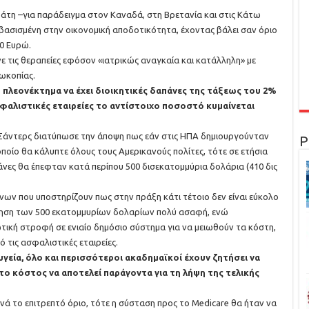
άτη –για παράδειγμα στον Καναδά, στη Βρετανία και στις Κάτω
ασισμένη στην οικονομική αποδοτικότητα, έχοντας βάλει σαν όριο
00 Ευρώ.
ε τις θεραπείες εφόσον «ιατρικώς αναγκαία και κατάλληλη» με
ωκοπίας.
 πλεονέκτημα να έχει διοικητικές δαπάνες της τάξεως του 2%
σφαλιστικές εταιρείες το αντίστοιχο ποσοστό κυμαίνεται
ι Σάντερς διατύπωσε την άποψη πως εάν στις ΗΠΑ δημιουργούνταν
Ρ
 οποίο θα κάλυπτε όλους τους Αμερικανούς πολίτες, τότε σε ετήσια
άνες θα έπεφταν κατά περίπου 500 δισεκατομμύρια δολάρια (410 δις
νων που υποστηρίζουν πως στην πράξη κάτι τέτοιο δεν είναι εύκολο
μηση των 500 εκατομμυρίων δολαρίων πολύ ασαφή, ενώ
τική στροφή σε ενιαίο δημόσιο σύστημα για να μειωθούν τα κόστη,
 τις ασφαλιστικές εταιρείες.
υγεία, όλο και περισσότεροι ακαδημαϊκοί έχουν ζητήσει να
το κόστος να αποτελεί παράγοντα για τη λήψη της τελικής
ερνά το επιτρεπτό όριο, τότε η σύσταση προς το Medicare θα ήταν να