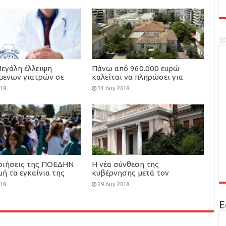
Μεγάλη έλλειψη
Πάνω από 960.000 ευρώ
όμενων γιατρών σε
καλείται να πληρώσει για
ιδικότητες
ΕΝΦΙΑ, το Άσυλο Ανιάτων
018
31 Αυγ 2018
οιήσεις της ΠΟΕΔΗΝ
Η νέα σύνθεση της
ή τα εγκαίνια της
κυβέρνησης μετά τον
ανασχηματισμό.
018
29 Αυγ 2018
Ε