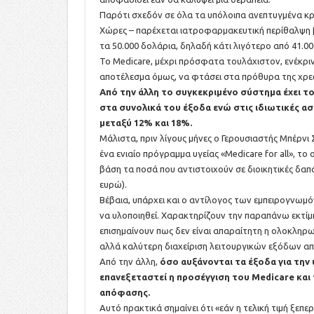
Παρότι σχεδόν σε όλα τα υπόλοιπα ανεπτυγμένα κρ
Χώρες – παρέχεται ιατροφαρμακευτική περίθαλψη β
τα 50.000 δολάρια, δηλαδή κάτι λιγότερο από 41.0
Το Medicare, μέχρι πρόσφατα τουλάχιστον, ενέκριν
αποτέλεσμα όμως, να φτάσει στα πρόθυρα της χρε
Από την άλλη το συγκεκριμένο σύστημα έχει το
στα συνολικά του έξοδα ενώ στις ιδιωτικές α
μεταξύ 12% και 18%.
Μάλιστα, πριν λίγους μήνες ο Γερουσιαστής Μπέρν
ένα ενιαίο πρόγραμμα υγείας «Medicare for all», το
βάση τα ποσά που αντιστοιχούν σε διοικητικές δαπ
ευρώ).
Βέβαια, υπάρχει και ο αντίλογος των εμπειρογνωμό
να υλοποιηθεί. Χαρακτηρίζουν την παραπάνω εκτί
επισημαίνουν πως δεν είναι απαραίτητη η ολοκληρω
αλλά καλύτερη διαχείριση λειτουργικών εξόδων από
Από την άλλη,
όσο αυξάνονται τα έξοδα για την 
επανεξεταστεί η προσέγγιση του Medicare και 
απόφασης.
Αυτό πρακτικά σημαίνει ότι «εάν η τελική τιμή ξεπ