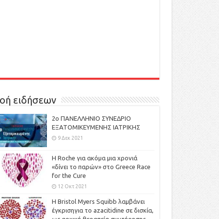
οή ειδήσεων
2ο ΠΑΝΕΛΛΗΝΙΟ ΣΥΝΕΔΡΙΟ
ΕΞΑΤΟΜΙΚΕΥΜΕΝΗΣ ΙΑΤΡΙΚΗΣ
9 Δεκ 2021
H Roche για ακόμα μια χρονιά
«δίνει το παρών» στο Greece Race
for the Cure
12 Οκτ 2021
Η Bristol Myers Squibb λαμβάνει
έγκρισηγια το azacitidine σε δισκία,