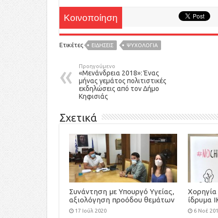
Κοινοποίηση
Ετικέτες
ΕΙΔΉΣΕΙΣ
ΨΥΧΟΛΟΓΙΑ
Προηγούμενο
«Μενάνδρεια 2018»: Ένας
μήνας γεμάτος πολιτιστικές
εκδηλώσεις από τον Δήμο
Κηφισιάς
Σχετικά
Συνάντηση με Υπουργό Υγείας,
Χορηγία 
αξιολόγηση προόδου θεμάτων
ίδρυμα Ι
Κυστικής Ίνωσης
και την 
17 Ιούλ 2020
6 Νοέ 20
ασυνόδε