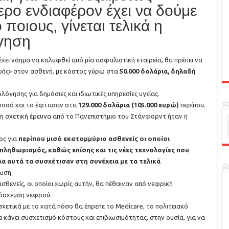
τερο ενδιαφέρον έχει να δούμε
ποιους, γίνεται τελικά η
γηση
χει νόημα να καλυφθεί από μία ασφαλιστική εταιρεία, θα πρέπει να
ωής» στον ασθενή, με κόστος γύρω στα
50.000 δολάρια, δηλαδή
γησης για δημόσιες και ιδιωτικές υπηρεσίες υγείας.
ποσό και το έφτασαν στα
129.000 δολάρια (105.000 ευρώ)
περίπου.
η σχετική έρευνα από το Πανεπιστήμιο του Στάνφορντ ήταν η
ος για
περίπου μισό εκατομμύριο ασθενείς οι οποίοι
ληθωρισμός, καθώς επίσης και τις νέες τεχνολογίες που
α αυτά τα συσχέτισαν στη συνέχεια με τα τελικά
τωση.
ασθενείς, οι οποίοι χωρίς αυτήν, θα πέθαιναν από νεφρική
μόσχευση νεφρού.
 σχετικά με το κατά πόσο θα έπρεπε το Medicare, το πολιτειακό
α κάνει συσχετισμό κόστους και επιβιωσιμότητας, στην ουσία, για να