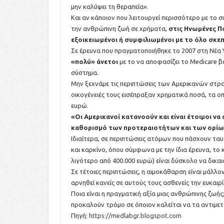
μην καλύψει τη θεραπεία».
Και αν κάποιον που λειτουργεί περισσότερο με το σ
την ανθρώπινη ζωή σε χρήματα,
στις Ηνωμένες Πο
εξοικειωμένοι ή συμφιλιωμένοι με το όλο σκεπ
Σε έρευνα που πραγματοποιήθηκε το 2007 στη Νέα 
«πολύ» άνετοι
με το να αποφασίζει το Medicare β
σύστημα.
Μην ξεχνάμε τις περιπτώσεις των Αμερικανών στρα
οικογένειές τους εισέπραξαν χρηματικά ποσά, τα ο
ευρώ.
«Οι Αμερικανοί κατανοούν και είναι έτοιμοι ν
καθορισμό των προτεραιοτήτων και των ορίων
Ιδιαίτερα, σε περιπτώσεις ατόμων που πάσχουν τ
και καρκίνο, όπου σύμφωνα με την ίδια έρευνα, το 
λιγότερο από 400.000 ευρώ) είναι δύσκολο να δικα
Σε τέτοιες περιπτώσεις, η αιμοκάθαρση είναι μάλλ
αρνηθεί κανείς σε αυτούς τους ασθενείς την ευκαι
Ποια είναι η πραγματική αξία μιας ανθρώπινης ζω
προκαλούν τρόμο σε όποιον καλείται να τα αντιμετ
Πηγή:
https://medlabgr.blogspot.com