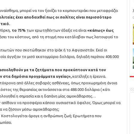
υναίσθημα, μπορεί να τον ξενίζει το κομπιουτεράκι που μεταφράζει
λιτείες έχει αποδειχθεί πως οι πολίτες είναι περισσότερο
τικό.
Υόρκη,
το 75%
των ερωτηθέντων έδειξε να είναι
«κάπως» έως
άσει του κόστους, από τη στιγμή που κατάλαβαν πως λειτουργεί το
τιωτών που σκοτώθηκαν στο Ιράκ ή το Αφγανιστάν. Εκεί οι
ποία άγγιξαν το μισό εκατομμύριο δολάρια, δηλαδή περίπου 408.000
α ασχοληθούν με τα ζητήματα που προκύπτουν κατά τον
 στα δημόσια προγράμματα υγείας»,
κατέληξε η έρευνα.
αυτόχρονα από άλλες σοβαρές ασθένειες, όπως προχωρημένη άνοια
κόστος της θεραπείας εκτινάσσεται στα 488.000 δολάρια ( κάτι
ιολογηθεί η σημασία και η δαπάνη μίας αιμοκάθαρσης…
ον απίθανο να προσφέρει κάποιο ουσιαστικό όφελος. Όμως μπορεί να
ρία να ζήσουν μέσω αιμοκάθαρσης;
ής; Κοστολογείται άραγε η ανθρώπινη ζωή; Ερωτήματα που
ωπίσει.