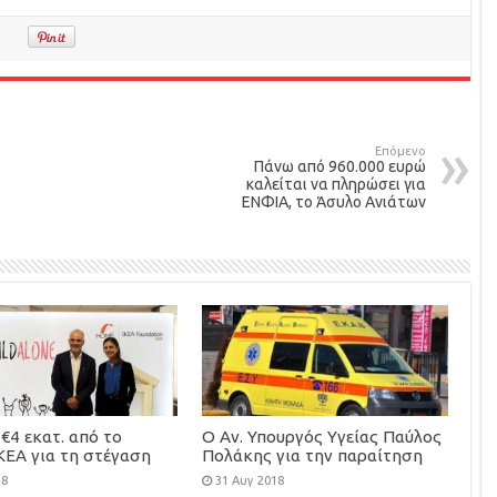
Επόμενο
Πάνω από 960.000 ευρώ
καλείται να πληρώσει για
ΕΝΦΙΑ, το Άσυλο Ανιάτων
€4 εκατ. από το
Ο Αν. Υπουργός Υγείας Παύλος
ΚΕΑ για τη στέγαση
Πολάκης για την παραίτηση
φροντίδα 100
του Κ. Καρακατσιανόπουλου
18
31 Αυγ 2018
υτων παιδιών