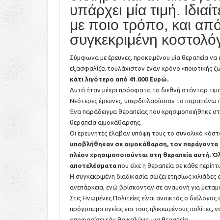
υπάρχει μία τιμή. Ιδιαί
με ποιο τρόπο, και από 
συγκεκριμένη κοστολό
Σύμφωνα με έρευνες, προκειμένου μία θεραπεία να έ
εξασφαλίζει τουλάχιστον έναν χρόνο «ποιοτικής ζ
κάτι λιγότερο από 41.000 Ευρώ.
Αυτά ήταν μέχρι πρόσφατα τα διεθνή στάνταρ τιμολό
Νεότερες έρευνες, υπερδιπλασίασαν το παραπάνω 
Ένα παράδειγμα θεραπείας που χρησιμοποιήθηκε στ
θεραπεία αιμοκάθαρσης.
Οι ερευνητές έλαβαν υπόψη τους το συνολικό κόστ
υποβλήθηκαν σε αιμοκάθαρση, τον παράγοντα π
πλέον χρησιμοποιούνται στη θεραπεία αυτή. Όλ
αποτελέσματα
που είχε η θεραπεία σε κάθε περίπ
Η συγκεκριμένη διαδικασία σώζει ετησίως χιλιάδες 
ανεπάρκεια, ενώ βρίσκονταν σε αναμονή για μετα
Στις Ηνωμένες Πολιτείες είναι ανοικτός ο διάλογος
πρόγραμμα υγείας για τους ηλικιωμένους πολίτες, ν
αποφασίσει εάν θα καλύψει μια θεραπεία.