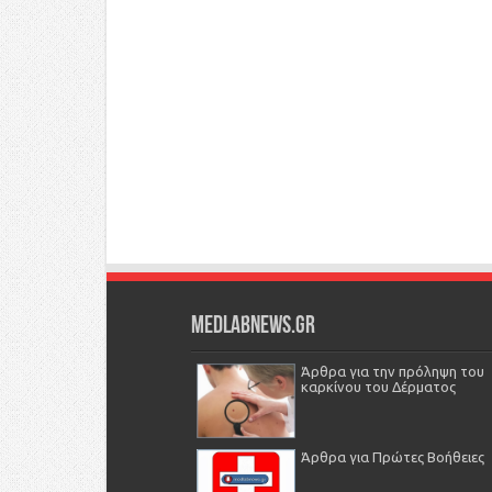
Medlabnews.gr
Άρθρα για την πρόληψη του
καρκίνου του Δέρματος
Άρθρα για Πρώτες Βοήθειες