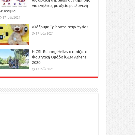
ως αρχική θεραπεία συντήρησης
για ενήλικες με οξεία μυελογενή
λευχαιμία
17 Ιούλ 2021
«Βάζουμε Τρίποντο στην Υγεία»
17 Ιούλ 2021
H CSL Behring Hellas στηρίζει τη
Φοιτητική Ομάδα iGEM Athens
2020
17 Ιούλ 2021