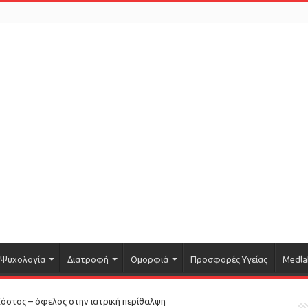
Ψυχολογία
Διατροφή
Ομορφιά
Προσφορές Υγείας
Medla
Κόστος – όφελος στην ιατρική περίθαλψη