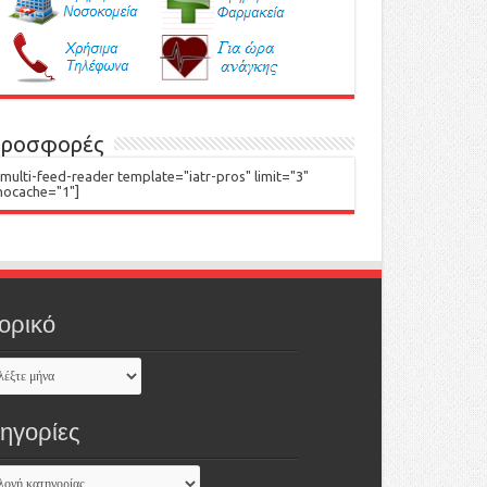
ροσφορές
[multi-feed-reader template="iatr-pros" limit="3"
nocache="1"]
ορικό
τηγορίες