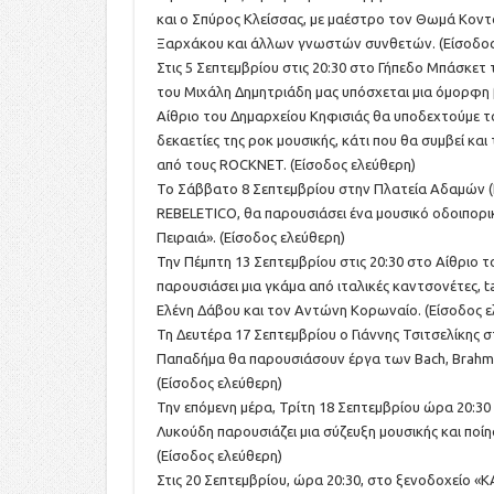
και ο Σπύρος Κλείσσας, με μαέστρο τον Θωμά Κον
Ξαρχάκου και άλλων γνωστών συνθετών. (Είσοδος
Στις 5 Σεπτεμβρίου στις 20:30 στο Γήπεδο Μπάσκε
του Μιχάλη Δημητριάδη μας υπόσχεται μια όμορφη 
Αίθριο του Δημαρχείου Κηφισιάς θα υποδεχτούμε τ
δεκαετίες της ροκ μουσικής, κάτι που θα συμβεί κα
από τους ROCKNET. (Είσοδος ελεύθερη)
Το Σάββατο 8 Σεπτεμβρίου στην Πλατεία Αδαμών (Π
REBELETICO, θα παρουσιάσει ένα μουσικό οδοιπορικ
Πειραιά». (Είσοδος ελεύθερη)
Την Πέμπτη 13 Σεπτεμβρίου στις 20:30 στο Αίθριο
παρουσιάσει μια γκάμα από ιταλικές καντσονέτες, t
Ελένη Δάβου και τον Αντώνη Κορωναίο. (Είσοδος ε
Τη Δευτέρα 17 Σεπτεμβρίου ο Γιάννης Τσιτσελίκης σ
Παπαδήμα θα παρουσιάσουν έργα των Bach, Brahms 
(Είσοδος ελεύθερη)
Την επόμενη μέρα, Τρίτη 18 Σεπτεμβρίου ώρα 20:30
Λυκούδη παρουσιάζει μια σύζευξη μουσικής και ποί
(Είσοδος ελεύθερη)
Στις 20 Σεπτεμβρίου, ώρα 20:30, στο ξενοδοχείο «Κ