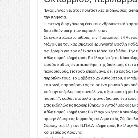
Ένας μήνας γεμάτος πολιτιστικές εκδηλώσεις, αφ
την Κηφισιά.
Η φετινή διοργάνωση έχει και ανθρωπιστικό χαρα
διατεθούν υπέρ των πυρόπληκτων.
Σε ένα κατάμεστο αίθριο, την Παρασκευή 24 Αυγού
Μάνο», με τον χαρισματικό ερμηνευτή Βασίλη Γισδά
αφιέρωμα για τον αξέχαστο Μάνο Χατζιδάκι. Την ε
Αθλητισμού «Δημήτριος Βικέλας» Νικήτας Κόκκαλης,
είσοδο καθώς είναι πεποίθηση της διοίκησης ότι το
περιορισμούς. Ωστόσο επεσήμανε, ότι τα έσοδα των
πυρόπληκτους. Το Σάββατο 25 Αυγούστου, ο Μπάμπ
το κοινό, παρασύροντάς το σε ένα μουσικό μονοπάτ
από την υπέρλαμπρη πανσέληνο, η ξεχωριστή perfom
moon…”, καθώς και άλλα τραγούδια από ένα ευρύ ρ
Στις εκδηλώσεις παρευρέθηκαν ο Αντιδήμαρχος Εκά
Αθλητισμού «Δημήτριος Βικέλας» Νικήτας Κόκκαλης
πρώην Δήμαρχος Κηφισιάς και Δημοτικός Σύμβουλο
Σύριος, τα μέλη του Ν.Π.Δ.Δ. «Δημήτριος Βικέλας»
και Σταύρος Αρώνης.