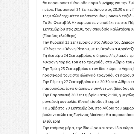
θα παρουσιαστεί ένα οδοιπορικό μνήμης για την Σ
ημέρα, Παρασκευή 21 Σεπτεμβρίου στις 20:30 στην
της Καλλιόπης Βέττα υπόσχεται ένα μουσικό ταξίδι
Το 8ο Φεστιβάλ Ηχοχρωμάτων υποδέχεται στο Πάρ
Σεπτεμβρίου στις 20:30, τον σπουδαίο καλλιτέχνη Χ
(Είσοδος ελεύθερη)
Την Κυριακή 23 Σεπτεμβρίου στο Αίθριο του Δημαρχ
«Ελένη» του Γιάννη Ρίτσου, με τη Βερόνικα Αργέντζ
Τη Δευτέρα 24 Σεπτεμβρίου, ο δημοφιλής λαϊκός τ
40χρονη πορεία του στο τραγούδι, στο Αίθριο του Δ
Την Τρίτη 25 Σεπτεμβρίου στον ίδιο χώρο, ο Δήμος
προσφορά τους στο ελληνικό τραγούδι, σε παρουσ
Την Πέμπτη 27 Σεπτεμβρίου στις 20:30 στο Αίθριο 
παρουσιάσει έργα διάσημων συνθετών. (Είσοδος ε
Την Παρασκευή 28 Σεπτεμβρίου στις 21:00, η μεγάλ
μοναδική συναυλία. (Γενική είσοδος 5 ευρώ)
Το Σάββατο 29 Σεπτεμβρίου, στο Αίθριο του Δημαρχε
βιολοντσελίστας Ευγένιος Μπένσης θα παρουσιάσουν
ελεύθερη)
Την επόμενη μέρα, την ίδια ώρα και στον ίδιο χώρ