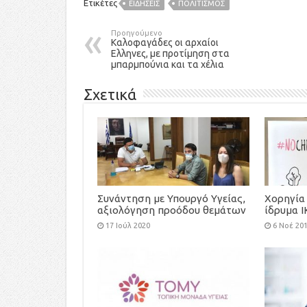
Ετικέτες
ΕΙΔΉΣΕΙΣ
ΠΟΛΙΤΙΣΜΟΣ
Προηγούμενο
Καλοφαγάδες οι αρχαίοι
Ελληνες, με προτίμηση στα
μπαρμπούνια και τα χέλια
Σχετικά
Συνάντηση με Υπουργό Υγείας,
Χορηγία 
αξιολόγηση προόδου θεμάτων
ίδρυμα Ι
Κυστικής Ίνωσης
και την 
17 Ιούλ 2020
6 Νοέ 20
ασυνόδε