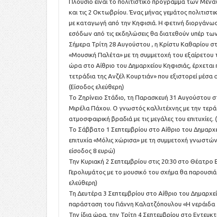
Πλούσιο είναι το πολιτιστικό πρόγραμμα των Μεν
και τις 2 Οκτωβρίου. Ένας μήνας γεμάτος πολιτισ
με καταγωγή από την Κηφισιά. Η φετινή διοργάνω
εσόδων από τις εκδηλώσεις θα διατεθούν υπέρ τω
Σήμερα Τρίτη 28 Αυγούστου , η Κρίστυ Καθαρίου στο
«Μουσική Παλέτα» με τη συμμετοχή του εξαίρετου 
ώρα στο Αίθριο του Δημαρχείου Κηφισιάς, έρχεται
τετράδια της Ανζέλ Κουρτιάν» που εξιστορεί μέσα 
(Είσοδος ελεύθερη)
Το Ζηρίνειο Στάδιο, τη Παρασκευή 31 Αυγούστου στ
Μιρέλα Πάχου. Ο γνωστός καλλιτέχνης με την τερά
ατμοσφαιρική βραδιά με τις μεγάλες του επιτυχίες. 
Το Σάββατο 1 Σεπτεμβρίου στο Αίθριο του Δημαρχε
επιτυχία «Μόλις χώρισα» με τη συμμετοχή γνωστών
είσοδος 8 ευρώ)
Την Κυριακή 2 Σεπτεμβρίου στις 20:30 στο Θέατρο 
Γερολυμάτος με το μουσικό του σχήμα θα παρουσιάσ
ελεύθερη)
Τη Δευτέρα 3 Σεπτεμβρίου στο Αίθριο του Δημαρχείο
παράσταση του Γιάννη Καλατζόπουλου «Η νεράιδα τ
Την ίδια ώρα, την Τρίτη 4 Σεπτεμβρίου στο Εντευκτ