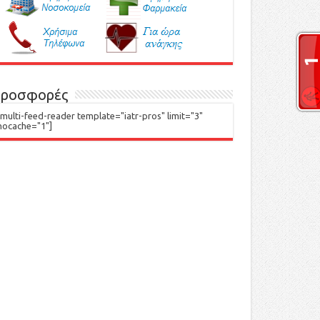
ροσφορές
[multi-feed-reader template="iatr-pros" limit="3"
nocache="1"]