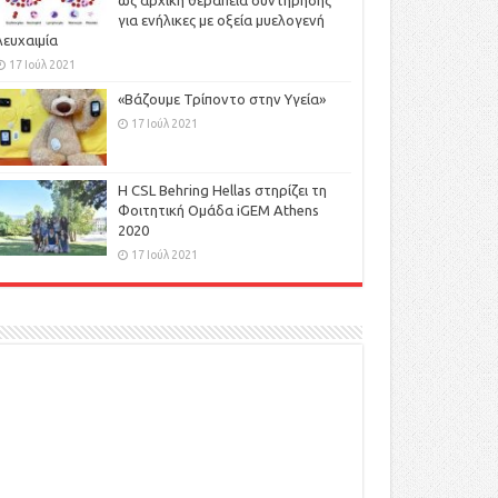
ως αρχική θεραπεία συντήρησης
για ενήλικες με οξεία μυελογενή
λευχαιμία
17 Ιούλ 2021
«Βάζουμε Τρίποντο στην Υγεία»
17 Ιούλ 2021
H CSL Behring Hellas στηρίζει τη
Φοιτητική Ομάδα iGEM Athens
2020
17 Ιούλ 2021