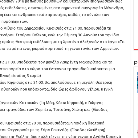
ανδρείων 2018 με πλήθος μουσικών και θεατρικών εκδηλώσεων έως
τικές εκδηλώσεις, αφιερωμένες στο σημαντικό συγγραφέα Μένανδρο,
ση έχει και ανθρωπιστικό χαρακτήρα, καθώς το σύνολο των
ν πυρόπληκτων.
 Αίθριο του Δημαρχείου Κηφισιάς στις 21:00, παρουσιάζει τη
τενόρου Σταύρου Βόλκου, ενώ την Πέμπτη 30 Αυγούστου την ίδια
 η πρώτη θεατρική εκδήλωση με τη Χριστίνα Αλεξανιάν στο έργο «Τα
από τα μάτια ενός μικρού κοριτσιού τη γενοκτονία των Αρμενίων.
Ρ
ις 21:00, υποδέχεται τον μεγάλο Λαυρέντη Μαχαιρίτσα και τη
στια πορεία στο χώρο του έντεχνου τραγουδιού υπόσχεται μια
(Γενική είσοδος 5 ευρώ)
ίου Κηφισιάς στις 21:00, θα απολαύσουμε τη μεγάλη θεατρική
 ηθοποιών που υπόσχονται δύο ώρες άφθονου γέλιου. (Γενική
Εργατικών Κατοικιών (1η Μάη, Κάτω Κηφισιά), ο Γιώργος
ει τραγούδια των Ζαμπέτα, Τσιτσάνη, Χιώτη κ.α. (Είσοδος
υ Κηφισιάς στις 20:30, παρουσιάζεται η παιδική θεατρική
ου Φεγγαριού» με τη Σάρα Εσκενάζη. (Είσοδος ελεύθερη)
ήριο της Εκάλης, δύο καλλιτέχνες της νέας γενιάς η Αγάθη Κοσκινά