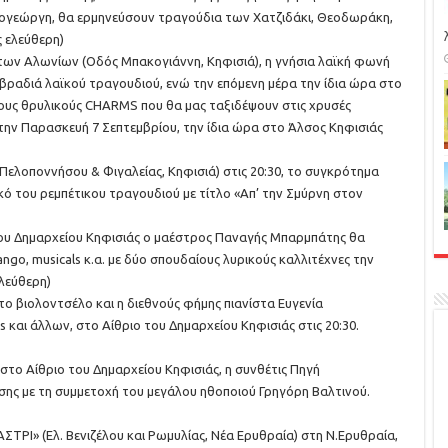
τογεώργη, θα ερμηνεύσουν τραγούδια των Χατζιδάκι, Θεοδωράκη,
 ελεύθερη)
τ των Αλωνίων (Οδός Μπακογιάννη, Κηφισιά), η γνήσια λαϊκή φωνή
βραδιά λαϊκού τραγουδιού, ενώ την επόμενη μέρα την ίδια ώρα στο
ους θρυλικούς CHARMS που θα μας ταξιδέψουν στις χρυσές
ι την Παρασκευή 7 Σεπτεμβρίου, την ίδια ώρα στο Άλσος Κηφισιάς
ελοποννήσου & Φιγαλείας, Κηφισιά) στις 20:30, το συγκρότημα
ό του ρεμπέτικου τραγουδιού με τίτλο «Απ’ την Σμύρνη στον
 του Δημαρχείου Κηφισιάς ο μαέστρος Παναγής Μπαρμπάτης θα
ango, musicals κ.α. με δύο σπουδαίους λυρικούς καλλιτέχνες την
λεύθερη)
το βιολοντσέλο και η διεθνούς φήμης πιανίστα Ευγενία
και άλλων, στο Αίθριο του Δημαρχείου Κηφισιάς στις 20:30.
 στο Αίθριο του Δημαρχείου Κηφισιάς, η συνθέτις Πηγή
ησης με τη συμμετοχή του μεγάλου ηθοποιού Γρηγόρη Βαλτινού.
ΑΣΤΡΙ» (Ελ. Βενιζέλου και Ρωμυλίας, Νέα Ερυθραία) στη Ν.Ερυθραία,