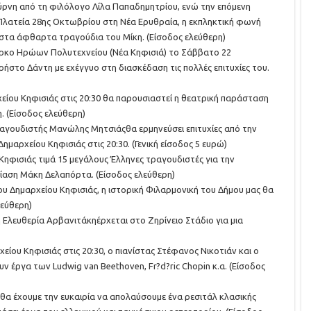
μύρνη από τη φιλόλογο Λίλα Παπαδημητρίου, ενώ την επόμενη
 Πλατεία 28ης Οκτωβρίου στη Νέα Ερυθραία, η εκπληκτική φωνή
 στα άφθαρτα τραγούδια του Μίκη. (Είσοδος ελεύθερη)
κο Ηρώων Πολυτεχνείου (Νέα Κηφισιά) το Σάββατο 22
ρήστο Δάντη με εχέγγυο στη διασκέδαση τις πολλές επιτυχίες του.
είου Κηφισιάς στις 20:30 θα παρουσιαστεί η θεατρική παράσταση
η. (Είσοδος ελεύθερη)
ραγουδιστής Μανώλης Μητσιάςθα ερμηνεύσει επιτυχίες από την
ημαρχείου Κηφισιάς στις 20:30. (Γενική είσοδος 5 ευρώ)
 Κηφισιάς τιμά 15 μεγάλους Έλληνες τραγουδιστές για την
ίαση Μάκη Δελαπόρτα. (Είσοδος ελεύθερη)
του Δημαρχείου Κηφισιάς, η ιστορική Φιλαρμονική του Δήμου μας θα
λεύθερη)
η Ελευθερία Αρβανιτάκηέρχεται στο Ζηρίνειο Στάδιο για μια
ίου Κηφισιάς στις 20:30, ο πιανίστας Στέφανος Νικοτιάν και ο
 έργα των Ludwig van Beethoven, Fr?d?ric Chopin κ.α. (Είσοδος
ο θα έχουμε την ευκαιρία να απολαύσουμε ένα ρεσιτάλ κλασικής