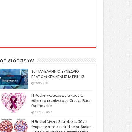
οή ειδήσεων
2ο ΠΑΝΕΛΛΗΝΙΟ ΣΥΝΕΔΡΙΟ
ΕΞΑΤΟΜΙΚΕΥΜΕΝΗΣ ΙΑΤΡΙΚΗΣ
9 Δεκ 2021
H Roche για ακόμα μια χρονιά
«δίνει το παρών» στο Greece Race
for the Cure
12 Οκτ 2021
Η Bristol Myers Squibb λαμβάνει
έγκρισηγια το azacitidine σε δισκία,