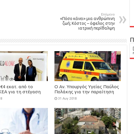
Επόμενο
«Πόσο κάνει» μια ανθρώπινη
ζωή; Κόστος – όφελος στην
ιατρική περίθαλψη
Π
€4 εκατ. από το
Ο Αν. Υπουργός Υγείας Παύλος
ΚΕΑ για τη στέγαση
Πολάκης για την παραίτηση
φροντίδα 100
του Κ. Καρακατσιανόπουλου
18
31 Αυγ 2018
υτων παιδιών