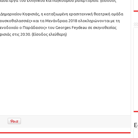
άσει έργα του ελληνικού και παγκόσμιου ρεπερτορίου. (Είσοδος
 Δημαρχείου Κηφισιάς, η καταξιωμένη ερασιτεχνική θεατρική ομάδα
Φουσκοθαλασσιές» και τα Μενάνδρεια 2018 ολοκληρώνονται με τη
Ξενοδοχείο ο Παράδεισος» του Georges Feydeau σε σκηνοθεσίας
σιάς στις 20:30. (Είσοδος ελεύθερη)
Ε