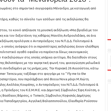
ιερωμένες στο σημαντικό συγγραφέα Μένανδρο, με καταγωγή από
κτήρα, καθώς το σύνολο των εσόδων από τις εκδηλώσεις θα
στου, το κοινό απήλαυσε τη μουσική εκδήλωση «Μια βραδιά με τον
κη και τον δεξιοτέχνη της κιθάρας Μανόλη Ανδρουλιδάκη, σε ένα
κδήλωση προλόγισε ο Αντιπρόεδρος του Ν.Π.Δ.Δ. Πολιτισμού &
 ο οποίος ανέφερε ότι οι περισσότερες εκδηλώσεις έχουν ελεύθερη
 πολιτιστικό αγαθό οφείλει να παρέχεται δίχως οικονομικούς
 4 εκδηλώσεων στις οποίες υπάρχει αντίτιμο, θα διατεθούν στους
ης Βελισσάριος με την εκρηκτική φωνή του, ψυχαγώγησε μελωδικά
ι συνδεδεμένο με τις μνήμες μας. Την Κυριακή 26 Αυγούστου, κάτω
er Tereza μας ταξίδεψε στο φεγγάρι με το “ Fly me to the
επερτόριο, που περιλάμβανε από Bossa Nova μέχρι Μ.Χιώτη.
λης Αχιλλέας Κουρέπης, ο Αντιπρόεδρος του Ν.Π.Δ.Δ. Πολιτισμού &
, η Πρόεδρος του Κ.Ε.Μ.Μ.Ε. και Δημοτική Σύμβουλος Έφη Κούτση, ο
ς Βασίλειος Βάρσος, ο Τοπικός Σύμβουλος Κηφισιάς Δημήτρης
 Λίλα Παπαδημητρίου, Αγγελική Βαλασσοπούλου, Ελευθερία Ρούσσου