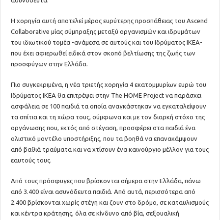
ασυνόδευτα.
Η χορηγία αυτή αποτελεί μέρος ευρύτερης προσπάθειας του Ascend
Collaborative μίας σύμπραξης μεταξύ οργανισμών και ιδρυμάτων
του ιδιωτικού τομέα -ανάμεσα σε αυτούς και του Ιδρύματος ΙΚΕΑ-
που έχει αφιερωθεί ειδικά στον σκοπό βελτίωσης της ζωής των
προσφύγων στην Ελλάδα.
Πιο συγκεκριμένα, η νέα τριετής χορηγία 4 εκατομμυρίων ευρώ του
Ιδρύματος IKEA θα επιτρέψει στην The HOME Project να παράσχει
ασφάλεια σε 100 παιδιά τα οποία αναγκάστηκαν να εγκαταλείψουν
τα σπίτια και τη χώρα τους, σύμφωνα και με τον διαρκή στόχο της
οργάνωσης που, εκτός από στέγαση, προσφέρει στα παιδιά ένα
ολιστικό μοντέλο υποστήριξης, που τα βοηθά να επανακάμψουν
από βαθιά τραύματα και να χτίσουν ένα καινούργιο μέλλον για τους
εαυτούς τους.
Από τους πρόσφυγες που βρίσκονται σήμερα στην Ελλάδα, πάνω
από 3.400 είναι ασυνόδευτα παιδιά. Από αυτά, περισσότερα από
2.400 βρίσκονται χωρίς στέγη και ζουν στο δρόμο, σε καταυλισμούς
και κέντρα κράτησης, όλα σε κίνδυνο από βία, σεξουαλική