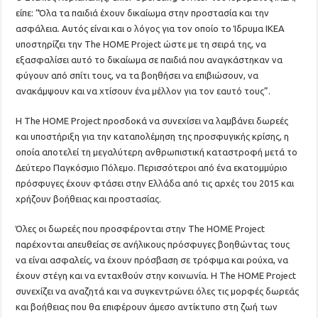
είπε: “Όλα τα παιδιά έχουν δικαίωμα στην προστασία και την
ασφάλεια. Αυτός είναι και ο λόγος για τον οποίο το Ίδρυμα IKEA
υποστηρίζει την The HOME Project ώστε με τη σειρά της, να
εξασφαλίσει αυτό το δικαίωμα σε παιδιά που αναγκάστηκαν να
φύγουν από σπίτι τους, να τα βοηθήσει να επιβιώσουν, να
ανακάμψουν και να χτίσουν ένα μέλλον για τον εαυτό τους”.
Η The HOME Project προσδοκά να συνεχίσει να λαμβάνει δωρεές
και υποστήριξη για την καταπολέμηση της προσφυγικής κρίσης, η
οποία αποτελεί τη μεγαλύτερη ανθρωπιστική καταστροφή μετά το
Δεύτερο Παγκόσμιο Πόλεμο. Περισσότεροι από ένα εκατομμύριο
πρόσφυγες έχουν φτάσει στην Ελλάδα από τις αρχές του 2015 και
χρήζουν βοήθειας και προστασίας.
Όλες οι δωρεές που προσφέρονται στην The HOME Project
παρέχονται απευθείας σε ανήλικους πρόσφυγες βοηθώντας τους
να είναι ασφαλείς, να έχουν πρόσβαση σε τρόφιμα και ρούχα, να
έχουν στέγη και να ενταχθούν στην κοινωνία. H The HOME Project
συνεχίζει να αναζητά και να συγκεντρώνει όλες τις μορφές δωρεάς
και βοήθειας που θα επιφέρουν άμεσο αντίκτυπο στη ζωή των