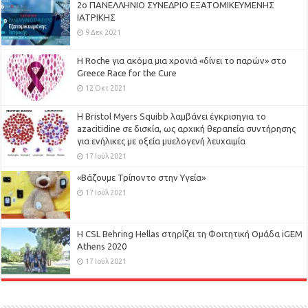
2ο ΠΑΝΕΛΛΗΝΙΟ ΣΥΝΕΔΡΙΟ ΕΞΑΤΟΜΙΚΕΥΜΕΝΗΣ
ΙΑΤΡΙΚΗΣ
9 Δεκ 2021
H Roche για ακόμα μια χρονιά «δίνει το παρών» στο
Greece Race for the Cure
12 Οκτ 2021
Η Bristol Myers Squibb λαμβάνει έγκρισηγια το
azacitidine σε δισκία, ως αρχική θεραπεία συντήρησης
για ενήλικες με οξεία μυελογενή λευχαιμία
17 Ιούλ 2021
«Βάζουμε Τρίποντο στην Υγεία»
17 Ιούλ 2021
H CSL Behring Hellas στηρίζει τη Φοιτητική Ομάδα iGEM
Athens 2020
17 Ιούλ 2021