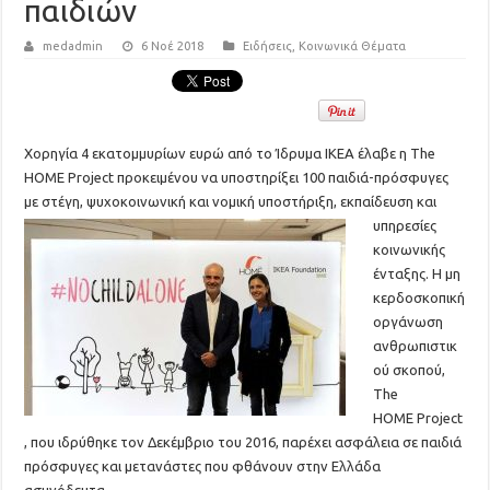
παιδιών
medadmin
6 Νοέ 2018
Ειδήσεις
,
Κοινωνικά Θέματα
Χορηγία 4 εκατομμυρίων ευρώ από το Ίδρυμα ΙΚΕΑ έλαβε η The
HOME Project προκειμένου να υποστηρίξει 100 παιδιά-πρόσφυγες
με στέγη, ψυχοκοινωνική και νομική υποστήριξη, εκπαίδευση κ
αι
υπηρεσίες
κοινωνικής
ένταξης. Η μη
κερδοσκοπική
οργάνωση
ανθρωπιστικ
ού σκοπού,
Τhe
HOME Project
, που ιδρύθηκε τον Δεκέμβριο του 2016, παρέχει ασφάλεια σε παιδιά
πρόσφυγες και μετανάστες που φθάνουν στην Ελλάδα