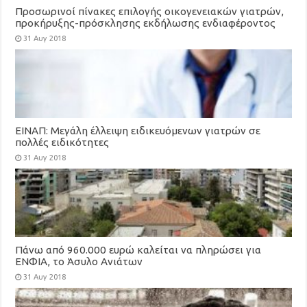
Προσωρινοί πίνακες επιλογής οικογενειακών γιατρών,
προκήρυξης-πρόσκλησης εκδήλωσης ενδιαφέροντος
για τη στελέχωση των Τοπικών Μονάδων Υγείας
31 Αυγ 2018
(ΤΟΜΥ)
ΕΙΝΑΠ: Μεγάλη έλλειψη ειδικευόμενων γιατρών σε
πολλές ειδικότητες
31 Αυγ 2018
Πάνω από 960.000 ευρώ καλείται να πληρώσει για
ΕΝΦΙΑ, το Άσυλο Ανιάτων
31 Αυγ 2018