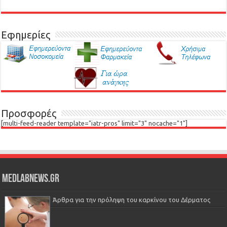
Εφημερίες
Προσφορές
[multi-feed-reader template="iatr-pros" limit="3" nocache="1"]
Medlabnews.gr
Άρθρα για την πρόληψη του καρκίνου του Δέρματος