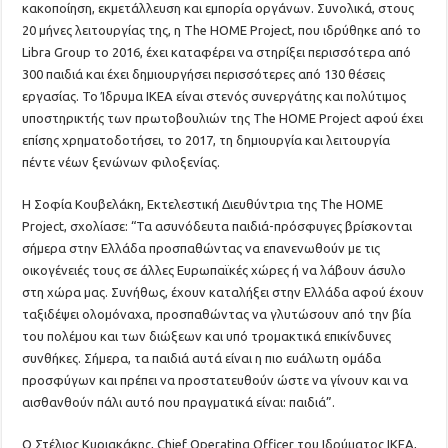
κακοποίηση, εκμετάλλευση και εμπορία οργάνων. Συνολικά, στους
20 μήνες λειτουργίας της, η The HOME Project, που ιδρύθηκε από το
Libra Group το 2016, έχει καταφέρει να στηρίξει περισσότερα από
300 παιδιά και έχει δημιουργήσει περισσότερες από 130 θέσεις
εργασίας. Το Ίδρυμα ΙΚΕΑ είναι στενός συνεργάτης και πολύτιμος
υποστηρικτής των πρωτοβουλιών της The HOME Project αφού έχει
επίσης χρηματοδοτήσει, το 2017, τη δημιουργία και λειτουργία
πέντε νέων ξενώνων φιλοξενίας.
Η Σοφία Κουβελάκη, Εκτελεστική Διευθύντρια της The HOME
Project, σχολίασε: “Τα ασυνόδευτα παιδιά-πρόσφυγες βρίσκονται
σήμερα στην Ελλάδα προσπαθώντας να επανενωθούν με τις
οικογένειές τους σε άλλες Ευρωπαϊκές χώρες ή να λάβουν άσυλο
στη χώρα μας. Συνήθως, έχουν καταλήξει στην Ελλάδα αφού έχουν
ταξιδέψει ολομόναχα, προσπαθώντας να γλυτώσουν από την βία
του πολέμου και των διώξεων και υπό τρομακτικά επικίνδυνες
συνθήκες. Σήμερα, τα παιδιά αυτά είναι η πιο ευάλωτη ομάδα
προσφύγων και πρέπει να προστατευθούν ώστε να γίνουν και να
αισθανθούν πάλι αυτό που πραγματικά είναι: παιδιά”.
Ο Στέλιος Κυριακάκης, Chief Operating Officer του Ιδρύματος IKEA,