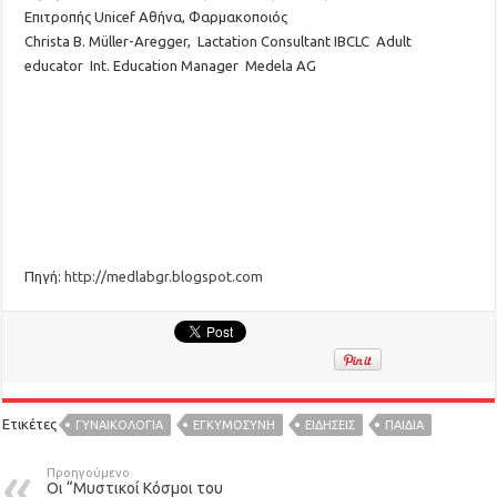
Επιτροπής
U
nicef
Αθήνα
,
Φαρμακοποιός
Christa B.
Müller-Aregger
,
Lactation
Consultant IBCLC Adult
educator Int. Education Manager
Medela
AG
Πηγή:
http://medlabgr.blogspot.com
Ετικέτες
ΓΥΝΑΙΚΟΛΟΓΙΑ
ΕΓΚΥΜΟΣΥΝΗ
ΕΙΔΉΣΕΙΣ
ΠΑΙΔΙΑ
Προηγούμενο
Οι “Μυστικοί Κόσμοι του