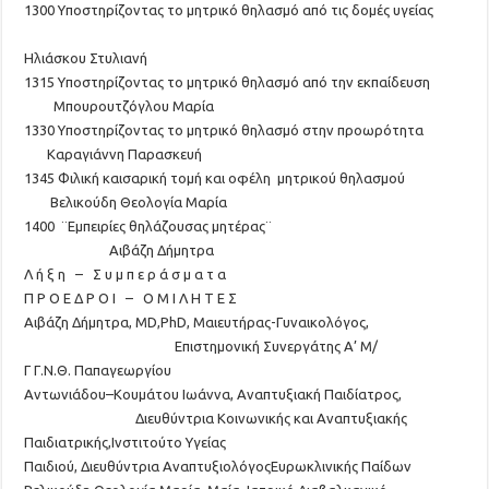
13
00
Υποστηρίζοντας το μητρικό θηλασμό από τις δομές υγείας
Ηλιάσκου
Στυλιανή
13
15
Υποστηρίζοντας το μητρικό θηλασμό από την εκπαίδευση
Μπουρουτζόγλου
Μαρία
13
30
Υποστηρίζοντας το μητρικό θηλασμό στην
προωρότητα
Καραγιάννη Παρασκευή
13
45
Φ
ιλική καισαρική τομή και οφέλη
μητρικού
θηλασμού
Βελικούδη
Θεο
λογία Μαρία
14
00
¨
Εμπειρίες
θηλάζουσας μητέρας
¨
Αιβάζη
Δήμητρα
Λ ή ξ η – Σ υ μ π ε ρ ά σ μ α τ α
Π Ρ Ο Ε Δ Ρ Ο Ι – Ο Μ Ι Λ Η Τ Ε Σ
Αιβάζη
Δήμητρα
,
MD
,
PhD
,
Μαιευτήρας-Γυναικολόγος
,
Επιστημονική Συνεργάτης Α
’
Μ
/
Γ
Γ.Ν
.Θ.
Παπαγεωργίου
A
ντωνιάδου
–
Κουμάτου
Ιωάννα
,
Αναπτυξιακή
Παιδίατρος,
Διευθύντρια Κοινωνικής και Αναπτυξιακής
Παιδιατρικής
,
Ινστιτούτο Υγείας
Παιδιού,
Διευθύντρια
Α
ναπτυξιολόγος
Ευρωκλινικής
Παίδων