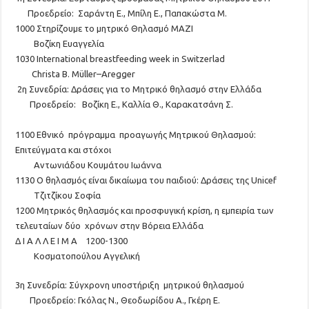
Προεδρείο:
Σαράντη Ε.
,
Μπίλη
Ε
.
,
Παπακώστα Μ
.
10
00
Στηρίζουμε το μητρικό
Θηλασμό
ΜΑΖΙ
Βοζίκη
Ευαγγελία
10
30
International breastfeeding week in
Switzerlad
Christa
B
.
M
ü
ller
–
Aregger
2
η
Συνεδρία
:
Δ
ράσει
ς για το Μητρικό
θηλασμό στην Ελλάδα
Προεδρείο:
Βοζίκη
Ε.
, Καλλία Θ.
,
Καρακατσάνη Σ.
11
00
Εθνικό πρόγραμμα
προαγωγής Μητρικού Θηλασμού:
Ε
πιτεύγματα και
στόχοι
Αντωνιάδου
Κουμάτου
Ιωάννα
11
30
Ο
θηλασμός είναι δικαίωμα του παιδιού
: Δ
ράσεις
της
U
nicef
Τζιτζίκου
Σοφία
12
00
Μητρικό
ς θηλασμός και προσφυγική κρίση, η
εμπειρία των
τελευταίων δύο
χρόνων στην Βόρεια Ελλάδα
Δ Ι Α Λ
Λ
Ε Ι Μ Α 12
00
-13
00
Κοσματοπούλου
Αγγελική
3
η
Συνεδρία:
Σύγχρονη υποστήριξη μητρικού θηλασμού
Προεδρείο:
Γκόλας
Ν.,
Θεοδωρίδου Α.
,
Γκέρη
Ε.