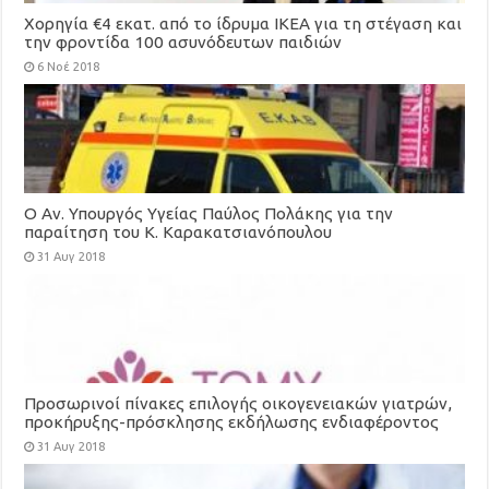
Χορηγία €4 εκατ. από το ίδρυμα ΙΚΕΑ για τη στέγαση και
την φροντίδα 100 ασυνόδευτων παιδιών
6 Νοέ 2018
Ο Αν. Υπουργός Υγείας Παύλος Πολάκης για την
παραίτηση του Κ. Καρακατσιανόπουλου
31 Αυγ 2018
Προσωρινοί πίνακες επιλογής οικογενειακών γιατρών,
προκήρυξης-πρόσκλησης εκδήλωσης ενδιαφέροντος
για τη στελέχωση των Τοπικών Μονάδων Υγείας
31 Αυγ 2018
(ΤΟΜΥ)