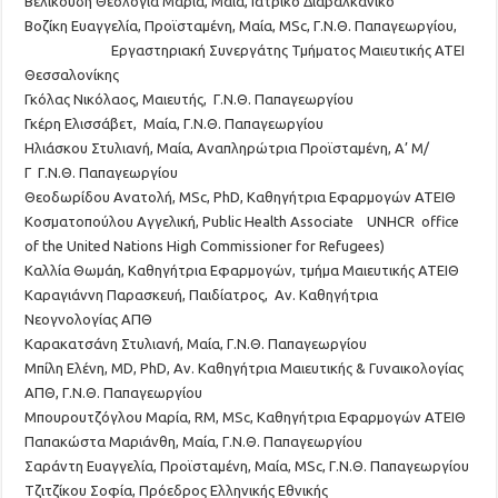
Βελικούδη
Θεολογία Μαρία,
Μαία, Ιατρικό Διαβαλκανικό
Βοζίκη
Ευαγγελία
,
Προϊσταμένη
,
Μαία
,
MSc
,
Γ
.
Ν
.
Θ
.
Παπαγεωργίου
,
Εργαστηριακή Συνεργάτης
Τμήματος Μαιευτικής ΑΤΕΙ
Θεσσαλονίκης
Γκόλας
Νικόλαος
,
Μαιευτής
,
Γ
.
Ν
.
Θ
.
Παπαγεωργίου
Γκέρη
Ελισσάβετ
,
Μαία
,
Γ
.
Ν
.
Θ
.
Παπαγεωργίου
Ηλιάσκου
Στυλιανή
,
Μαία
,
Αναπληρώτρια Προϊσταμένη
,
Α
’
Μ
/
Γ
Γ.Ν.Θ. Παπαγεωργίου
Θεοδωρίδου
Ανατολή
,
MSc
,
P
hD
, Καθηγήτρια Εφαρμογών ΑΤΕΙΘ
Κοσματοπούλου
Αγγελική
,
Public Health Associate
UNHCR
office
of the United Nations High Commissioner for Refugees
)
Καλλία
Θωμάη
,
Καθηγήτρια Εφαρμογών, τμήμα Μαιευτικής ΑΤΕΙΘ
Καραγιάννη Παρασκευή
,
Παιδίατρος
,
Αν
.
Καθηγήτρια
Νεογνολογίας ΑΠΘ
Καρακατσάνη
Στυλιανή
,
Μαία
,
Γ.Ν.
Θ.
Παπαγεωργίου
Μπίλη
Ελένη,
MD
,
PhD
,
Αν. Καθηγήτρια Μαιευτικής & Γυναικολογίας
ΑΠΘ, Γ.Ν.Θ. Παπαγεωργίου
Μπουρουτζόγλου
Μαρία
,
RM
,
MS
c
,
Καθηγήτρια Εφαρμογών ΑΤΕΙΘ
Παπακώστα Μαριάνθη,
Μαία, Γ.Ν.Θ. Παπαγεωργίου
Σαράντη Ευαγγελία,
Προϊσταμένη, Μαία,
MSc
,
Γ.Ν.Θ. Παπαγεωργίου
Τζιτζίκου
Σοφία
,
Πρόεδρος
E
λληνικής
Εθνικής