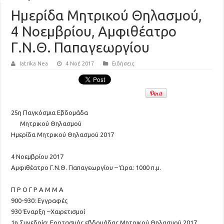
Ημερίδα Μητρικού Θηλασμού,
4 Νοεμβρίου, Αμφιθέατρο
Γ.Ν.Θ. Παπαγεωργίου
Iatrika Nea
4 Νοέ 2017
Ειδήσεις
25
η
Π
αγκόσμια
Ε
βδομάδα
Μ
ητρικού
Θ
ηλασμού
Ημερίδα Μητρικού Θηλασμού 2017
4
Νοεμ
βρίου 2017
Αμφιθέατρο Γ.Ν.Θ. Παπαγεωργίου – Ώρα:
10
00
π.μ
.
Π Ρ Ο Γ Ρ Α Μ
Μ
Α
9
00
-9
30
:
Εγγραφές
9
30
Έναρξη –
Χαιρετισμοί
1
η
Συνεδρία:
Εορτασμός εβδομάδας Μητρικού Θηλασμού 2017