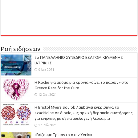
Ροή ειδήσεων
2ο ΠΑΝΕΛΛΗΝΙΟ ΣΥΝΕΔΡΙΟ ΕΞΑΤΟΜΙΚΕΥΜΕΝΗΣ
ΙΑΤΡΙΚΗΣ
9 Δεκ 2021
H Roche για ακόμα μια χρονιά «δίνει το παρών» στο
Greece Race for the Cure
12 Οκτ 2021
Η Bristol Myers Squibb λαμβάνει έγκρισηγια το
azacitidine σε δισκία, ως αρχική θεραπεία συντήρησης
για ενήλικες με οξεία μυελογενή λευχαιμία
17 Ιούλ 2021
«Βάζουμε Τρίποντο στην Υγεία»