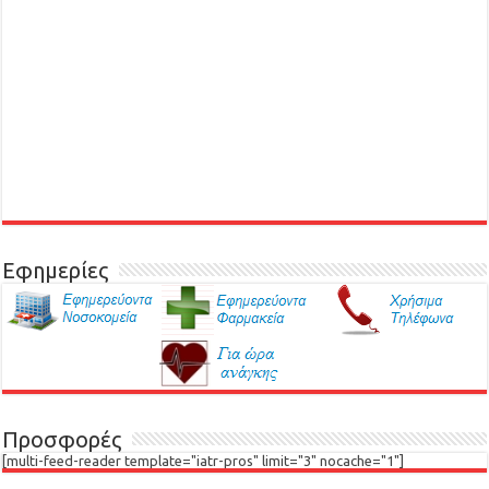
Εφημερίες
Προσφορές
[multi-feed-reader template="iatr-pros" limit="3" nocache="1"]