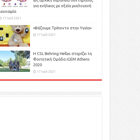
ως αρχική θεραπεία συντήρησης
για ενήλικες με οξεία μυελογενή
λευχαιμία
17 Ιούλ 2021
«Βάζουμε Τρίποντο στην Υγεία»
17 Ιούλ 2021
H CSL Behring Hellas στηρίζει τη
Φοιτητική Ομάδα iGEM Athens
2020
17 Ιούλ 2021