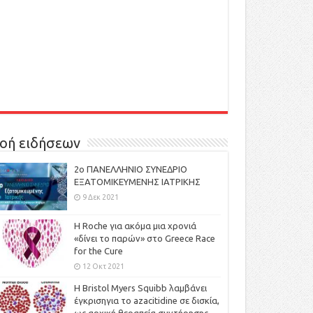
οή ειδήσεων
2ο ΠΑΝΕΛΛΗΝΙΟ ΣΥΝΕΔΡΙΟ
ΕΞΑΤΟΜΙΚΕΥΜΕΝΗΣ ΙΑΤΡΙΚΗΣ
9 Δεκ 2021
H Roche για ακόμα μια χρονιά
«δίνει το παρών» στο Greece Race
for the Cure
12 Οκτ 2021
Η Bristol Myers Squibb λαμβάνει
έγκρισηγια το azacitidine σε δισκία,