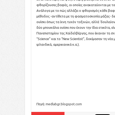
φθορίζουσες βαφές, οι οποίες ανακατεύονται με το
Ανάλογα με το πώς αλλάζει ο φθορισμός κάθε βαφής
μέθοδος -αντίθετα με τη φασματοσκοπία μάζας- δεν
ουίσκι όπως τα ίχνη τυχόν τοξινών, αλλά ‘δουλεύο
δύο μπουκάλια ουίσκι που έχουν την ίδια ετικέτα, ε
Πανεπιστημίου της Χαϊδελβέργης, που έκαναν τη σχ
“Science” και το “New Scientist”, δοκίμασαν τη νέα
ιρλανδικά, αμερικανικά κ.α.).
Πηγή:
medlabgr.blogspot.com