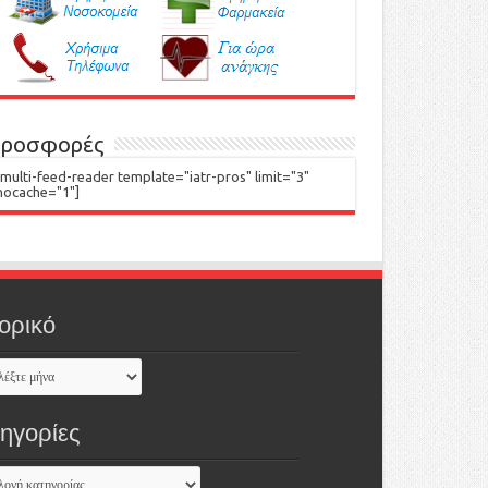
ροσφορές
[multi-feed-reader template="iatr-pros" limit="3"
nocache="1"]
ορικό
τηγορίες