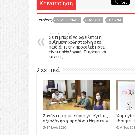
Κοινοποίηση
Ετικέτες
ΔΗΛΗΤΗΡΙΑΣΗ
ΕΙΔΉΣΕΙΣ
ΕΡΕΥΝΑ
Προηγούμενο
Σε τι μπορεί να οφείλεται η
αυξημένη χοληστερίνη στα
παιδιά; Τι την προκαλεί; Πότε
είναι παθολογική; Τι πρέπει να
κάνετε;
Σχετικά
Συνάντηση με Υπουργό Υγείας,
Χορηγία 
αξιολόγηση προόδου θεμάτων
ίδρυμα Ι
Κυστικής Ίνωσης
και την 
17 Ιούλ 2020
6 Νοέ 20
ασυνόδε