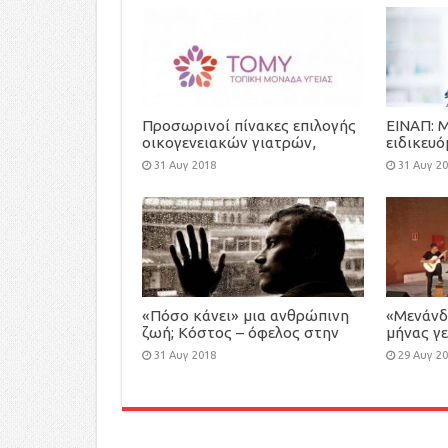
Προσωρινοί πίνακες επιλογής
ΕΙΝΑΠ: 
οικογενειακών γιατρών,
ειδικευ
προκήρυξης-πρόσκλησης
πολλές ε
31 Αυγ 2018
31 Αυγ 2
εκδήλωσης ενδιαφέροντος για
τη στελέχωση των Τοπικών
Μονάδων Υγείας (ΤΟΜΥ)
«Πόσο κάνει» μια ανθρώπινη
«Μενάνδ
ζωή; Κόστος – όφελος στην
μήνας γε
ιατρική περίθαλψη
εκδηλώσ
31 Αυγ 2018
29 Αυγ 2
Κηφισιά