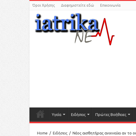
Όροι Χρήσης
Διαφημιστείτε εδώ
Επικοινωνία
Υγεία
Ειδήσεις
Πρώτες Βοήθειες
Home
/
Ειδήσεις
/
Νέος αισθητήρας ανιχνεύει αν το ου