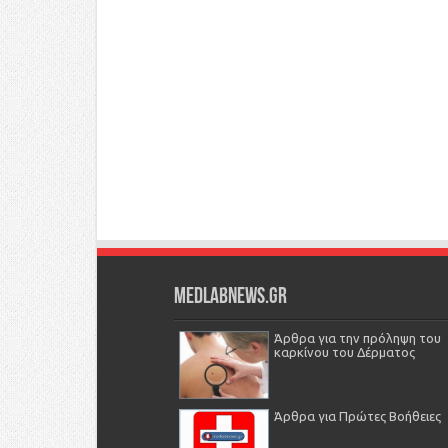
Medlabnews.gr
Άρθρα για την πρόληψη του
καρκίνου του Δέρματος
Άρθρα για Πρώτες Βοήθειες