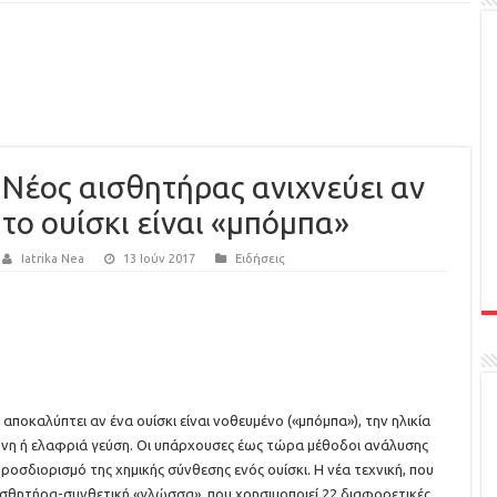
Νέος αισθητήρας ανιχνεύει αν
το ουίσκι είναι «μπόμπα»
Iatrika Nea
13 Ιούν 2017
Ειδήσεις
 αποκαλύπτει αν ένα ουίσκι είναι νοθευμένο («μπόμπα»), την ηλικία
τονη ή ελαφριά γεύση. Οι υπάρχουσες έως τώρα μέθοδοι ανάλυσης
οσδιορισμό της χημικής σύνθεσης ενός ουίσκι. Η νέα τεχνική, που
αισθητήρα-συνθετική «γλώσσα», που χρησιμοποιεί 22 διαφορετικές