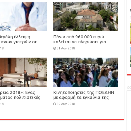
Μεγάλη έλλειψη
Πάνω από 960.000 ευρώ
όμενων γιατρών σε
καλείται να πληρώσει για
ιδικότητες
ΕΝΦΙΑ, το Άσυλο Ανιάτων
018
31 Αυγ 2018
ρεια 2018»: Ένας
Κινητοποιήσεις της ΠΟΕΔΗΝ
μάτος πολιτιστικές
με αφορμή τα εγκαίνια της
εις από τον Δήμο
ΔΕΘ
018
29 Αυγ 2018
ς