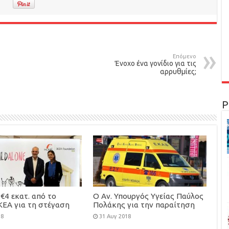
Επόμενο
Ένοχο ένα γονίδιο για τις
αρρυθμίες;
Ρ
€4 εκατ. από το
Ο Αν. Υπουργός Υγείας Παύλος
ΚΕΑ για τη στέγαση
Πολάκης για την παραίτηση
φροντίδα 100
του Κ. Καρακατσιανόπουλου
18
31 Αυγ 2018
υτων παιδιών