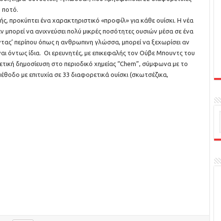
 ποτό.
, προκύπτει ένα χαρακτηριστικό «προφίλ» για κάθε ουίσκι. Η νέα
 μπορεί να ανιχνεύσει πολύ μικρές ποσότητες ουσιών μέσα σε ένα
ντας’ περίπου όπως η ανθρωπινη γλώσσα, μπορεί να ξεχωρίσει αν
ίναι όντως ίδια. Οι ερευνητές, με επικεφαλής τον Ούβε Μπουντς του
ετική δημοσίευση στο περιοδικό χημείας “Chem”, σύμφωνα με το
 μέθοδο με επιτυχία σε 33 διαφορετικά ουίσκι (σκωτσέζικα,