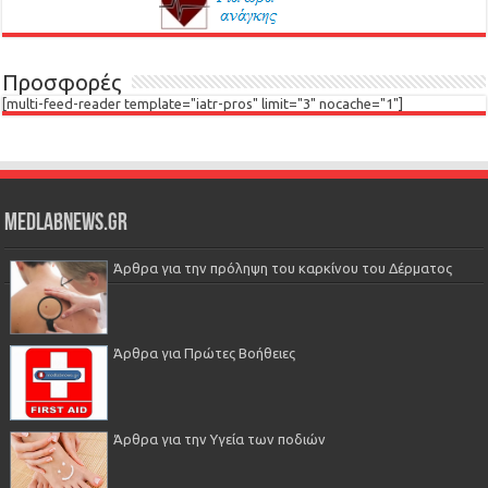
Προσφορές
[multi-feed-reader template="iatr-pros" limit="3" nocache="1"]
Medlabnews.gr
Άρθρα για την πρόληψη του καρκίνου του Δέρματος
Άρθρα για Πρώτες Βοήθειες
Άρθρα για την Υγεία των ποδιών