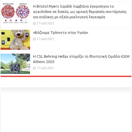
Η Bristol Myers Squibb λαμβάνει έγκρισηγια το
azacitidine σε δισκία, ως αρχική θεραπεία συντήρησης
για ενήλικες με οξεία μυελογενή λευχαιμία
17 Ιούλ 2021
«Βάζουμε Τρίποντο στην Υγεία»
17 Ιούλ 2021
H CSL Behring Hellas στηρίζει τη Φοιτητική Ομάδα iGEM
Athens 2020
17 Ιούλ 2021