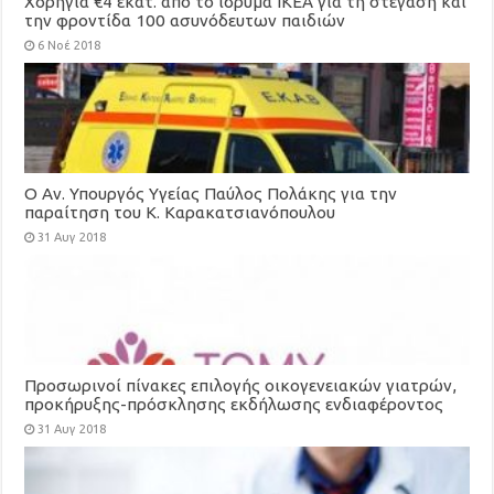
Χορηγία €4 εκατ. από το ίδρυμα ΙΚΕΑ για τη στέγαση και
την φροντίδα 100 ασυνόδευτων παιδιών
6 Νοέ 2018
Ο Αν. Υπουργός Υγείας Παύλος Πολάκης για την
παραίτηση του Κ. Καρακατσιανόπουλου
31 Αυγ 2018
Προσωρινοί πίνακες επιλογής οικογενειακών γιατρών,
προκήρυξης-πρόσκλησης εκδήλωσης ενδιαφέροντος
για τη στελέχωση των Τοπικών Μονάδων Υγείας
31 Αυγ 2018
(ΤΟΜΥ)