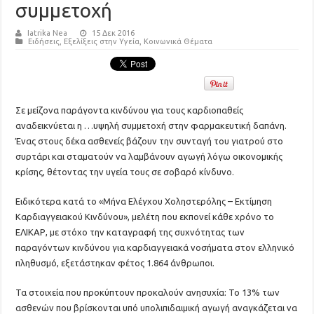
συμμετοχή
Iatrika Nea
15 Δεκ 2016
Ειδήσεις
,
Εξελίξεις στην Υγεία
,
Κοινωνικά Θέματα
Σε μείζονα παράγοντα κινδύνου για τους καρδιοπαθείς
αναδεικνύεται η …υψηλή συμμετοχή στην φαρμακευτική δαπάνη.
Ένας στους δέκα ασθενείς βάζουν την συνταγή του γιατρού στο
συρτάρι και σταματούν να λαμβάνουν αγωγή λόγω οικονομικής
κρίσης, θέτοντας την υγεία τους σε σοβαρό κίνδυνο.
Ειδικότερα κατά το «Μήνα Ελέγχου Χοληστερόλης – Εκτίμηση
Καρδιαγγειακού Κινδύνου», μελέτη που εκπονεί κάθε χρόνο το
ΕΛΙΚΑΡ, με στόχο την καταγραφή της συχνότητας των
παραγόντων κινδύνου για καρδιαγγειακά νοσήματα στον ελληνικό
πληθυσμό, εξετάστηκαν φέτος 1.864 άνθρωποι.
Τα στοιχεία που προκύπτουν προκαλούν ανησυχία: Το 13% των
ασθενών που βρίσκονται υπό υπολιπιδαιμική αγωγή αναγκάζεται να