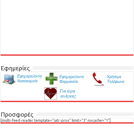
Εφημερίες
Προσφορές
[multi-feed-reader template="iatr-pros" limit="3" nocache="1"]