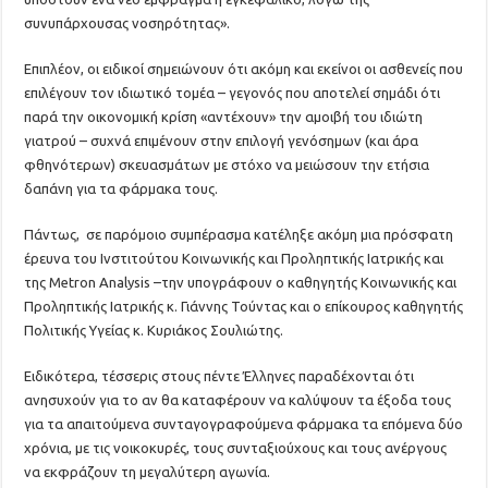
συνυπάρχουσας νοσηρότητας».
Επιπλέον, οι ειδικοί σημειώνουν ότι ακόμη και εκείνοι οι ασθενείς που
επιλέγουν τον ιδιωτικό τομέα – γεγονός που αποτελεί σημάδι ότι
παρά την οικονομική κρίση «αντέχουν» την αμοιβή του ιδιώτη
γιατρού – συχνά επιμένουν στην επιλογή γενόσημων (και άρα
φθηνότερων) σκευασμάτων με στόχο να μειώσουν την ετήσια
δαπάνη για τα φάρμακα τους.
Πάντως, σε παρόμοιο συμπέρασμα κατέληξε ακόμη μια πρόσφατη
έρευνα του Ινστιτούτου Κοινωνικής και Προληπτικής Ιατρικής και
της Metron Analysis –την υπογράφουν ο καθηγητής Κοινωνικής και
Προληπτικής Ιατρικής κ. Γιάννης Τούντας και ο επίκουρος καθηγητής
Πολιτικής Υγείας κ. Κυριάκος Σουλιώτης.
Ειδικότερα, τέσσερις στους πέντε Έλληνες παραδέχονται ότι
ανησυχούν για το αν θα καταφέρουν να καλύψουν τα έξοδα τους
για τα απαιτούμενα συνταγογραφούμενα φάρμακα τα επόμενα δύο
χρόνια, με τις νοικοκυρές, τους συνταξιούχους και τους ανέργους
να εκφράζουν τη μεγαλύτερη αγωνία.