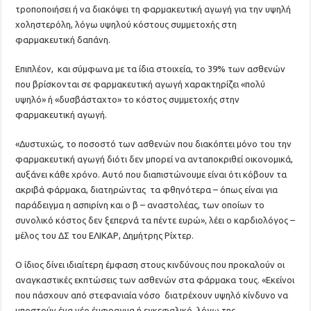
τροποποιήσει ή να διακόψει τη φαρμακευτική αγωγή για την υψηλή
χοληστερόλη, λόγω υψηλού κόστους συμμετοχής στη
φαρμακευτική δαπάνη.
Επιπλέον, και σύμφωνα με τα ίδια στοιχεία, το 39% των ασθενών
που βρίσκονται σε φαρμακευτική αγωγή χαρακτηρίζει «πολύ
υψηλό» ή «δυσβάσταχτο» το κόστος συμμετοχής στην
φαρμακευτική αγωγή.
«Δυστυχώς, το ποσοστό των ασθενών που διακόπτει μόνο του την
φαρμακευτική αγωγή διότι δεν μπορεί να ανταποκριθεί οικονομικά,
αυξάνει κάθε χρόνο. Αυτό που διαπιστώνουμε είναι ότι κόβουν τα
ακριβά φάρμακα, διατηρώντας τα φθηνότερα – όπως είναι για
παράδειγμα η ασπιρίνη και ο β – αναστολέας, των οποίων το
συνολικό κόστος δεν ξεπερνά τα πέντε ευρώ», λέει ο καρδιολόγος –
μέλος του ΔΣ του ΕΛΙΚΑΡ, Δημήτρης Ρίχτερ.
Ο ίδιος δίνει ιδιαίτερη έμφαση στους κινδύνους που προκαλούν οι
αναγκαστικές εκπτώσεις των ασθενών στα φάρμακα τους. «Εκείνοι
που πάσχουν από στεφανιαία νόσο διατρέχουν υψηλό κίνδυνο να
υποστούν ένα νέο έμφραγμα ή εγκεφαλικό, λόγω της