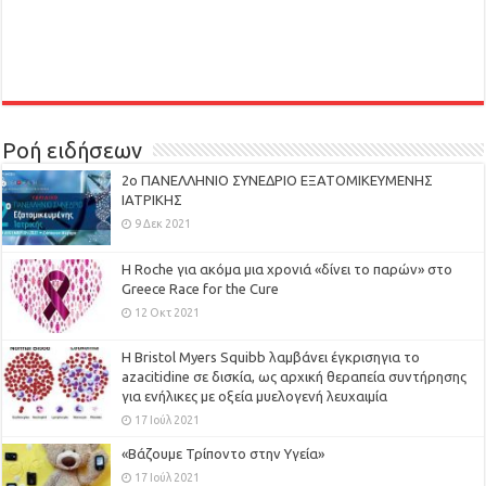
Ροή ειδήσεων
2ο ΠΑΝΕΛΛΗΝΙΟ ΣΥΝΕΔΡΙΟ ΕΞΑΤΟΜΙΚΕΥΜΕΝΗΣ
ΙΑΤΡΙΚΗΣ
9 Δεκ 2021
H Roche για ακόμα μια χρονιά «δίνει το παρών» στο
Greece Race for the Cure
12 Οκτ 2021
Η Bristol Myers Squibb λαμβάνει έγκρισηγια το
azacitidine σε δισκία, ως αρχική θεραπεία συντήρησης
για ενήλικες με οξεία μυελογενή λευχαιμία
17 Ιούλ 2021
«Βάζουμε Τρίποντο στην Υγεία»
17 Ιούλ 2021