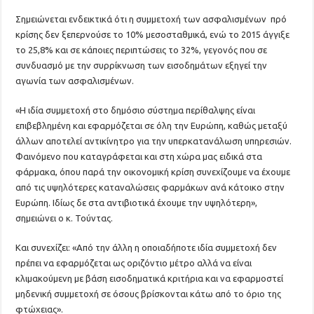
Σημειώνεται ενδεικτικά ότι η συμμετοχή των ασφαλισμένων πρό
κρίσης δεν ξεπερνούσε το 10% μεσοσταθμικά, ενώ το 2015 άγγιξε
το 25,8% και σε κάποιες περιπτώσεις το 32%, γεγονός που σε
συνδυασμό με την συρρίκνωση των εισοδημάτων εξηγεί την
αγωνία των ασφαλισμένων.
«Η ιδία συμμετοχή στο δημόσιο σύστημα περίθαλψης είναι
επιβεβλημένη και εφαρμόζεται σε όλη την Ευρώπη, καθώς μεταξύ
άλλων αποτελεί αντικίνητρο για την υπερκατανάλωση υπηρεσιών.
Φαινόμενο που καταγράφεται και στη χώρα μας ειδικά στα
φάρμακα, όπου παρά την οικονομική κρίση συνεχίζουμε να έχουμε
από τις υψηλότερες καταναλώσεις φαρμάκων ανά κάτοικο στην
Ευρώπη. Ιδίως δε στα αντιβιοτικά έχουμε την υψηλότερη»,
σημειώνει ο κ. Τούντας.
Και συνεχίζει: «Από την άλλη η οποιαδήποτε ιδία συμμετοχή δεν
πρέπει να εφαρμόζεται ως οριζόντιο μέτρο αλλά να είναι
κλιμακούμενη με βάση εισοδηματικά κριτήρια και να εφαρμοστεί
μηδενική συμμετοχή σε όσους βρίσκονται κάτω από το όριο της
φτώχειας».