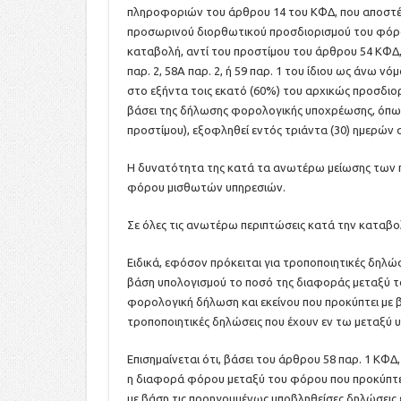
πληροφοριών του άρθρου 14 του ΚΦΔ, που αποστέλλ
προσωρινού διορθωτικού προσδιορισμού του φόρου
καταβολή, αντί του προστίμου του άρθρου 54 ΚΦΔ,
παρ. 2, 58Α παρ. 2, ή 59 παρ. 1 του ίδιου ως άνω ν
στο εξήντα τοις εκατό (60%) του αρχικώς προσδιο
βάσει της δήλωσης φορολογικής υποχρέωσης, όπω
προστίμου), εξοφληθεί εντός τριάντα (30) ημερών 
H δυνατότητα της κατά τα ανωτέρω μείωσης των π
φόρου μισθωτών υπηρεσιών.
Σε όλες τις ανωτέρω περιπτώσεις κατά την καταβο
Ειδικά, εφόσον πρόκειται για τροποποιητικές δηλώ
βάση υπολογισμού το ποσό της διαφοράς μεταξύ τ
φορολογική δήλωση και εκείνου που προκύπτει με 
τροποποιητικές δηλώσεις που έχουν εν τω μεταξύ υ
Επισημαίνεται ότι, βάσει του άρθρου 58 παρ. 1 ΚΦ
η διαφορά φόρου μεταξύ του φόρου που προκύπτε
με βάση τις προηγουμένως υποβληθείσες δηλώσεις ε