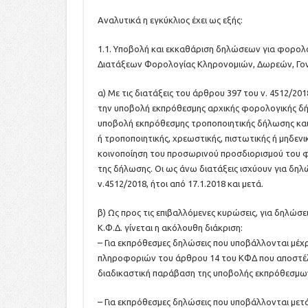
Αναλυτικά η εγκύκλιος έχει ως εξής:
1.1. Υποβολή και εκκαθάριση δηλώσεων για φορολογ
Διατάξεων Φορολογίας Κληρονομιών, Δωρεών, Γον
α) Με τις διατάξεις του άρθρου 397 του ν. 4512/20
την υποβολή εκπρόθεσμης αρχικής φορολογικής δήλ
υποβολή εκπρόθεσμης τροποποιητικής δήλωσης και
ή τροποποιητικής, χρεωστικής, πιστωτικής ή μηδενικ
κοινοποίηση του προσωρινού προσδιορισμού του φ
της δήλωσης. Οι ως άνω διατάξεις ισχύουν για δη
ν.4512/2018, ήτοι από 17.1.2018 και μετά.
β) Ως προς τις επιβαλλόμενες κυρώσεις, για δηλώσ
Κ.Φ.Δ. γίνεται η ακόλουθη διάκριση:
– Για εκπρόθεσμες δηλώσεις που υποβάλλονται μέχ
πληροφοριών του άρθρου 14 του ΚΦΔ που αποστέλλε
διαδικαστική παράβαση της υποβολής εκπρόθεσμω
– Για εκπρόθεσμες δηλώσεις που υποβάλλονται μετ