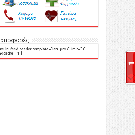
ροσφορές
[multi-feed-reader template="iatr-pros" limit="3"
nocache="1"]