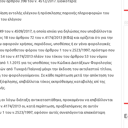
ου άρθρου 398 του ν. 4512/2017. Ειδικότερα:
ποίηση εντολής ελέγχου ή πρόσκλησης παροχής πληροφοριών του
 του ελέγχου
9 του ν.4509/2017, η οποία ισχύει για δηλώσεις που υποβάλλονται
ς 18 του άρθρου 72 του ν.4174/2013 (ΚΦΔ) και ορίζεται ότι για την
φορούν χρήσεις, περιόδους, υποθέσεις ή εν γένει φορολογικές
 του πρόσθετου φόρου του άρθρου 1 του ν.2523/1997, πρόστιμο που
 54 του ν.4174/2013 πλέον του τόκου του άρθρου 53 του νόμου
ι από 1.1.2015 για τις υποθέσεις του Κώδικα Διατάξεων Φορολογίας
ν από Τυχερά Παίγνια) μέχρι την έκδοση του εκτελεστού τίτλου,
ση του φορολογούμενου. Σε κάθε περίπτωση μετά την απόκτηση του
ξόφλησης, επιβάλλεται τόκος εκπρόθεσμης καταβολής επί της
ής.
η εν λόγω διάταξη αντικαταστάθηκε, προκειμένου να επιβάλλονται
υ ν.4174/2013 οι, κατά περίπτωση, προβλεπόμενες σε αυτόν
1 του ν.2523/1997, εφόσον αυτές συνεπάγονται επιεικέστερη
Ε