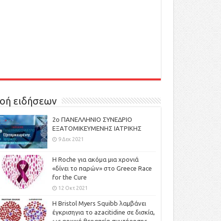
οή ειδήσεων
2ο ΠΑΝΕΛΛΗΝΙΟ ΣΥΝΕΔΡΙΟ
ΕΞΑΤΟΜΙΚΕΥΜΕΝΗΣ ΙΑΤΡΙΚΗΣ
9 Δεκ 2021
H Roche για ακόμα μια χρονιά
«δίνει το παρών» στο Greece Race
for the Cure
12 Οκτ 2021
Η Bristol Myers Squibb λαμβάνει
έγκρισηγια το azacitidine σε δισκία,