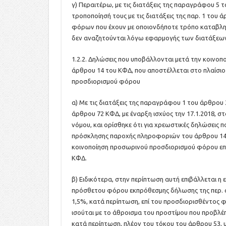
γ) Περαιτέρω, με τις διατάξεις της παραγράφου 5 τ
τροποποίησή τους με τις διατάξεις της παρ. 1 του ά
φόρων που έχουν με οποιονδήποτε τρόπο καταβληθε
δεν αναζητούνται λόγω εφαρμογής των διατάξεων 
1.2.2. Δηλώσεις που υποβάλλονται μετά την κοινο
άρθρου 14 του ΚΦΔ, που αποστέλλεται στο πλαίσιο
προσδιορισμού φόρου
α) Με τις διατάξεις της παραγράφου 1 του άρθρου
άρθρου 72 ΚΦΔ, με έναρξη ισχύος την 17.1.2018, 
νόμου, και ορίσθηκε ότι για χρεωστικές δηλώσεις 
πρόσκλησης παροχής πληροφοριών του άρθρου 14 το
κοινοποίηση προσωρινού προσδιορισμού φόρου επι
ΚΦΔ.
β) Ειδικότερα, στην περίπτωση αυτή επιβάλλεται 
πρόσθετου φόρου εκπρόθεσμης δήλωσης της περ. α’
1,5%, κατά περίπτωση, επί του προσδιορισθέντος 
ισούται με το άθροισμα του προστίμου που προβλέπε
κατά περίπτωση, πλέον του τόκου του άρθρου 53, 