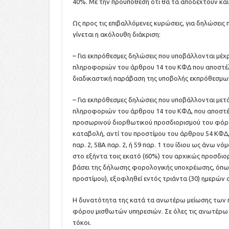
40%. Με την προϋπόθεση ότι θα τα αποδεχτούν και
Ως προς τις επιβαλλόμενες κυρώσεις, για δηλώσεις
γίνεται η ακόλουθη διάκριση:
– Για εκπρόθεσμες δηλώσεις που υποβάλλονται μέχ
πληροφοριών του άρθρου 14 του ΚΦΔ που αποστέλλε
διαδικαστική παράβαση της υποβολής εκπρόθεσμω
– Για εκπρόθεσμες δηλώσεις που υποβάλλονται μετ
πληροφοριών του άρθρου 14 του ΚΦΔ, που αποστέλλ
προσωρινού διορθωτικού προσδιορισμού του φόρου
καταβολή, αντί του προστίμου του άρθρου 54 ΚΦΔ,
παρ. 2, 58Α παρ. 2, ή 59 παρ. 1 του ίδιου ως άνω ν
στο εξήντα τοις εκατό (60%) του αρχικώς προσδιο
βάσει της δήλωσης φορολογικής υποχρέωσης, όπω
προστίμου), εξοφληθεί εντός τριάντα (30) ημερών 
H δυνατότητα της κατά τα ανωτέρω μείωσης των π
φόρου μισθωτών υπηρεσιών. Σε όλες τις ανωτέρω 
τόκοι.