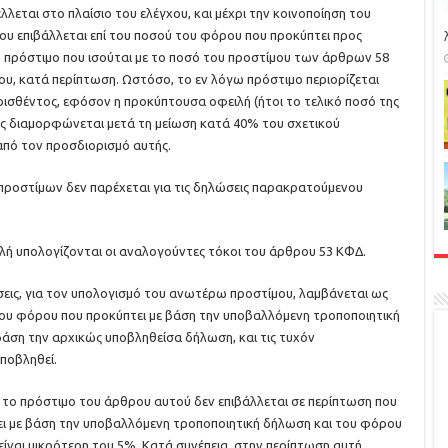
εται στο πλαίσιο του ελέγχου, και μέχρι την κοινοποίηση του
 επιβάλλεται επί του ποσού του φόρου που προκύπτει προς
 πρόστιμο που ισούται με το ποσό του προστίμου των άρθρων 58
όμου, κατά περίπτωση. Ωστόσο, το εν λόγω πρόστιμο περιορίζεται
ρισθέντος, εφόσον η προκύπτουσα οφειλή (ήτοι το τελικό ποσό της
ς διαμορφώνεται μετά τη μείωση κατά 40% του σχετικού
από τον προσδιορισμό αυτής.
ροστίμων δεν παρέχεται για τις δηλώσεις παρακρατούμενου
λή υπολογίζονται οι αναλογούντες τόκοι του άρθρου 53 ΚΦΔ.
σεις, για τον υπολογισμό του ανωτέρω προστίμου, λαμβάνεται ως
ου φόρου που προκύπτει με βάση την υποβαλλόμενη τροποποιητική
βάση την αρχικώς υποβληθείσα δήλωση, και τις τυχόν
ποβληθεί.
Δ, το πρόστιμο του άρθρου αυτού δεν επιβάλλεται σε περίπτωση που
ι με βάση την υποβαλλόμενη τροποποιητική δήλωση και του φόρου
ίναι μικρότερη του 5%. Κατά συνέπεια, στην περίπτωση αυτή,