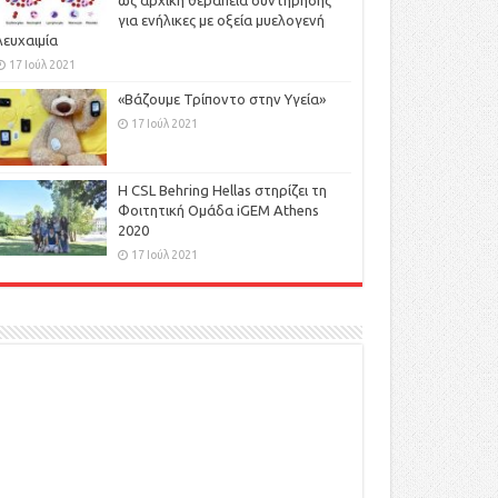
ως αρχική θεραπεία συντήρησης
για ενήλικες με οξεία μυελογενή
λευχαιμία
17 Ιούλ 2021
«Βάζουμε Τρίποντο στην Υγεία»
17 Ιούλ 2021
H CSL Behring Hellas στηρίζει τη
Φοιτητική Ομάδα iGEM Athens
2020
17 Ιούλ 2021