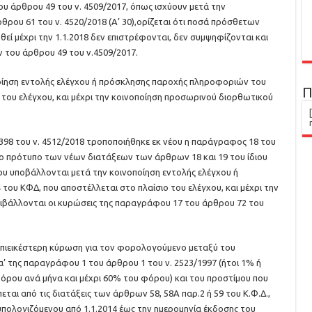
ου άρθρου 49 του ν. 4509/2017, όπως ισχύουν μετά την
ρθρου 61 του ν. 4520/2018 (Α’ 30),ορίζεται ότι ποσά πρόσθετων
ί μέχρι την 1.1.2018 δεν επιστρέφονται, δεν συμψηφίζονται και
του άρθρου 49 του ν.4509/2017.
ποίηση εντολής ελέγχου ή πρόσκλησης παροχής πληροφοριών του
Π
 του ελέγχου, και μέχρι την κοινοποίηση προσωρινού διορθωτικού
 398 του ν. 4512/2018 τροποποιήθηκε εκ νέου η παράγραφος 18 του
στο πρότυπο των νέων διατάξεων των άρθρων 18 και 19 του ίδιου
που υποβάλλονται μετά την κοινοποίηση εντολής ελέγχου ή
υ ΚΦΔ, που αποστέλλεται στο πλαίσιο του ελέγχου, και μέχρι την
βάλλονται οι κυρώσεις της παραγράφου 17 του άρθρου 72 του
η επιεικέστερη κύρωση για τον φορολογούμενο μεταξύ του
 της παραγράφου 1 του άρθρου 1 του ν. 2523/1997 (ήτοι 1% ή
φόρου ανά μήνα και μέχρι 60% του φόρου) και του προστίμου που
ται από τις διατάξεις των άρθρων 58, 58Α παρ.2 ή 59 του Κ.Φ.Δ.,
υπολογιζόμενου από 1.1.2014 έως την ημερομηνία έκδοσης του