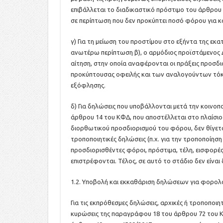
επιβάλλεται το διαδικαστικό πρόστιμο του άρθρου
σε περίπτωση που δεν προκύπτει ποσό φόρου για κα
γ) Για τη μείωση του προστίμου στο εξήντα της εκ
ανωτέρω περίπτωση β), ο αρμόδιος προϊστάμενος Δ
αίτηση, στην οποία αναφέρονται οι πράξεις προσδι
προκύπτουσας οφειλής και των αναλογούντων τόκων
εξόφλησης.
δ) Για δηλώσεις που υποβάλλονται μετά την κοινο
άρθρου 14 του ΚΦΔ, που αποστέλλεται στο πλαίσιο 
διορθωτικού προσδιορισμού του φόρου, δεν θίγετ
τροποποιητικές δηλώσεις (π.χ. για την τροποποίησ
προσδιορισθέντες φόροι, πρόστιμα, τέλη, εισφορές
επιστρέφονται. Τέλος, σε αυτό το στάδιο δεν είνα
1.2. Υποβολή και εκκαθάριση δηλώσεων για φορολογ
Για τις εκπρόθεσμες δηλώσεις, αρχικές ή τροποποιητ
κυρώσεις της παραγράφου 18 του άρθρου 72 του Κ.