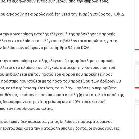
 θα τα εξοφλήσουν εντός 30 ημερών από την επιβολή τους.
 που αφορούν σε φορολογικά έτη μετά την έναρξη ισχύος του Κ.Φ.Δ.
ρι την κοινοποίηση εντολής ελέγχου ή της πρόσκλησης παροχής
ται στο πλαίσιο του ελέγχου επιβάλλονται οι κυρώσεις για τη
ν δηλώσεων, σύμφωνα με το άρθρο 54 του ΚΦΔ.
ά την κοινοποίηση εντολής ελέγχου ή της πρόσκλησης παροχής
εται στο πλαίσιο του ελέγχου, και μέχρι την κοινοποίηση του
 επιβάλλεται επί του ποσού του φόρου που προκύπτει προς
 πρόστιμο που ισούται με το ποσό του προστίμου των άρθρων 58
όμου, κατά περίπτωση. Ωστόσο, το εν λόγω πρόστιμο περιορίζεται
ρισθέντος, εφόσον η προκύπτουσα οφειλή (ήτοι το τελικό ποσό της
ς διαμορφώνεται μετά τη μείωση κατά 40% του σχετικού
από τον προσδιορισμό αυτής.
ροστίμων δεν παρέχεται για τις δηλώσεις παρακρατούμενου
περιπτώσεις κατά την καταβολή υπολογίζονται οι αναλογούντες