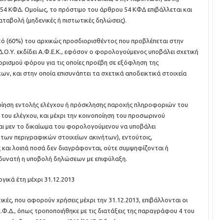
 54 ΚΦΔ. Ομοίως, το πρόστιμο του άρθρου 54 ΚΦΔ επιβάλλεται και
ταβολή (μηδενικές ή πιστωτικές δηλώσεις).
ατό (60%) του αρχικώς προσδιορισθέντος που προβλέπεται στην
.Ο.Υ. εκδίδει Α.Φ.Ε.Κ., εφόσον ο φορολογούμενος υποβάλει σχετική
ορισμού φόρου για τις οποίες προέβη σε εξόφληση της
, και στην οποία επισυνάπτει τα σχετικά αποδεικτικά στοιχεία
ποίηση εντολής ελέγχου ή πρόσκλησης παροχής πληροφοριών του
του ελέγχου, και μέχρι την κοινοποίηση του προσωρινού
αι μεν το δικαίωμα του φορολογούμενου να υποβάλει
η των περιγραφικών στοιχείων ακινήτων), εντούτοις,
 και λοιπά ποσά δεν διαγράφονται, ούτε συμψηφίζονται ή
ι δυνατή η υποβολή δηλώσεων με επιφύλαξη.
ικά έτη μέχρι 31.12.2013
ικές, που αφορούν χρήσεις μέχρι την 31.12.2013, επιβάλλονται οι
Φ.Δ., όπως τροποποιήθηκε με τις διατάξεις της παραγράφου 4 του