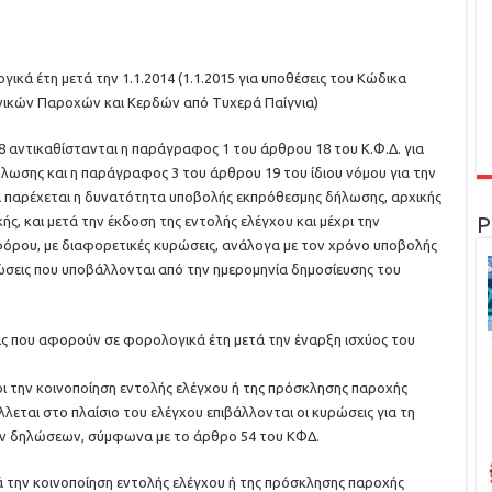
ικά έτη μετά την 1.1.2014 (1.1.2015 για υποθέσεις του Κώδικα
ικών Παροχών και Κερδών από Τυχερά Παίγνια)
18 αντικαθίστανται η παράγραφος 1 του άρθρου 18 του Κ.Φ.Δ. για
ωσης και η παράγραφος 3 του άρθρου 19 του ίδιου νόμου για την
 παρέχεται η δυνατότητα υποβολής εκπρόθεσμης δήλωσης, αρχικής
Ρ
ής, και μετά την έκδοση της εντολής ελέγχου και μέχρι την
όρου, με διαφορετικές κυρώσεις, ανάλογα με τον χρόνο υποβολής
λώσεις που υποβάλλονται από την ημερομηνία δημοσίευσης του
εις που αφορούν σε φορολογικά έτη μετά την έναρξη ισχύος του
ρι την κοινοποίηση εντολής ελέγχου ή της πρόσκλησης παροχής
ται στο πλαίσιο του ελέγχου επιβάλλονται οι κυρώσεις για τη
ν δηλώσεων, σύμφωνα με το άρθρο 54 του ΚΦΔ.
ά την κοινοποίηση εντολής ελέγχου ή της πρόσκλησης παροχής