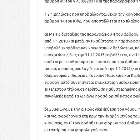
άρθρου 49 του ν.4509/2017 και της παραγράφου 1 τ
1.2.1.Δηλώσεις που υποβάλλονται μέχρι την κοινο
άρθρου 14 του ΚΦΔ, που αποστέλλεται στο πλαίσιο
α) Με τις διατάξεις της παραγράφου 4 του άρθρου 4
από 1.1.2018 και μετά, αντικαθίσταται η παράγραφο
υποβολή εκπρόθεσμων χρεωστικών δηλώσεων, που α
υποχρεώσεις έως την 31.12.2013 επιβάλλεται, αντί
ισούται με το άθροισμα του προστίμου του άρθρου
αυτού, ο οποίος υπολογίζεται από την 1.1.2014 (κα
Κληρονομιών, Δωρεών, Γονικών Παροχών και Κερδώ
εφόσον αυτό συνεπάγεται επιεικέστερη μεταχείρι
εκτελεστού τίτλου,σε περίπτωση καθυστερημένης ε
συνολικής κατά τα ως άνω προσδιορισθείσας οφειλ
β) Σύμφωνα με την αιτιολογική έκθεση του νόμου, 
και για φορολογικά έτη πριν την έναρξη ισχύος το
κυρώσεις, αντί των πρόσθετων φόρων του άρθρου 
μεταχείριση του φορολογούμενου.