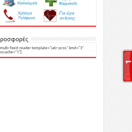
ροσφορές
[multi-feed-reader template="iatr-pros" limit="3"
nocache="1"]