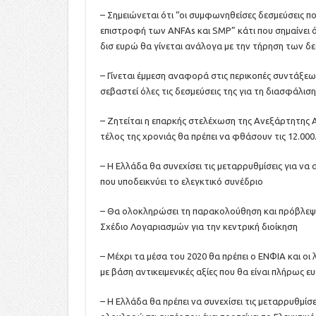
– Σημειώνεται ότι “οι συμφωνηθείσες δεσμεύσεις π
επιστροφή των ANFAs και SMP” κάτι που σημαίνει ό
δισ ευρώ θα γίνεται ανάλογα με την τήρηση των
– Γίνεται έμμεση αναφορά στις περικοπές συντάξε
σεβαστεί όλες τις δεσμεύσεις της για τη διασφάλ
– Ζητείται η επαρκής στελέχωση της Ανεξάρτητης 
τέλος της χρονιάς θα πρέπει να φθάσουν τις 12.000.
– Η Ελλάδα θα συνεχίσει τις μεταρρυθμίσεις για ν
που υποδεικνύει το ελεγκτικό συνέδριο
– Θα ολοκληρώσει τη παρακολούθηση και πρόβλεψη
Σχέδιο Λογαριασμών για την κεντρική διοίκηση
– Μέχρι τα μέσα του 2020 θα πρέπει ο ΕΝΦΙΑ και οι
με βάση αντικειμενικές αξίες που θα είναι πλήρως ε
– Η Ελλάδα θα πρέπει να συνεχίσει τις μεταρρυθμίσ