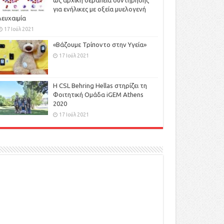
ως αρχική θεραπεία συντήρησης
για ενήλικες με οξεία μυελογενή
λευχαιμία
17 Ιούλ 2021
«Βάζουμε Τρίποντο στην Υγεία»
17 Ιούλ 2021
H CSL Behring Hellas στηρίζει τη
Φοιτητική Ομάδα iGEM Athens
2020
17 Ιούλ 2021