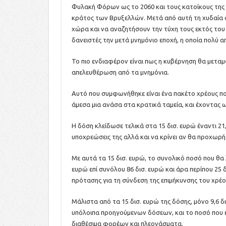
Φυλακή Φόρων ως το 2060 και τους κατοίκους της σ
κράτος των Βρυξελλών. Μετά από αυτή τη χυδαία 
χώρα και να αναζητήσουν την τύχη τους εκτός το
δανειστές την μετά μνημόνιο εποχή, η οποία πολύ α
Το πιο ενδιαφέρον είναι πως η κυβέρνηση θα μεταμ
απελευθέρωση από τα μνημόνια.
Αυτό που συμφωνήθηκε είναι ένα πακέτο χρέους που 
άμεσα μια ανάσα στα κρατικά ταμεία, και έχοντας 
Η δόση κλείδωσε τελικά στα 15 δισ. ευρώ έναντι 21,
υποχρεώσεις της αλλά και να κρίνει αν θα προχωρήσ
Με αυτά τα 15 δισ. ευρώ, το συνολικό ποσό που θα 
ευρώ επί συνόλου 86 δισ. ευρώ και άρα περίπου 25 δ
πρότασης για τη σύνδεση της επιμήκυνσης του χρέου
Μάλιστα από τα 15 δισ. ευρώ της δόσης, μόνο 9,6 δ
υπόλοιπα προηγούμενων δόσεων, και το ποσό που έ
διαθέσιμα φορέων και πλεονάσματα.