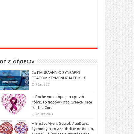
οή ειδήσεων
2ο ΠΑΝΕΛΛΗΝΙΟ ΣΥΝΕΔΡΙΟ
ΕΞΑΤΟΜΙΚΕΥΜΕΝΗΣ ΙΑΤΡΙΚΗΣ
9 Δεκ 2021
H Roche για ακόμα μια χρονιά
«δίνει το παρών» στο Greece Race
for the Cure
12 Οκτ 2021
Η Bristol Myers Squibb λαμβάνει
έγκρισηγια το azacitidine σε δισκία,