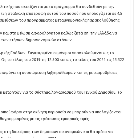
ολιτικής που σχετίζονται με το πρόγραμμα θα συνδεθούν με την
τι η σταδιακή επιστροφή αυτού του ποσού που υπολογίζεται σε 4,5
 δεσμεύσεων του προγράμματος μεταμνημονιακής παρακολούθησης
ων και στη μείωση αφορολόγητου καθώς ζητά απ’ την Ελλάδα να
ιση των ετήσιων δημοσιονομικών στόχων.
Αρχής Εσόδων. Συγκεκριμένα οι μόνιμοι απασχολούμενοι ως το
 Ως το τέλος του 2019 τις 12.500 και ως το τέλος του 2021 τις 13.322
α αποφύγει τη συσσώρευση ληξιπρόθεσμων και τις μεταρρυθμίσεις
 μετρητών για το σύστημα λογαριασμού του Γενικού Δημοσίου, το
 λοιποί φόροι στην ακίνητη περιουσία να μπορούν να υπολογίζονται
υθυγραμμισμένες με τις τρέχουσες εμπορικές τιμές.
εις στη διαχείριση των δημόσιων οικονομικών και θα πρέπει να