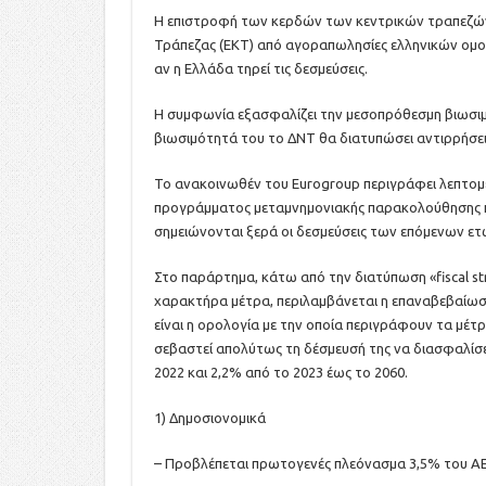
Η επιστροφή των κερδών των κεντρικών τραπεζών
Τράπεζας (ΕΚΤ) από αγοραπωλησίες ελληνικών ομολ
αν η Ελλάδα τηρεί τις δεσμεύσεις.
Η συμφωνία εξασφαλίζει την μεσοπρόθεσμη βιωσιμ
βιωσιμότητά του το ΔΝΤ θα διατυπώσει αντιρρήσει
Το ανακοινωθέν του Eurogroup περιγράφει λεπτομ
προγράμματος μεταμνημονιακής παρακολούθησης κ
σημειώνονται ξερά οι δεσμεύσεις των επόμενων ετ
Στο παράρτημα, κάτω από την διατύπωση «fiscal st
χαρακτήρα μέτρα, περιλαμβάνεται η επαναβεβαίω
είναι η ορολογία με την οποία περιγράφουν τα μέτ
σεβαστεί απολύτως τη δέσμευσή της να διασφαλίσ
2022 και 2,2% από το 2023 έως το 2060.
1) Δημοσιονομικά
– Προβλέπεται πρωτογενές πλεόνασμα 3,5% του ΑΕΠ