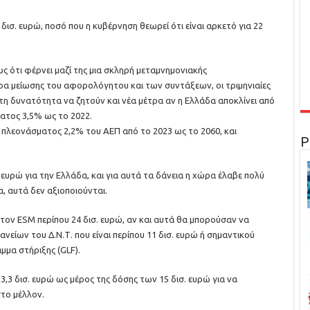
 δισ. ευρώ, ποσό που η κυβέρνηση θεωρεί ότι είναι αρκετό για 22
ως ότι φέρνει μαζί της μια σκληρή μεταμνημονιακής
ρα μείωσης του αφορολόγητου και των συντάξεων, οι τριμηνιαίες
 τη δυνατότητα να ζητούν και νέα μέτρα αν η Ελλάδα αποκλίνει από
ατος 3,5% ως το 2022.
πλεονάσματος 2,2% του ΑΕΠ από το 2023 ως το 2060, και
Ρ
υρώ για την Ελλάδα, και για αυτά τα δάνεια η χώρα έλαβε πολύ
, αυτά δεν αξιοποιούνται.
τον ESM περίπου 24 δισ. ευρώ, αν και αυτά θα μπορούσαν να
είων του Δ.Ν.Τ. που είναι περίπου 11 δισ. ευρώ ή σημαντικού
μμα στήριξης (GLF).
,3 δισ. ευρώ ως μέρος της δόσης των 15 δισ. ευρώ για να
το μέλλον.