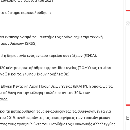
ό Συνέδριο ως τα μέσα του 2021
εί το σύστημα παρακολούθησης
 για εκσυγχρονισμό του συστήματος πρόνοιας με την τεχνική
ταρρυθμίσεων (SRSS)
εί η δημιουργία ενός ενιαίου ταμείου συντάξεων (ΕΦΚΑ).
 120 κέντρα πρωτοβάθμιας φροντίδας υγείας (ΤΟΜΥ) ως τα μέσα
ανοίξει και τα 240 που έχουν προβλεφθεί.
 η Εθνική Κεντρική Αρχή Προμηθειών Υγείας (ΕΚΑΠΥ), η οποία ως τα
αι υπεύθυνη για την κάλυψη τουλάχιστον του 30% των
2022.
 και τη μεταρρύθμιση τους εφαρμόζοντας τα συμφωνηθέντα για
Ε
 του 2019, αναθεωρώντας τις επιχορηγήσεις των τοπικών μέσων
τας τους τρεις πυλώνες του Εισοδήματος Κοινωνικής Αλληλεγγύης