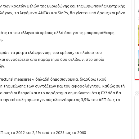
 των κρατών μελών της Ευρωζώνης και της Ευρωπαΐκής Κεντρικής
όγων, τα λεγόμενα ANFAs και SMPs, θα γίνεται υπό όρους και μόνο
ότητα του ελληνικού χρέους αλλά όσο για τη μακροπρόθεσμη
ς.
ερώς τα μέτρα ελάφρυνσης του χρέους, το πλαίσιο του
αι συνοδεύεται από παράρτημα δύο σελίδων, στο οποίο
ών.
ructural measures», δηλαδή δημοσιονομικά, διαρθρωτικού
ση της μείωσης των συντάξεων και του αφορολόγητου, καθώς αυτή
ρα αυτά οι θεσμοί και στο παράρτημα σημειώνεται ότι η Ελλάδα θα
ει την επίτευξη πρωτογενούς πλεονάσματος 3,5% του ΑΕΠ έως το
 ως το 2022 και 2,2% από το 2023 ως το 2060