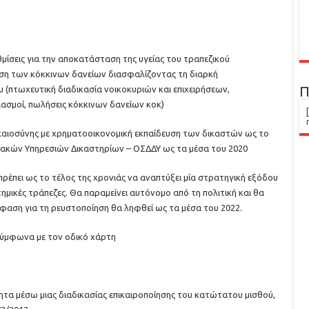
θμίσεις για την αποκατάσταση της υγείας του τραπεζικού
ιση των κόκκινων δανείων διασφαλίζοντας τη διαρκή
Π
 (πτωχευτική διαδικασία νοικοκυριών και επιχειρήσεων,
ιασμοί, πωλήσεις κόκκινων δανείων κοκ)
δικαιοσύνης με χρηματοοικονομική εκπαίδευση των δικαστών ως το
ιακών Υπηρεσιών Δικαστηρίων – ΟΣΔΔΥ ως τα μέσα του 2020
ρέπει ως το τέλος της χρονιάς να αναπτύξει μία στρατηγική εξόδου
ημικές τράπεζες. Θα παραμείνει αυτόνομο από τη πολιτική και θα
πόφαση για τη ρευστοποίηση θα ληφθεί ως τα μέσα του 2022.
 σύμφωνα με τον οδικό χάρτη
τα μέσω μιας διαδικασίας επικαιροποίησης του κατώτατου μισθού,