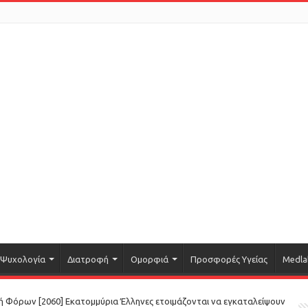
Ψυχολογία
Διατροφή
Ομορφιά
Προσφορές Υγείας
Medla
 Φόρων [2060] Εκατομμύρια Έλληνες ετοιμάζονται να εγκαταλείψουν