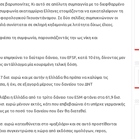
ε βαρυποινίτες. Κι αυτό σε απόλυτη συμπαιγνία με το διεφθαρμένο
συμφωνία εκατομμύρια Ελληνες ετοιμάζονται να εγκαταλείψουν τη
υ φορολογικού Γκουαντάναμου. Σε δύο σελίδες συμπυκνώνουν οι
πλά συνίσταται σε σκληρή κηδεμονία με λιτότητα δίχως έλεος.
φιέσει τη συμφωνία, παρουσιάζοντάς την ως νίκη και
επιμηκύνει το δεύτερο δάνειο, του EFSF, κατά 10 έτη, δίνοντας μεν
ως αντάλλαγμα μία κουρεμένη τελική δόση.
7 δισ. ευρώ και με αυτήν η Ελλάδα θα πρέπει να καλύψει τις
ει, ή όχι, σε εξαγορά μέρους του δανείου του ΔΝΤ
λάβει η Ελλάδα από το τρίτo δάνειο του ESM φτάνει στα 61,9 δισ.
ισ. ευρώ μένουν εκτός, κάτι που επιβεβαιώνει ότι υπήρχε γερμανικής
ς με το ποσό του δανείου που δεν θα διατεθεί.
ισ. ευρώ κατευθύνεται στο «μαξιλάρι» και σε αυτό προστίθενται
χει συγκεντρώσει η χώρα από εκδόσεις ομολόγων, repos,