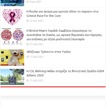
9 Δεκ 2021
H Roche για ακόμα μια χρονιά «δίνει το παρών» στο
Greece Race for the Cure
12 Οκτ 2021
Η Bristol Myers Squibb λαμβάνει έγκρισηγια το
azacitidine σε δισκία, ως αρχική θεραπεία συντήρησης
για ενήλικες με οξεία μυελογενή λευχαιμία
17 Ιούλ 2021
«Βάζουμε Τρίποντο στην Υγεία»
17 Ιούλ 2021
H CSL Behring Hellas στηρίζει τη Φοιτητική Ομάδα iGEM
Athens 2020
17 Ιούλ 2021