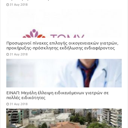
31 Αυγ 2018
Προσωρινοί πίνακες επιλογής οικογενειακών γιατρών,
προκήρυξης-πρόσκλησης εκδήλωσης ενδιαφέροντος
για τη στελέχωση των Τοπικών Μονάδων Υγείας
31 Αυγ 2018
(ΤΟΜΥ)
ΕΙΝΑΠ: Μεγάλη έλλειψη ειδικευόμενων γιατρών σε
πολλές ειδικότητες
31 Αυγ 2018