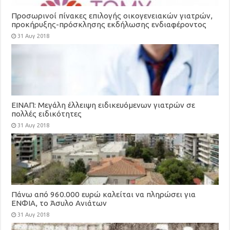
Προσωρινοί πίνακες επιλογής οικογενειακών γιατρών,
προκήρυξης-πρόσκλησης εκδήλωσης ενδιαφέροντος
για τη στελέχωση των Τοπικών Μονάδων Υγείας
31 Αυγ 2018
(ΤΟΜΥ)
ΕΙΝΑΠ: Μεγάλη έλλειψη ειδικευόμενων γιατρών σε
πολλές ειδικότητες
31 Αυγ 2018
Πάνω από 960.000 ευρώ καλείται να πληρώσει για
ΕΝΦΙΑ, το Άσυλο Ανιάτων
31 Αυγ 2018