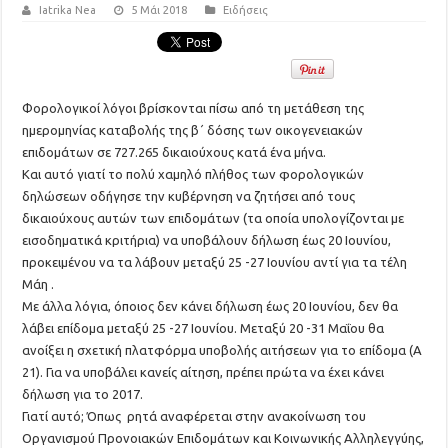
Iatrika Nea
5 Μάι 2018
Ειδήσεις
Φορολογικοί λόγοι βρίσκονται πίσω από τη μετάθεση της
ημερομηνίας καταβολής της β΄ δόσης των οικογενειακών
επιδομάτων σε 727.265 δικαιούχους κατά ένα μήνα.
Και αυτό γιατί το πολύ χαμηλό πλήθος των φορολογικών
δηλώσεων οδήγησε την κυβέρνηση να ζητήσει από τους
δικαιούχους αυτών των επιδομάτων (τα οποία υπολογίζονται με
εισοδηματικά κριτήρια) να υποβάλουν δήλωση έως 20 Ιουνίου,
προκειμένου να τα λάβουν μεταξύ 25 -27 Ιουνίου αντί για τα τέλη
Μάη .
Με άλλα λόγια, όποιος δεν κάνει δήλωση έως 20 Ιουνίου, δεν θα
λάβει επίδομα μεταξύ 25 -27 Ιουνίου. Μεταξύ 20 -31 Μαΐου θα
ανοίξει η σχετική πλατφόρμα υποβολής αιτήσεων για το επίδομα (Α
21). Για να υποβάλει κανείς αίτηση, πρέπει πρώτα να έχει κάνει
δήλωση για το 2017.
Γιατί αυτό; Όπως ρητά αναφέρεται στην ανακοίνωση του
Οργανισμού Προνοιακών Επιδομάτων και Κοινωνικής Αλληλεγγύης,