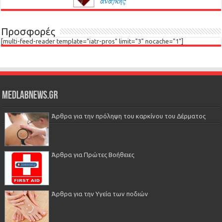
Προσφορές
[multi-feed-reader template="iatr-pros" limit="3" nocache="1"]
Medlabnews.gr
Άρθρα για την πρόληψη του καρκίνου του Δέρματος
Άρθρα για Πρώτες Βοήθειες
Άρθρα για την Υγεία των ποδιών