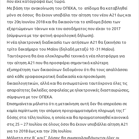
που είχε καταγραφεί έως τώρα.
Με βάση την ανακοίνωση του ΟΠΕΚΑ, το επίδομα θα καταβληθεί
μόνο σε όσους θα έχουν υποβάλει την αίτηση του νέου Α21 έως και
την 20η Ιουνίου 2018 και θα δικαιούνται το επίδομα βάσει των
εξαρτώμενων τέκνων και του εισοδήματος που είχαν το 2017
(σύμφωνα με την φετινή φορολογική δήλωση).
Η νέα ηλεκτρονική διαδικασία των αιτήσεων Α21 θα ξεκινήσει το
τρίτο δεκαήμερο του Μαΐου (δηλαδή μεταξύ 10 -31 Μαΐου).
Ταυτόχρονα θα έχει ολοκληρωθεί τεχνικά η νέα πλατφόρμα για
την αίτηση Α21 που θα προσφέρει σημαντικά καλύτερη
εξυπηρέτηση των δικαιούχων δεδομένου ότι θα τους απαλλάσσει
από κάθε γραφειοκρατική διαδικασία και προσκόμιση
δικαιολογητικών, αλλά και θα ενσωματώνει ταυτόχρονα όλες τις
απαραίτητες δικλείδες ασφαλείας με ηλεκτρονικές διασταυρώσεις,
σύμφωνα με τον ΟΠΕΚΑ.
Επισημαίνεται μάλιστα ότι η μετακίνηση αυτή δεν θα επηρεάσει σε
καμία περίπτωση την επόμενη προγραμματισμένη πληρωμή της Γ΄
δόσης στα τέλη Ιουλίου, η οποία και θα πραγματοποιηθεί κανονικά
στις 25 – 27 Ιουλίου σε όλους όσοι θα έχουν υποβάλλει αίτηση Α21
για το 2018 έως και την 20η Ιουλίου.
Μάλιστα στις Β΄ και Γ΄ δόσεις θα συμπεριλαμβάνονται όλες οι