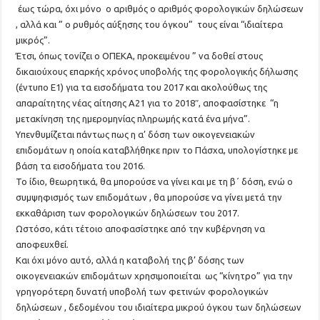
έως τώρα, όχι μόνο ο αριθμός ο αριθμός φορολογικών δηλώσεων
, αλλά και ” ο ρυθμός αύξησης του όγκου” τους είναι “ιδιαίτερα
μικρός”.
Έτσι, όπως τονίζει ο ΟΠΕΚΑ, προκειμένου ” να δοθεί στους
δικαιούχους επαρκής χρόνος υποβολής της φορολογικής δήλωσης
(έντυπο Ε1) για τα εισοδήματα του 2017 και ακολούθως της
απαραίτητης νέας αίτησης Α21 για το 2018″, αποφασίστηκε “η
μετακίνηση της ημερομηνίας πληρωμής κατά ένα μήνα”.
Υπενθυμίζεται πάντως πως η α’ δόση των οικογενειακών
επιδομάτων η οποία καταβλήθηκε πριν το Πάσχα, υπολογίστηκε με
βάση τα εισοδήματα του 2016.
Το ίδιο, θεωρητικά, θα μπορούσε να γίνει και με τη β΄ δόση, ενώ ο
συμψηφισμός των επιδομάτων , θα μπορούσε να γίνει μετά την
εκκαθάριση των φορολογικών δηλώσεων του 2017.
Ωστόσο, κάτι τέτοιο αποφασίστηκε από την κυβέρνηση να
αποφευχθεί.
Και όχι μόνο αυτό, αλλά η καταβολή της β’ δόσης των
οικογενειακών επιδομάτων χρησιμοποιείται ως “κίνητρο” για την
γρηγορότερη δυνατή υποβολή των φετινών φορολογικών
δηλώσεων , δεδομένου του ιδιαίτερα μικρού όγκου των δηλώσεων