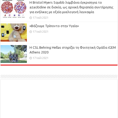
Η Bristol Myers Squibb λαμβάνει έγκρισηγια το
azacitidine σε δισκία, ως αρχική θεραπεία συντήρησης
για ενήλικες με οξεία μυελογενή λευχαιμία
17 Ιούλ 2021
«Βάζουμε Τρίποντο στην Υγεία»
17 Ιούλ 2021
H CSL Behring Hellas στηρίζει τη Φοιτητική Ομάδα iGEM
Athens 2020
17 Ιούλ 2021