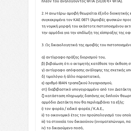
πλέον του αναλογούντος ΦΠΑ (50,00 €+ ΦΠΑ).
2. Η ανωτέρω αμοιβή θεωρείται έξοδο διοικητικής 
συγκεκριμένα τον ΚΑΕ 0871 (Αμοιβές φυσικών προ
τη νομική μορφή του εκάστοτε πιστοποιημένου εκτ
την αρμόδια για την επιδίωξη της είσπραξης της οφ
3. Ως δικαιολογητικά της αμοιβής του πιστοποιημέ
α) αντίγραφο πράξης διορισμού του,
β) βεβαίωση ότι ο εκτιμητής κατέθεσε την έκθεση 
γ) αντίγραφο απόφασης ανάληψης της σχετικής υ
δ) τιμολόγιο ή άλλο παραστατικό,
ε) αριθμό ΙΒΑΝ τραπεζικού λογαριασμού,
στ) διαβιβαστικό υπογεγραμμένο από τον Διατάκτη
ζ) κατάσταση πληρωμής δαπάνης εις διπλούν θεωρ
αρμόδιο Διατάκτη που θα περιλαμβάνει τα εξής:
i) τον φορέα / ειδικό φορέα / Κ.Α.Ε.,
ii) το οικονομικό έτος τον προϋπολογισμό του οποί
iii) τα στοιχεία του δικαιούχου (ονοματεπώνυμο, π
iv) το δικαιούμενο ποσό,