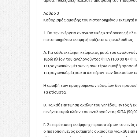
αριθμ. 19928/292/10.5.2013 απόφαση του Υπουργού
Άρθρο 3
Καθορισμός αμοιβής του πιστοποιημένου εκτιμητή 
1. Για την ενέργεια αναγκαστικής κατάσχεσης ή πλ
πιστοποιημένου εκτιμητή ορίζεται ως ακολούθως:
Α. Για κάθε εκτίμηση κτίσματος μετά του αναλογού
ευρώ πλέον του αναλογούντος ΦΠΑ (100,00 €+ ΦΠΑ)
τετραγωνικών μέτρων η ανωτέρω αμοιβή προσαυξάν
τετραγωνικά μέτρα και όχι πέραν των διακοσίων 
Η αμοιβή των προηγούμενων εδαφίων δεν προσαυξάν
τα κτίσματα.
Β. Για κάθε εκτίμηση ακάλυπτου γηπέδου, εντός ή ε
πενήντα ευρώ πλέον του αναλογούντος ΦΠΑ (50,00
Γ. Σε περίπτωση εκτίμησης περισσοτέρων του ενός α
ο πιστοποιημένος εκτιμητής δικαιούται για κάθε επ