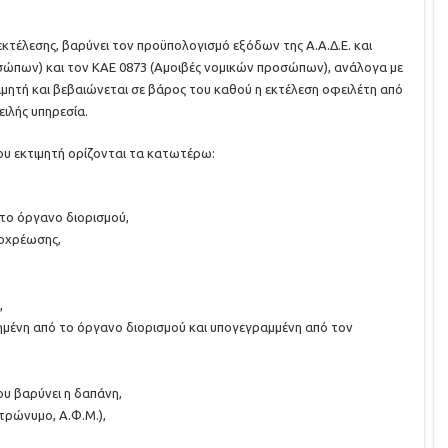
εκτέλεσης, βαρύνει τον προϋπολογισμό εξόδων της Α.Α.Δ.Ε. και
σώπων) και τον ΚΑΕ 0873 (Αμοιβές νομικών προσώπων), ανάλογα με
ιμητή και βεβαιώνεται σε βάρος του καθού η εκτέλεση οφειλέτη από
ειλής υπηρεσία.
νου εκτιμητή ορίζονται τα κατωτέρω:
στο όργανο διορισμού,
ποχρέωσης,
,
ημένη από το όργανο διορισμού και υπογεγραμμένη από τον
ου βαρύνει η δαπάνη,
ατρώνυμο, Α.Φ.Μ.),