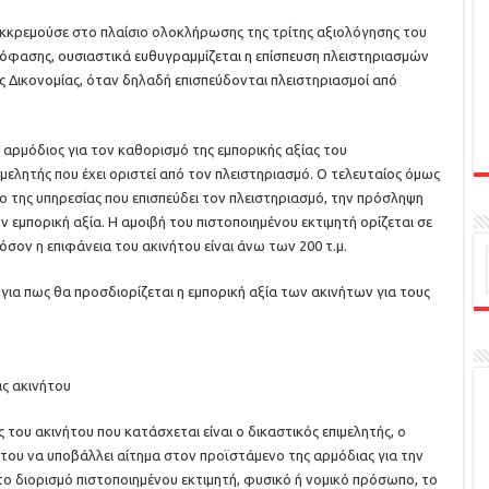
εκκρεμούσε στο πλαίσιο ολοκλήρωσης της τρίτης αξιολόγησης του
όφασης, ουσιαστικά ευθυγραμμίζεται η επίσπευση πλειστηριασμών
ής Δικονομίας, όταν δηλαδή επισπεύδονται πλειστηριασμοί από
αρμόδιος για τον καθορισμό της εμπορικής αξίας του
ιμελητής που έχει οριστεί από τον πλειστηριασμό. Ο τελευταίος όμως
ο της υπηρεσίας που επισπεύδει τον πλειστηριασμό, την πρόσληψη
ν εμπορική αξία. Η αμοιβή του πιστοποιημένου εκτιμητή ορίζεται σε
σον η επιφάνεια του ακινήτου είναι άνω των 200 τ.μ.
ια πως θα προσδιορίζεται η εμπορική αξία των ακινήτων για τους
ς ακινήτου
 του ακινήτου που κατάσχεται είναι ο δικαστικός επιμελητής, ο
η του να υποβάλλει αίτημα στον προϊστάμενο της αρμόδιας για την
 το διορισμό πιστοποιημένου εκτιμητή, φυσικό ή νομικό πρόσωπο, το