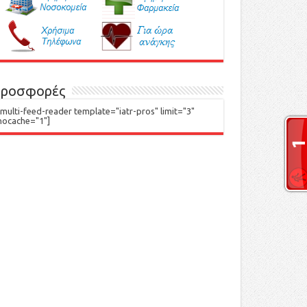
ροσφορές
[multi-feed-reader template="iatr-pros" limit="3"
nocache="1"]