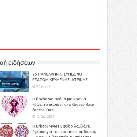
οή ειδήσεων
2ο ΠΑΝΕΛΛΗΝΙΟ ΣΥΝΕΔΡΙΟ
ΕΞΑΤΟΜΙΚΕΥΜΕΝΗΣ ΙΑΤΡΙΚΗΣ
9 Δεκ 2021
H Roche για ακόμα μια χρονιά
«δίνει το παρών» στο Greece Race
for the Cure
12 Οκτ 2021
Η Bristol Myers Squibb λαμβάνει
έγκρισηγια το azacitidine σε δισκία,