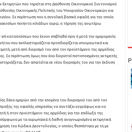
 Εκτιμητών που τηρείται στη Διεύθυνση Οικονομικού Συντονισμού
ύθυνσης Οικονομικής Πολιτικής του Υπουργείου Οικονομικών και
ργείου. Σε περίπτωση που η συνολική βασική οφειλή για την οποία
διακοσίων πενήντα χιλιάδων ευρώ, η τήρηση της ανωτέρω
επί κατασχέσεων που έχουν επιβληθεί πριν ή μετά την ημερομηνία
ινήτου που εκπλειστηριάζεται προσδιορίζεται υποχρεωτικά και
ιμητή, μετά από διορισμό του από τον προϊστάμενο της αρμόδιας
ίας. Σε περίπτωση όμως που έχει διοριστεί πιστοποιημένος εκτιμητής
Ρ
στηριάζεται, δεν απαιτείται εκ νέου διορισμός του για την έκδοση
μίας δέκα ημερών από την επομένη του διορισμού του από τον
σπραξης της οφειλής υπηρεσίας να συντάξει εγγράφως και να
ητή ή στον προϊστάμενο της αρμόδιας για την επιδίωξη της
, σύμφωνα με τα ευρωπαϊκά ή διεθνή αναγνωρισμένα εκτιμητικά
ρηση του Κώδικα Δεοντολογίας, ο οποίος θεσπίστηκε με τη με