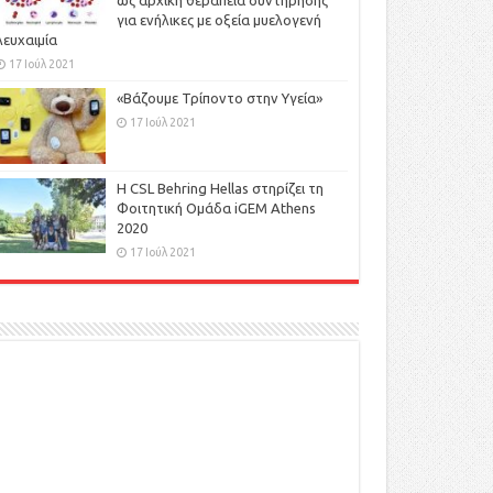
ως αρχική θεραπεία συντήρησης
για ενήλικες με οξεία μυελογενή
λευχαιμία
17 Ιούλ 2021
«Βάζουμε Τρίποντο στην Υγεία»
17 Ιούλ 2021
H CSL Behring Hellas στηρίζει τη
Φοιτητική Ομάδα iGEM Athens
2020
17 Ιούλ 2021