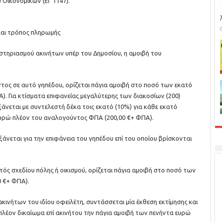
 Οικονομικών (ΕΓ 1147).
και τρόπος πληρωμής
ειστηριασμού ακινήτων υπέρ του Δημοσίου, η αμοιβή του
ντος σε αυτό γηπέδου, ορίζεται πάγια αμοιβή στο ποσό των εκατό
. Για κτίσματα επιφανείας μεγαλύτερης των διακοσίων (200)
εται με συντελεστή δέκα τοις εκατό (10%) για κάθε εκατό
ευρώ πλέον του αναλογούντος ΦΠΑ (200,00 €+ ΦΠΑ).
εται για την επιφάνεια του γηπέδου επί του οποίου βρίσκονται
κτός σχεδίου πόλης ή οικισμού, ορίζεται πάγια αμοιβή στο ποσό των
 €+ ΦΠΑ).
κινήτων του ιδίου οφειλέτη, συντάσσεται μία έκθεση εκτίμησης και
ί πλέον δικαίωμα επί ακινήτου την πάγια αμοιβή των πενήντα ευρώ