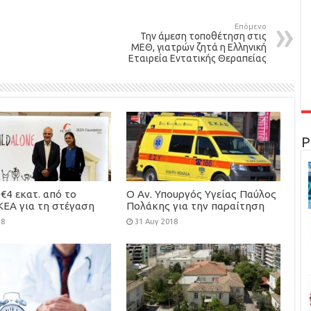
Επόμενο
Την άμεση τοποθέτηση στις
ΜΕΘ, γιατρών ζητά η Ελληνική
Εταιρεία Εντατικής Θεραπείας
Ρ
€4 εκατ. από το
Ο Αν. Υπουργός Υγείας Παύλος
ΚΕΑ για τη στέγαση
Πολάκης για την παραίτηση
φροντίδα 100
του Κ. Καρακατσιανόπουλου
18
31 Αυγ 2018
υτων παιδιών