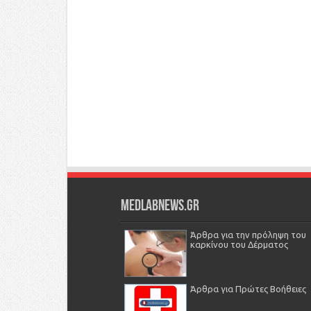
Medlabnews.gr
Άρθρα για την πρόληψη του
καρκίνου του Δέρματος
Άρθρα για Πρώτες Βοήθειες