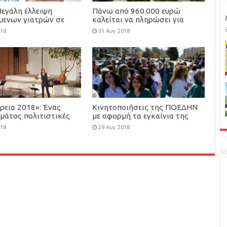
Μεγάλη έλλειψη
Πάνω από 960.000 ευρώ
όμενων γιατρών σε
καλείται να πληρώσει για
ιδικότητες
ΕΝΦΙΑ, το Άσυλο Ανιάτων
018
31 Αυγ 2018
ρεια 2018»: Ένας
Κινητοποιήσεις της ΠΟΕΔΗΝ
μάτος πολιτιστικές
με αφορμή τα εγκαίνια της
εις από τον Δήμο
ΔΕΘ
018
29 Αυγ 2018
ς