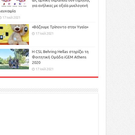
ως αρχική θεραπεία συντήρησης
για ενήλικες με οξεία μυελογενή
λευχαιμία
17 Ιούλ 2021
«Βάζουμε Τρίποντο στην Υγεία»
17 Ιούλ 2021
H CSL Behring Hellas στηρίζει τη
Φοιτητική Ομάδα iGEM Athens
2020
17 Ιούλ 2021