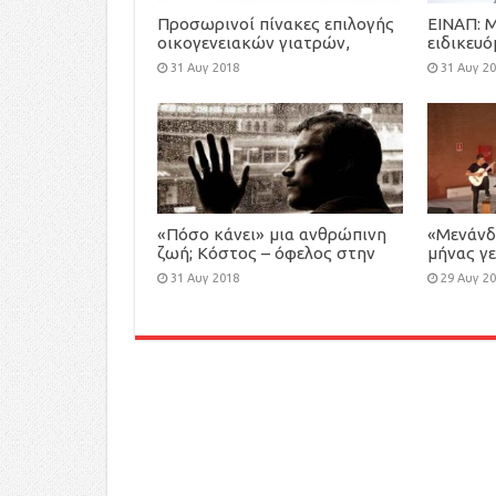
Προσωρινοί πίνακες επιλογής
ΕΙΝΑΠ: 
οικογενειακών γιατρών,
ειδικευ
προκήρυξης-πρόσκλησης
πολλές ε
31 Αυγ 2018
31 Αυγ 2
εκδήλωσης ενδιαφέροντος για
τη στελέχωση των Τοπικών
Μονάδων Υγείας (ΤΟΜΥ)
«Πόσο κάνει» μια ανθρώπινη
«Μενάνδ
ζωή; Κόστος – όφελος στην
μήνας γε
ιατρική περίθαλψη
εκδηλώσ
31 Αυγ 2018
29 Αυγ 2
Κηφισιά