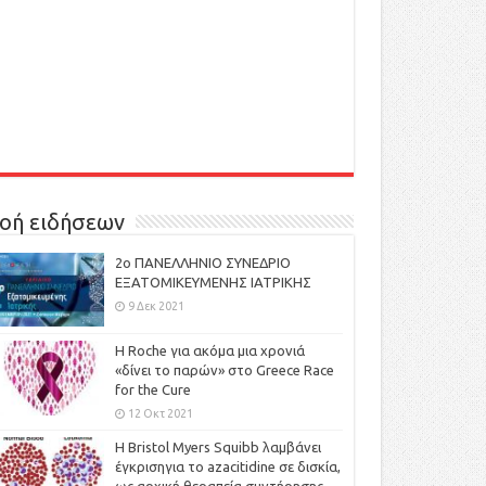
οή ειδήσεων
2ο ΠΑΝΕΛΛΗΝΙΟ ΣΥΝΕΔΡΙΟ
ΕΞΑΤΟΜΙΚΕΥΜΕΝΗΣ ΙΑΤΡΙΚΗΣ
9 Δεκ 2021
H Roche για ακόμα μια χρονιά
«δίνει το παρών» στο Greece Race
for the Cure
12 Οκτ 2021
Η Bristol Myers Squibb λαμβάνει
έγκρισηγια το azacitidine σε δισκία,