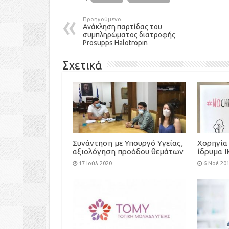
Προηγούμενο
Ανάκληση παρτίδας του
συμπληρώματος διατροφής
Prosupps Halotropin
Σχετικά
Συνάντηση με Υπουργό Υγείας,
Χορηγία 
αξιολόγηση προόδου θεμάτων
ίδρυμα Ι
Κυστικής Ίνωσης
και την 
17 Ιούλ 2020
6 Νοέ 20
ασυνόδε