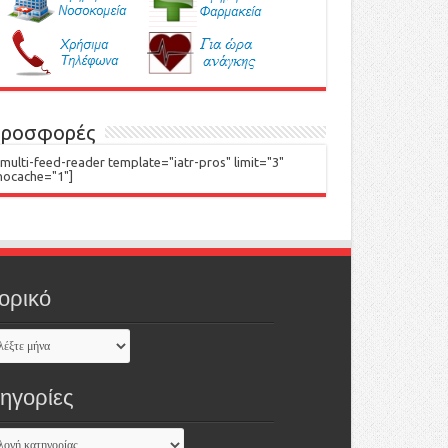
ροσφορές
[multi-feed-reader template="iatr-pros" limit="3"
nocache="1"]
ορικό
τηγορίες