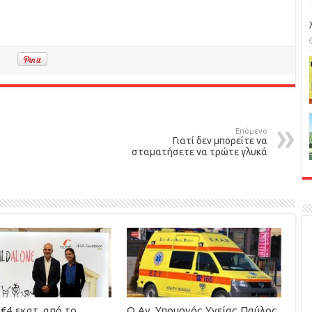
Επόμενο
Γιατί δεν μπορείτε να
σταματήσετε να τρώτε γλυκά
€4 εκατ. από το
Ο Αν. Υπουργός Υγείας Παύλος