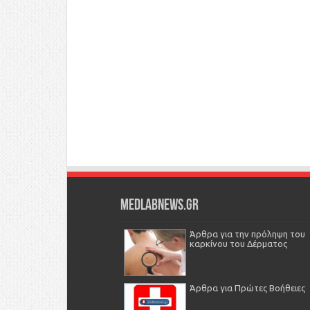
Medlabnews.gr
Άρθρα για την πρόληψη του
καρκίνου του Δέρματος
Άρθρα για Πρώτες Βοήθειες