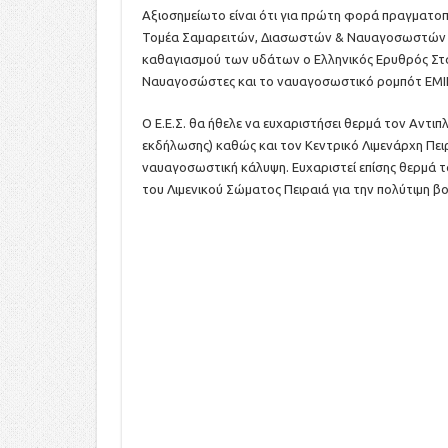
Αξιοσημείωτο είναι ότι για πρώτη φορά πραγματο
Τομέα Σαμαρειτών, Διασωστών & Ναυαγοσωστών Ε.Ε
καθαγιασμού των υδάτων ο Ελληνικός Ερυθρός Στα
Ναυαγοσώστες και το ναυαγοσωστικό ρομπότ EMIL
Ο Ε.Ε.Σ. θα ήθελε να ευχαριστήσει θερμά τον Αντι
εκδήλωσης) καθώς και τον Κεντρικό Λιμενάρχη Πει
ναυαγοσωστική κάλυψη. Ευχαριστεί επίσης θερμά 
του Λιμενικού Σώματος Πειραιά για την πολύτιμη βο