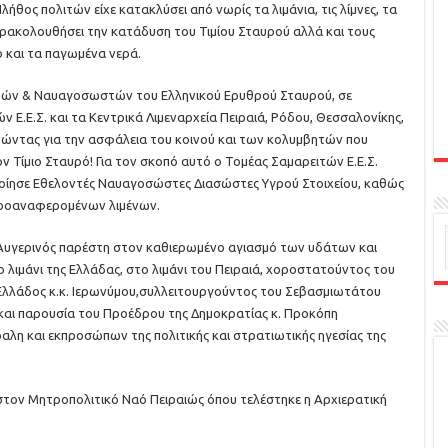
ήθος πολιτών είχε κατακλύσει από νωρίς τα λιμάνια, τις λίμνες, τα
παρακολουθήσει την κατάδυση του Τιμίου Σταυρού αλλά και τους
 και τα παγωμένα νερά.
στών & Ναυαγοσωστών του Ελληνικού Ερυθρού Σταυρού, σε
.Ε.Σ. και τα Κεντρικά Λιμεναρχεία Πειραιά, Ρόδου, Θεσσαλονίκης,
νώντας για την ασφάλεια του κοινού και των κολυμβητών που
 Τίμιο Σταυρό! Για τον σκοπό αυτό ο Τομέας Σαμαρειτών Ε.Ε.Σ.
ποίησε Εθελοντές Ναυαγοσώστες Διασώστες Υγρού Στοιχείου, καθώς
 προαναφερομένων λιμένων.
Αυγερινός παρέστη στον καθιερωμένο αγιασμό των υδάτων και
λιμάνι της Ελλάδας, στο λιμάνι του Πειραιά, χοροστατούντος του
λλάδος κ.κ. Ιερωνύμου,συλλειτουργούντος του Σεβασμιωτάτου
και παρουσία του Προέδρου της Δημοκρατίας κ. Προκόπη
αλη και εκπροσώπων της πολιτικής και στρατιωτικής ηγεσίας της
στον Μητροπολιτικό Ναό Πειραιώς όπου τελέστηκε η Αρχιερατική