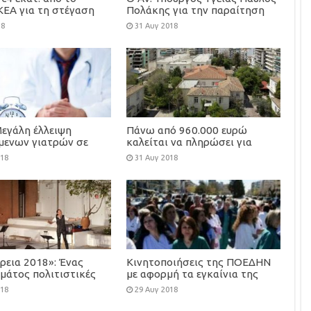
ΚΕΑ για τη στέγαση
Πολάκης για την παραίτηση
φροντίδα 100
του Κ. Καρακατσιανόπουλου
18
31 Αυγ 2018
υτων παιδιών
Μεγάλη έλλειψη
Πάνω από 960.000 ευρώ
όμενων γιατρών σε
καλείται να πληρώσει για
ιδικότητες
ΕΝΦΙΑ, το Άσυλο Ανιάτων
018
31 Αυγ 2018
ρεια 2018»: Ένας
Κινητοποιήσεις της ΠΟΕΔΗΝ
μάτος πολιτιστικές
με αφορμή τα εγκαίνια της
εις από τον Δήμο
ΔΕΘ
018
29 Αυγ 2018
ς