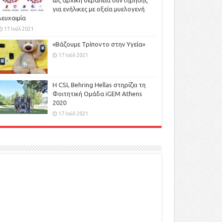
ως αρχική θεραπεία συντήρησης
για ενήλικες με οξεία μυελογενή
λευχαιμία
17 Ιούλ 2021
«Βάζουμε Τρίποντο στην Υγεία»
17 Ιούλ 2021
H CSL Behring Hellas στηρίζει τη
Φοιτητική Ομάδα iGEM Athens
2020
17 Ιούλ 2021