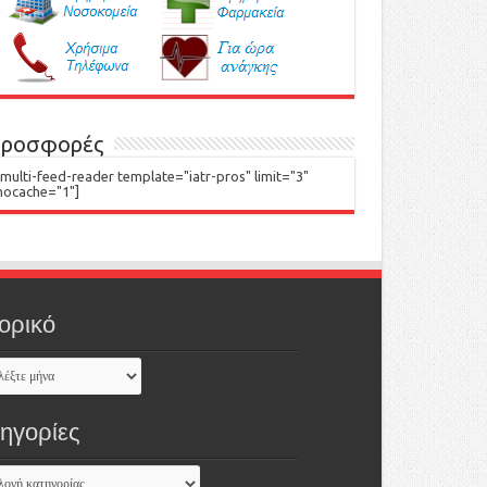
ροσφορές
[multi-feed-reader template="iatr-pros" limit="3"
nocache="1"]
ορικό
τηγορίες