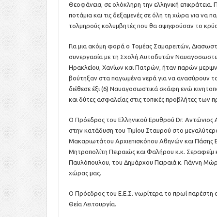
Θεοφάνεια, σε ολόκληρη την ελληνική επικράτεια. Πλ
ποτάμια και τις δεξαμενές σε όλη τη χώρα για να 
τολμηρούς κολυμβητές που θα αψηφούσαν το κρύο
Για μια ακόμη φορά ο Τομέας Σαμαρειτών, Διασω
συνεργασία με τη Σχολή Αυτοδυτών Ναυαγοσωστών Ε
Ηρακλείου, Χανίων και Πατρών, ήταν παρών μεριμ
βούτηξαν στα παγωμένα νερά για να ανασύρουν τον
διέθεσε έξι (6) Ναυαγοσωστικά σκάφη ενώ κινητο
και δύτες ασφαλείας στις τοπικές προβλήτες των
Ο Πρόεδρος του Ελληνικού Ερυθρού Dr. Αντώνιος 
στην κατάδυση του Τιμίου Σταυρού στο μεγαλύτερο 
Μακαριωτάτου Αρχιεπισκόπου Αθηνών και Πάσης Ε
Μητροπολίτη Πειραιώς και Φαλήρου κ.κ. Σεραφείμ 
Παυλόπουλου, του Δημάρχου Πειραιά κ. Γιάννη Μώρ
χώρας μας.
Ο Πρόεδρος του Ε.Ε.Σ. νωρίτερα το πρωί παρέστη 
Θεία Λειτουργία.