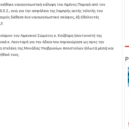
ποιήθηκε ναυαγοσωστική κάλυψη του Λιμένος Πειραιά από τον
.Σ., ενώ για την ασφάλεια της λαμπρής αυτής τελετής του
υρός διέθεσε ένα ναυαγοσωστικό σκάφος, έξι Εθελοντές
Y.
πλοίαρχο του Λιμενικού Σώματος κ. Κούβαρη (συντονιστή της
ραιά κ. Λεονταρά για την άδεια που παραχώρησε ως προς την
τα στελέχη της Μονάδας Υποβρυχίων Αποστολών (πλωτά μέσα) και
ήθειά τους.
Ρ