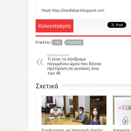
Πηγή:
http://medlabgr.blogspot.com
Κοινοποίηση
Ετικέτες
ΕΕΣ
ΕΙΔΉΣΕΙΣ
Προηγούμενο
Τι είναι το σύνδρομο
παγωμένου ώμου που δείχνει
προτίμηση σε γυναίκες άνω
των 40
Σχετικά
Συνάντηση με Υπουργό Υγείας,
Χορηγία 