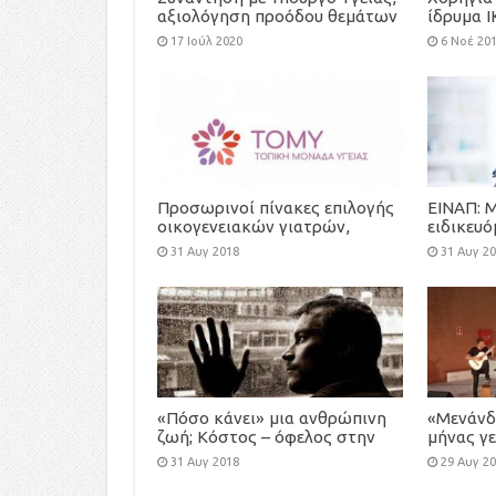
αξιολόγηση προόδου θεμάτων
ίδρυμα Ι
Κυστικής Ίνωσης
και την 
17 Ιούλ 2020
6 Νοέ 20
ασυνόδε
Προσωρινοί πίνακες επιλογής
ΕΙΝΑΠ: 
οικογενειακών γιατρών,
ειδικευ
προκήρυξης-πρόσκλησης
πολλές ε
31 Αυγ 2018
31 Αυγ 2
εκδήλωσης ενδιαφέροντος για
τη στελέχωση των Τοπικών
Μονάδων Υγείας (ΤΟΜΥ)
«Πόσο κάνει» μια ανθρώπινη
«Μενάνδ
ζωή; Κόστος – όφελος στην
μήνας γε
ιατρική περίθαλψη
εκδηλώσ
31 Αυγ 2018
29 Αυγ 2
Κηφισιά