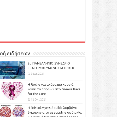
οή ειδήσεων
2ο ΠΑΝΕΛΛΗΝΙΟ ΣΥΝΕΔΡΙΟ
ΕΞΑΤΟΜΙΚΕΥΜΕΝΗΣ ΙΑΤΡΙΚΗΣ
9 Δεκ 2021
H Roche για ακόμα μια χρονιά
«δίνει το παρών» στο Greece Race
for the Cure
12 Οκτ 2021
Η Bristol Myers Squibb λαμβάνει
έγκρισηγια το azacitidine σε δισκία,