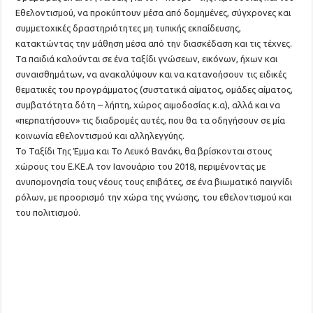
Εθελοντισμού, να προκύπτουν μέσα από δομημένες, σύγχρονες και
συμμετοχικές δραστηριότητες μη τυπικής εκπαίδευσης,
κατακτώντας την μάθηση μέσα από την διασκέδαση και τις τέχνες.
Τα παιδιά καλούνται σε ένα ταξίδι γνώσεων, εικόνων, ήχων και
συναισθημάτων, να ανακαλύψουν και να κατανοήσουν τις ειδικές
θεματικές του προγράμματος (συστατικά αίματος, ομάδες αίματος,
συμβατότητα δότη – λήπτη, χώρος αιμοδοσίας κ.α), αλλά και να
«περπατήσουν» τις διαδρομές αυτές, που θα τα οδηγήσουν σε μία
κοινωνία εθελοντισμού και αλληλεγγύης.
Το Ταξίδι Της Έμμα και Το Λευκό Βανάκι, θα βρίσκονται στους
χώρους του Ε.ΚΕ.Α τον Ιανουάριο του 2018, περιμένοντας με
ανυπομονησία τους νέους τους επιβάτες, σε ένα βιωματικό παιγνίδι
ρόλων, με προορισμό την χώρα της γνώσης, του εθελοντισμού και
του πολιτισμού.