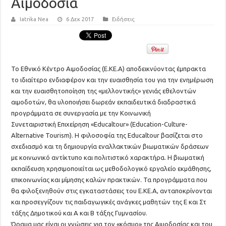
Αιμοδοσία
Iatrika Nea
6 Δεκ 2017
Ειδήσεις
Το Εθνικό Κέντρο Αιμοδοσίας (Ε.ΚΕ.Α) αποδεικνύοντας έμπρακτα
το ιδιαίτερο ενδιαφέρον και την ευαισθησία του για την ενημέρωση
και την ευαισθητοποίηση της «μελλοντικής» γενιάς εθελοντών
αιμοδοτών, θα υλοποιήσει δωρεάν εκπαιδευτικά διαδραστικά
προγράμματα σε συνεργασία με την Κοινωνική
Συνεταιριστική Επιχείρηση «Educaltour» (Education-Culture-
Alternative Tourism). Η φιλοσοφία της Educaltour βασίζεται στο
σχεδιασμό και τη δημιουργία εναλλακτικών βιωματικών δράσεων
με κοινωνικό αντίκτυπο και πολιτιστικό χαρακτήρα. Η βιωματική
εκπαίδευση χρησιμοποιείται ως μεθοδολογικό εργαλείο εκμάθησης,
επικοινωνίας και μίμησης καλών πρακτικών. Τα προγράμματα που
θα φιλοξενηθούν στις εγκαταστάσεις του Ε.ΚΕ.Α, ανταποκρίνονται
και προσεγγίζουν τις παιδαγωγικές ανάγκες μαθητών της Ε και Στ
τάξης Δημοτικού και Α και Β τάξης Γυμνασίου.
Όραμα μας είναι οι γνώσεις για τον «κόσμο» της Αιμοδοσίας και του