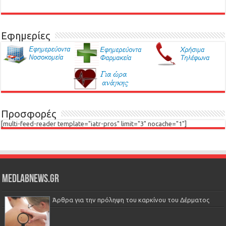
Εφημερίες
Προσφορές
[multi-feed-reader template="iatr-pros" limit="3" nocache="1"]
Medlabnews.gr
Άρθρα για την πρόληψη του καρκίνου του Δέρματος