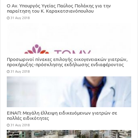
Ο Αν. Υπουργός Υγείας Παύλος Πολάκης για την
παραίτηση του Κ. Καρακατσιανόπουλου
31 Αυγ 2018
Προσωρινοί πίνακες επιλογής οικογενειακών γιατρών,
προκήρυξης-πρόσκλησης εκδήλωσης ενδιαφέροντος
για τη στελέχωση των Τοπικών Μονάδων Υγείας
31 Αυγ 2018
(ΤΟΜΥ)
ΕΙΝΑΠ: Μεγάλη έλλειψη ειδικευόμενων γιατρών σε
πολλές ειδικότητες
31 Αυγ 2018