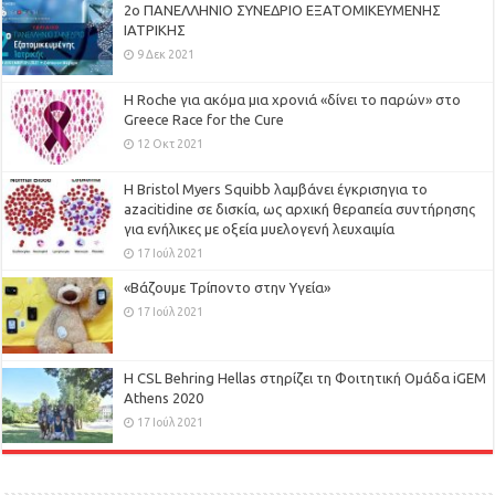
2ο ΠΑΝΕΛΛΗΝΙΟ ΣΥΝΕΔΡΙΟ ΕΞΑΤΟΜΙΚΕΥΜΕΝΗΣ
ΙΑΤΡΙΚΗΣ
9 Δεκ 2021
H Roche για ακόμα μια χρονιά «δίνει το παρών» στο
Greece Race for the Cure
12 Οκτ 2021
Η Bristol Myers Squibb λαμβάνει έγκρισηγια το
azacitidine σε δισκία, ως αρχική θεραπεία συντήρησης
για ενήλικες με οξεία μυελογενή λευχαιμία
17 Ιούλ 2021
«Βάζουμε Τρίποντο στην Υγεία»
17 Ιούλ 2021
H CSL Behring Hellas στηρίζει τη Φοιτητική Ομάδα iGEM
Athens 2020
17 Ιούλ 2021