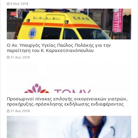
6 Νοέ 2018
Ο Αν. Υπουργός Υγείας Παύλος Πολάκης για την
παραίτηση του Κ. Καρακατσιανόπουλου
31 Αυγ 2018
Προσωρινοί πίνακες επιλογής οικογενειακών γιατρών,
προκήρυξης-πρόσκλησης εκδήλωσης ενδιαφέροντος
για τη στελέχωση των Τοπικών Μονάδων Υγείας
31 Αυγ 2018
(ΤΟΜΥ)