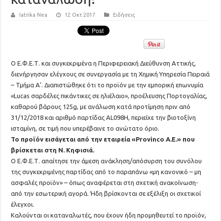
Iatrika Nea
12 Οκτ 2017
Ειδήσεις
Ο Ε.Φ.Ε.Τ. και συγκεκριμένα η Περιφερειακή Διεύθυνση Αττικής,
διενήργησαν ελέγχους σε συνεργασία με τη Χημική Υπηρεσία Πειραιά
– Τμήμα Α’. Διαπιστώθηκε ότι το προϊόν με την εμπορική επωνυμία
«Lucas σαρδέλες πικάντικες σε ηλιέλαιο», προέλευσης Πορτογαλίας,
καθαρού βάρους 125g, με ανάλωση κατά προτίμηση πριν από
31/12/2018 και αριθμό παρτίδας ΑL098H, περιείχε την βιοτοξίνη
ισταμίνη, σε τιμή που υπερέβαινε το ανώτατο όριο.
Το προϊόν εισάγεται από την εταιρεία «Provinco A.E.» που
βρίσκεται στη Ν. Κηφισιά.
Ο Ε.Φ.Ε.Τ. απαίτησε την άμεση ανάκληση/απόσυρση του συνόλου
της συγκεκριμένης παρτίδας από το παραπάνω «μη κανονικό – μη
ασφαλές προϊόν» – όπως αναφέρεται στη σχετική ανακοίνωση-
από την εσωτερική αγορά. Ήδη βρίσκονται σε εξέλιξη οι σχετικοί
έλεγχοι.
Καλούνται οι καταναλωτές, που έχουν ήδη προμηθευτεί το προϊόν,