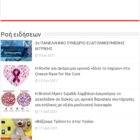
Ροή ειδήσεων
2ο ΠΑΝΕΛΛΗΝΙΟ ΣΥΝΕΔΡΙΟ ΕΞΑΤΟΜΙΚΕΥΜΕΝΗΣ
ΙΑΤΡΙΚΗΣ
9 Δεκ 2021
H Roche για ακόμα μια χρονιά «δίνει το παρών» στο
Greece Race for the Cure
12 Οκτ 2021
Η Bristol Myers Squibb λαμβάνει έγκρισηγια το
azacitidine σε δισκία, ως αρχική θεραπεία συντήρησης
για ενήλικες με οξεία μυελογενή λευχαιμία
17 Ιούλ 2021
«Βάζουμε Τρίποντο στην Υγεία»
17 Ιούλ 2021