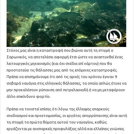
Στόχος μας είναι η καταστροφή που βιώνει αυτή τη στιγμή ο
Σαρωνικός, να αποτελέσει αφορμή έτσι ώστε να αναπτυχθεί ένας
λειτουργικός μηχανισμός (και όχι σχέδια επί χάρτου) που θα
προστατεύει τις θάλασσες μας από τις επόμενες καταστροφές.
Πρέπει να επισημάνουμε ότι από τις αρχές του χρόνου έγιναν 9
σοβαρά ναυάγια στις ελληνικές θάλασσες, τα οποία απλώς έτυχε να
μην προκαλέσουν ρύπανση από πετρελαιοειδή ή να μη μεταφέρουν
άλλο επικίνδυνο φορτίο.
Πρέπει να τονιστεί επίσης ότι λόγω της έλλειψης επαρκούς
σχεδιασμού και προετοιμασίας, οι εργάτες απορρύπανσης είναι αυτή
τη στιγμή τα πρώτα θύματα αυτού του ναυαγίου, καθώς
εργάζονται με ανεπαρκείς προφυλάξεις αλλά και ελλείπεις γνώσεις