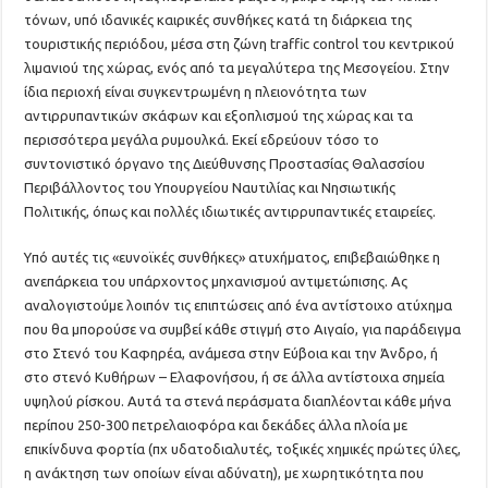
τόνων, υπό ιδανικές καιρικές συνθήκες κατά τη διάρκεια της
τουριστικής περιόδου, μέσα στη ζώνη traffic control του κεντρικού
λιμανιού της χώρας, ενός από τα μεγαλύτερα της Μεσογείου. Στην
ίδια περιοχή είναι συγκεντρωμένη η πλειονότητα των
αντιρρυπαντικών σκάφων και εξοπλισμού της χώρας και τα
περισσότερα μεγάλα ρυμουλκά. Εκεί εδρεύουν τόσο το
συντονιστικό όργανο της Διεύθυνσης Προστασίας Θαλασσίου
Περιβάλλοντος του Υπουργείου Ναυτιλίας και Νησιωτικής
Πολιτικής, όπως και πολλές ιδιωτικές αντιρρυπαντικές εταιρείες.
Υπό αυτές τις «ευνοϊκές συνθήκες» ατυχήματος, επιβεβαιώθηκε η
ανεπάρκεια του υπάρχοντος μηχανισμού αντιμετώπισης. Ας
αναλογιστούμε λοιπόν τις επιπτώσεις από ένα αντίστοιχο ατύχημα
που θα μπορούσε να συμβεί κάθε στιγμή στο Αιγαίο, για παράδειγμα
στο Στενό του Καφηρέα, ανάμεσα στην Εύβοια και την Άνδρο, ή
στο στενό Κυθήρων – Ελαφονήσου, ή σε άλλα αντίστοιχα σημεία
υψηλού ρίσκου. Αυτά τα στενά περάσματα διαπλέονται κάθε μήνα
περίπου 250-300 πετρελαιοφόρα και δεκάδες άλλα πλοία με
επικίνδυνα φορτία (πχ υδατοδιαλυτές, τοξικές χημικές πρώτες ύλες,
η ανάκτηση των οποίων είναι αδύνατη), με χωρητικότητα που