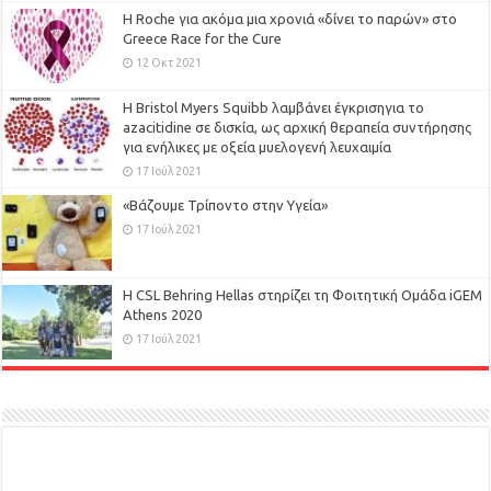
H Roche για ακόμα μια χρονιά «δίνει το παρών» στο
Greece Race for the Cure
12 Οκτ 2021
Η Bristol Myers Squibb λαμβάνει έγκρισηγια το
azacitidine σε δισκία, ως αρχική θεραπεία συντήρησης
για ενήλικες με οξεία μυελογενή λευχαιμία
17 Ιούλ 2021
«Βάζουμε Τρίποντο στην Υγεία»
17 Ιούλ 2021
H CSL Behring Hellas στηρίζει τη Φοιτητική Ομάδα iGEM
Athens 2020
17 Ιούλ 2021