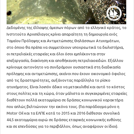
Δεδομένης της έλλειψης άμεσων πόρων από το ελληνικό κράτος, το
Ινστιτούτο Αρχιπέλαγος κρίνει απαραίτητη τη δημιουργία ενός
Ταμείου Πρόληψης και Αντιμετώπισης Θαλάσσιων Ατυχημάτων,
στο όποιο θα πρέπει να συμμετέχουν υποχρεωτικά τα διυλιστήρια,
οι πετρελαϊκές εταιρείες και όλοι όσοι εμπλέκονται στην
επεξεργασία, διακίνηση και αποθήκευση πετρελαιοειδών. Εξάλλου
κρίνουμε αυτονόητο να συνδράμουν ουσιαστικά στη διαδικασία
πρόληψης και αντιμετώπισης, εκείνοι που έχουν οικονομικό όφελος
από τις δραστηριότητες, αυξάνοντας παράλληλα το ρίσκο
ατυχήματος. Είναι λοιπόν άδικο να μετακυλιθεί και αυτό το κόστος
στους πολίτες και τη χώρα, όταν μάλιστα οι συγκεκριμένες εταιρείες
διαθέτουν πολλά εκατομμύρια σε δράσεις κοινωνικού χαρακτήρα
που απλώς βελτιώνουν την εικόνα τους. (Για παράδειγμα μόνο η
Motor Oil και τα ΕΛΠΕ κατά το 2015 και 2016 διέθεσαν συνολικά
44,5 εκατομμύρια ευρώ σε δράσεις εταιρικής κοινωνικής ευθύνης
και σε επενδύσεις για το περιβάλλον, όπως αναφέρουν οι ίδιοι).