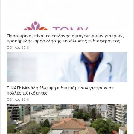
Προσωρινοί πίνακες επιλογής οικογενειακών γιατρών,
προκήρυξης-πρόσκλησης εκδήλωσης ενδιαφέροντος
για τη στελέχωση των Τοπικών Μονάδων Υγείας
31 Αυγ 2018
(ΤΟΜΥ)
ΕΙΝΑΠ: Μεγάλη έλλειψη ειδικευόμενων γιατρών σε
πολλές ειδικότητες
31 Αυγ 2018