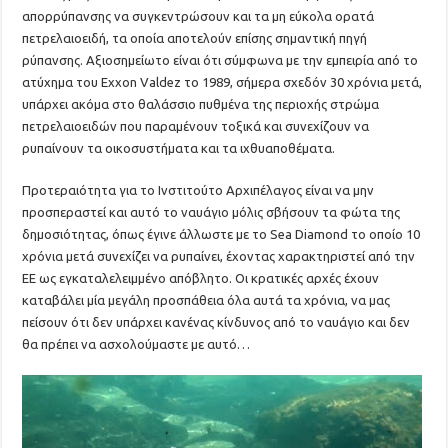
απορρύπανσης να συγκεντρώσουν και τα μη εύκολα ορατά
πετρελαιοειδή, τα οποία αποτελούν επίσης σημαντική πηγή
ρύπανσης. Αξιοσημείωτο είναι ότι σύμφωνα με την εμπειρία από το
ατύχημα του Exxon Valdez το 1989, σήμερα σχεδόν 30 χρόνια μετά,
υπάρχει ακόμα στο θαλάσσιο πυθμένα της περιοχής στρώμα
πετρελαιοειδών που παραμένουν τοξικά και συνεχίζουν να
ρυπαίνουν τα οικοσυστήματα και τα ιχθυαποθέματα.
Προτεραιότητα για το Ινστιτούτο Αρχιπέλαγος είναι να μην
προσπεραστεί και αυτό το ναυάγιο μόλις σβήσουν τα φώτα της
δημοσιότητας, όπως έγινε άλλωστε με το Sea Diamond το οποίο 10
χρόνια μετά συνεχίζει να ρυπαίνει, έχοντας χαρακτηριστεί από την
ΕΕ ως εγκαταλελειμμένο απόβλητο. Οι κρατικές αρχές έχουν
καταβάλει μία μεγάλη προσπάθεια όλα αυτά τα χρόνια, να μας
πείσουν ότι δεν υπάρχει κανένας κίνδυνος από το ναυάγιο και δεν
θα πρέπει να ασχολούμαστε με αυτό…