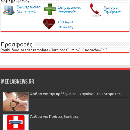
Προσφορές
[multi-feed-reader template="iatr-pros" limit="3" nocache="1"]
Medlabnews.gr
Άρθρα για την πρόληψη του καρκίνου του Δέρματος
Άρθρα για Πρώτες Βοήθειες