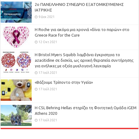
2ο ΠΑΝΕΛΛΗΝΙΟ ΣΥΝΕΔΡΙΟ ΕΞΑΤΟΜΙΚΕΥΜΕΝΗΣ
ΙΑΤΡΙΚΗΣ
9 Δεκ 2021
H Roche για ακόμα μια χρονιά «δίνει το παρών» στο
Greece Race for the Cure
12 Οκτ 2021
Η Bristol Myers Squibb λαμβάνει έγκρισηγια το
azacitidine σε δισκία, ως αρχική θεραπεία συντήρησης
για ενήλικες με οξεία μυελογενή λευχαιμία
17 Ιούλ 2021
«Βάζουμε Τρίποντο στην Υγεία»
17 Ιούλ 2021
H CSL Behring Hellas στηρίζει τη Φοιτητική Ομάδα iGEM
Athens 2020
17 Ιούλ 2021