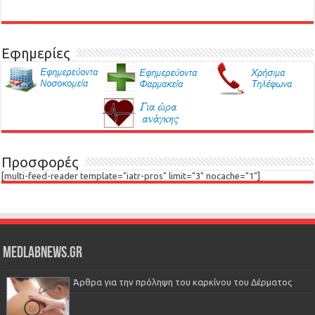
Εφημερίες
Προσφορές
[multi-feed-reader template="iatr-pros" limit="3" nocache="1"]
Medlabnews.gr
Άρθρα για την πρόληψη του καρκίνου του Δέρματος