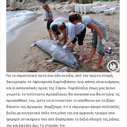
Για το περιστατικό αυτό έχει ήδη ανοίξει, από την πρώτη στιγμή,
δικογραφία το Λιμεναρχείο Καρλοβάσου, ενώ επίσης είναι ενήμερες
και οι εισαγγελικές αρχές της Σάμου. Παράλληλα, όπως μας έκανε
γνωστό, το Ινστιτούτο Αρχιπέλαγος θα συνεχίσει και θα εντείνει τις
προσπάθειες του, ώστε να εντοπιστούν οι υπεύθυνοι για το βίαιο
θάνατο της Αργυρώς. Θυμίζουμε, ότι η «Αργυρώ» έφερε πολλαπλές
βολές με κυνηγετικό όπλο στη ράχη της και εμφανές τραύμα από
αιχμηρό αντικείμενο που είχε διαπεράσει τη δεξιά πλευρά της ράχης
της και έφτανε έως το στομάχι της.