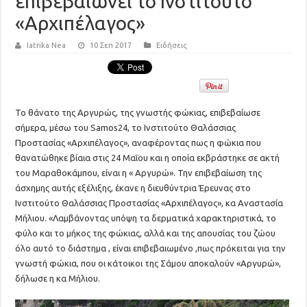
επιβεβαιώνει το Ινστιτούτο
«Αρχιπέλαγος»
Iatrika Nea
10 Σεπ 2017
Ειδήσεις
To θάνατο της Αργυρώς, της γνωστής φώκιας, επιβεβαίωσε
σήμερα, μέσω του Samos24, το Ινστιτούτο Θαλάσσιας
Προστασίας «Αρχιπέλαγος», αναφέροντας πως η φώκια που
θανατώθηκε βίαια στις 24 Μαΐου και η οποία εκβράστηκε σε ακτή
του Μαραθοκάμπου, είναι η « Αργυρώ». Την επιβεβαίωση της
άσχημης αυτής εξέλιξης, έκανε η διευθύντρια Έρευνας στο
Ινστιτούτο Θαλάσσιας Προστασίας «Αρχιπέλαγος», κα Αναστασία
Μήλιου. «Λαμβάνοντας υπόψη τα δερματικά χαρακτηριστικά, το
φύλο και το μήκος της φώκιας, αλλά και της απουσίας του ζώου
όλο αυτό το διάστημα , είναι επιβεβαιωμένο ,πως πρόκειται για την
γνωστή φώκια, που οι κάτοικοι της Σάμου αποκαλούν «Αργυρώ»,
δήλωσε η κα Μήλιου.