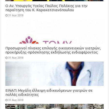
Ο Αν. Υπουργός Υγείας Παύλος Πολάκης για την
παραίτηση του Κ. Καρακατσιανόπουλου
31 Αυγ 2018
Προσωρινοί πίνακες επιλογής οικογενειακών γιατρών,
προκήρυξης-πρόσκλησης εκδήλωσης ενδιαφέροντος
για τη στελέχωση των Τοπικών Μονάδων Υγείας
31 Αυγ 2018
(ΤΟΜΥ)
ΕΙΝΑΠ: Μεγάλη έλλειψη ειδικευόμενων γιατρών σε
πολλές ειδικότητες
31 Αυγ 2018