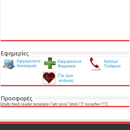
Εφημερίες
Προσφορές
[multi-feed-reader template="iatr-pros" limit="3" nocache="1"]