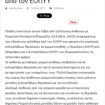
από τον ΕΟΠΥΥ
Iatrika Nea
14 Μάι 2017
Ειδήσεις
Πλήθος επιστολών έχουν
λάβει
από Σ
υλλόγους
Α
σθεν
ών με
Ρευματικά Νοσήματα (ΡευμαΖην, ΕΛ.Ε.ΑΝ.Α., ΙΗΣΩ) αναφορικά με
την οδηγία που εκδόθηκε από τον ΕΟΠΥΥ και αφορά στη χορήγηση
ενδοφλέβιων θεραπειών σε ρευματοπαθείς
,
ο Πρόεδρος ΕΟΠΥΥ
,
κος
Μπερσίμης
και
ο Αντιπρόεδρ
ος ΕΟΠΥΥ, κος Γεωργακόπουλος
τις
τελευταί
ες
η
μέρες
.
Οι ασθενείς με σοβαρές ρευμα
τοπάθειες υποβάλλονται σε
ενδοφλέβιες θεραπείες σε τακτά χρονικά διαστήματα για την
αντιμετώπιση των νοσημάτων τους
.
Π
ολλά δημόσια νοσοκομεία
της χώρας δεν διαθέτουν ρευματολογικές κλινικές
, πόσο μάλιστα
μονάδες ενδοφλέβι
ων θερ
απειών με την κατάλληλη
υποδομή
.
Ασθενείς από την επαρχία χρειάζεται
να διανύσουν
μεγάλες αποστάσεις
για να εξεταστούν και να κάνουν τη θεραπεία
του
ς σε κάποιο δημόσιο νοσοκομείο.
Επίσης
,
οι ελάχιστες αυτές
δημόσιες Ρευματολογικές μονάδες
δέχονται μεγάλο όγκο ασθενών