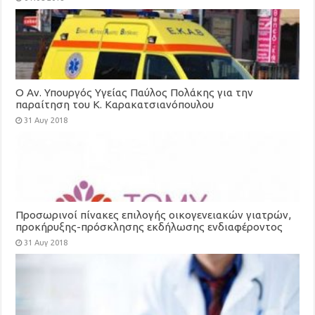
Ο Αν. Υπουργός Υγείας Παύλος Πολάκης για την
παραίτηση του Κ. Καρακατσιανόπουλου
31 Αυγ 2018
Προσωρινοί πίνακες επιλογής οικογενειακών γιατρών,
προκήρυξης-πρόσκλησης εκδήλωσης ενδιαφέροντος
για τη στελέχωση των Τοπικών Μονάδων Υγείας
31 Αυγ 2018
(ΤΟΜΥ)