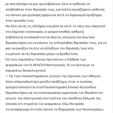
με αποτέλεσμα
να μην προλαβαίνουν όλοι οι ασθενείς να
υποβληθούν στην θεραπεία τους
, και πολλοί
εργαζόμενοι ασθενείς
να χ
άνουν μια εργάσιμη ημέρα
και αυτό να δημιουργεί πρόβλημα
στην εργασία τους.
Με όλες αυτές τις ελλείψεις και μέσα σε
αυτό το χάος που επικρατεί
στα δημόσια νοσοκομεία, οι
ρευματοπαθείς
ασθενείς
επιβάλλεται
να
επισκέπτονται
ιδιώτες γιατρούς και ιδιωτικά
θεραπευτήρια για να κάνου
ν τις ενδοφλέβιες
θεραπείες
τους
, για να
μην αναγκάζονται
είτε
να αλλάζουν
την
θεραπεία
τους
είτε
να
μένουν εκτός θεραπείας μέχρι να βρεθεί λύση.
Για τους παραπάνω λόγους προτείνουν
η διάθεση των
φαρμάκων
του Ν.3816/2010
κατ
ηγορίας
1Α να γίνετα
ι με τα
παρακάτω δικαιολογητικά
:
✓
Για τους πανεπιστημιακούς ιατρούς της περιοχής των Αθηνών
όπου υπάρχει
ιδιαίτερα μεγάλο πρόβλημα, όταν οι εγχύσεις
πραγματοποιούνται στην
Πανεπιστημιακή Κλινική «Ευγενίδειο
Θεραπευτήριο» με τη νοσοκομειακή
γνωμάτευση του θεράποντος
ιατρού, την ηλεκτρονική συνταγή και την
υπεύθυνη δήλωση της
κλινικής ότι στερείται του φαρμάκου. Εδώ θα πρέπει
να
αναφέρουμε ότι πολύ συχνά τα Φαρμακεία των Νοσοκομείων,