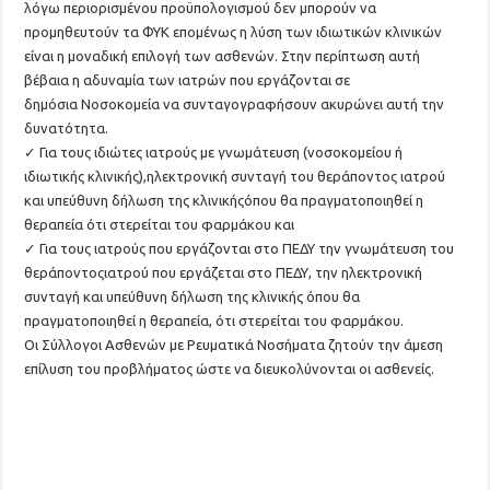
λόγω
περιορισμένου προϋπολογισμού δεν μπορούν να
προμηθευτούν τα ΦΥΚ
επομένως η λύση των ιδιωτικών κλινικών
είναι η μοναδική επιλογή των
ασθενών. Στην περίπτωση αυτή
βέβαια η αδυναμία των ιατρών που εργάζονται
σε
δημόσια
Νοσοκομεία να συνταγογραφήσουν
ακυρώνει αυτή την
δυνατότητα.
✓
Για τους ιδιώτες ιατρούς με γνωμάτευση (νοσοκομείου ή
ιδιωτικής κλινικής),
ηλεκτρονική συνταγή του θεράποντος ιατρού
και υπεύθυνη δήλωση της κλινικής
όπου θα πραγματοποιηθεί η
θεραπεία ότι στερείται του φαρμάκου και
✓
Για τους ιατρούς που εργάζονται στο ΠΕΔΥ την γνωμάτευση του
θεράποντος
ιατρού που εργάζεται στο ΠΕΔΥ, την ηλεκτρονική
συνταγή και υπεύθυνη
δήλωση της κλινικής όπου θα
πραγματοποιηθεί η θεραπεία, ότι στερείται του
φαρμάκου.
Οι Σ
ύλλογοι
Ασθενών με Ρευματικά Ν
οσήματα ζητούν
την άμεση
επίλυση του προβλήματος ώστε να διευκολύνονται οι ασθενείς.