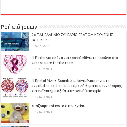
Ροή ειδήσεων
2ο ΠΑΝΕΛΛΗΝΙΟ ΣΥΝΕΔΡΙΟ ΕΞΑΤΟΜΙΚΕΥΜΕΝΗΣ
ΙΑΤΡΙΚΗΣ
9 Δεκ 2021
H Roche για ακόμα μια χρονιά «δίνει το παρών» στο
Greece Race for the Cure
12 Οκτ 2021
Η Bristol Myers Squibb λαμβάνει έγκρισηγια το
azacitidine σε δισκία, ως αρχική θεραπεία συντήρησης
για ενήλικες με οξεία μυελογενή λευχαιμία
17 Ιούλ 2021
«Βάζουμε Τρίποντο στην Υγεία»
17 Ιούλ 2021