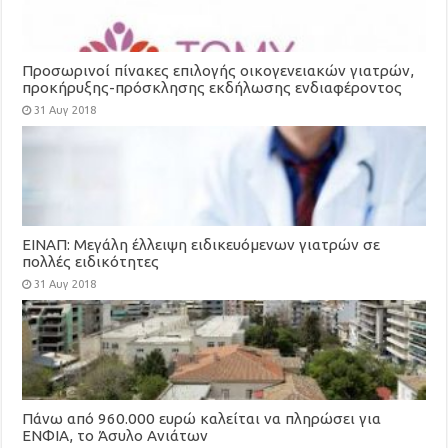
Προσωρινοί πίνακες επιλογής οικογενειακών γιατρών,
προκήρυξης-πρόσκλησης εκδήλωσης ενδιαφέροντος
για τη στελέχωση των Τοπικών Μονάδων Υγείας
31 Αυγ 2018
(ΤΟΜΥ)
ΕΙΝΑΠ: Μεγάλη έλλειψη ειδικευόμενων γιατρών σε
πολλές ειδικότητες
31 Αυγ 2018
Πάνω από 960.000 ευρώ καλείται να πληρώσει για
ΕΝΦΙΑ, το Άσυλο Ανιάτων