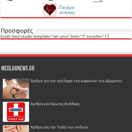
Προσφορές
[multi-feed-reader template="iatr-pros" limit="3" nocache="1"]
Medlabnews.gr
Άρθρα για την πρόληψη του καρκίνου του Δέρματος
Άρθρα για Πρώτες Βοήθειες
Άρθρα για την Υγεία των ποδιών