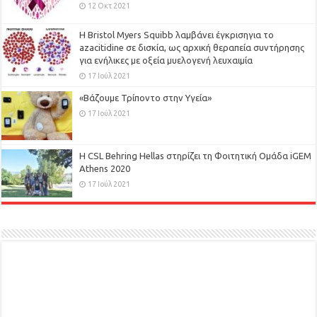
12 Οκτ 2021
Η Bristol Myers Squibb λαμβάνει έγκρισηγια το
azacitidine σε δισκία, ως αρχική θεραπεία συντήρησης
για ενήλικες με οξεία μυελογενή λευχαιμία
17 Ιούλ 2021
«Βάζουμε Τρίποντο στην Υγεία»
17 Ιούλ 2021
H CSL Behring Hellas στηρίζει τη Φοιτητική Ομάδα iGEM
Athens 2020
17 Ιούλ 2021