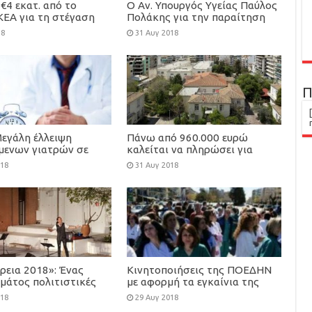
€4 εκατ. από το
Ο Αν. Υπουργός Υγείας Παύλος
ΚΕΑ για τη στέγαση
Πολάκης για την παραίτηση
φροντίδα 100
του Κ. Καρακατσιανόπουλου
18
31 Αυγ 2018
υτων παιδιών
Π
Μεγάλη έλλειψη
Πάνω από 960.000 ευρώ
όμενων γιατρών σε
καλείται να πληρώσει για
ιδικότητες
ΕΝΦΙΑ, το Άσυλο Ανιάτων
018
31 Αυγ 2018
ρεια 2018»: Ένας
Κινητοποιήσεις της ΠΟΕΔΗΝ
μάτος πολιτιστικές
με αφορμή τα εγκαίνια της
εις από τον Δήμο
ΔΕΘ
018
29 Αυγ 2018
ς