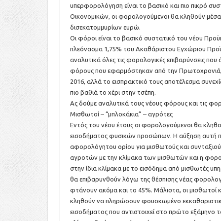
υπερφορολόγηση είναι το βασικό και πιο πικρό συσ
Οικονομικών, οι φορολογούμενοι θα κληθούν μέσ
δισεκατομμυρίων ευρώ.
Οι φόροι είναι το βασικό συστατικό του νέου Προϋ
πλεόνασμα 1,75% του Ακαθάριστου Εγχώριου Προϊόντ
αναλυτικά όλες τις φορολογικές επιβαρύνσεις που 
φόρους που εφαρμόστηκαν από την Πρωτοχρονιά, 
2016, αλλά το εισπρακτικό τους αποτέλεσμα συνεχί
πιο βαθιά το χέρι στην τσέπη.
Ας δούμε αναλυτικά τους νέους φόρους και τις φορ
Μισθωτοί – “μπλοκάκια” – αγρότες
Εντός του νέου έτους οι φορολογούμενοι θα κληθ
εισοδήματος φυσικών προσώπων. Η αύξηση αυτή προ
αφορολόγητου ορίου για μισθωτούς και συνταξιού
αγροτών με την κλίμακα των μισθωτών και η φορο
στην ίδια κλίμακα με το εισόδημα από μισθωτές υ
θα επιβαρυνθούν λόγω της θέσπισης νέας φορολογ
φτάνουν ακόμα και το 45%. Μάλιστα, οι μισθωτοί 
κληθούν να πληρώσουν φουσκωμένο εκκαθαριστικό
εισοδήματος που αντιστοιχεί στο πρώτο εξάμηνο 