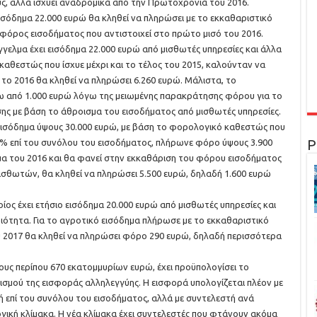
υς, αλλά ισχύει αναδρομικά από την Πρωτοχρονιά του 2016.
εισόδημα 22.000 ευρώ θα κληθεί να πληρώσει με το εκκαθαριστικό
 φόρος εισοδήματος που αντιστοιχεί στο πρώτο μισό του 2016.
γγελμα έχει εισόδημα 22.000 ευρώ από μισθωτές υπηρεσίες και άλλα
καθεστώς που ίσχυε μέχρι και το τέλος του 2015, καλούνταν να
το 2016 θα κληθεί να πληρώσει 6.260 ευρώ. Μάλιστα, το
ω από 1.000 ευρώ λόγω της μειωμένης παρακράτησης φόρου για το
σης με βάση το άθροισμα του εισοδήματος από μισθωτές υπηρεσίες.
εισόδημα ύψους 30.000 ευρώ, με βάση το φορολογικό καθεστώς που
Ρ
3% επί του συνόλου του εισοδήματος, πλήρωνε φόρο ύψους 3.900
ημα του 2016 και θα φανεί στην εκκαθάριση του φόρου εισοδήματος
ισθωτών, θα κληθεί να πληρώσει 5.500 ευρώ, δηλαδή 1.600 ευρώ
οίος έχει ετήσιο εισόδημα 20.000 ευρώ από μισθωτές υπηρεσίες και
ιότητα. Για το αγροτικό εισόδημα πλήρωσε με το εκκαθαριστικό
υ 2017 θα κληθεί να πληρώσει φόρο 290 ευρώ, δηλαδή περισσότερα
υς περίπου 670 εκατομμυρίων ευρώ, έχει προϋπολογίσει το
ισμού της εισφοράς αλληλεγγύης. Η εισφορά υπολογίζεται πλέον με
ή επί του συνόλου του εισοδήματος, αλλά με συντελεστή ανά
γική κλίμακα. Η νέα κλίμακα έχει συντελεστές που φτάνουν ακόμα