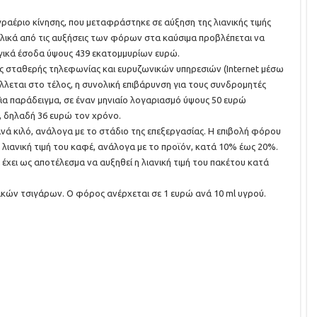
ραέριο κίνησης, που μεταφράστηκε σε αύξηση της λιανικής τιμής
ολικά από τις αυξήσεις των φόρων στα καύσιμα προβλέπεται να
γικά έσοδα ύψους 439 εκατομμυρίων ευρώ.
ς σταθερής τηλεφωνίας και ευρυζωνικών υπηρεσιών (Internet μέσω
λεται στο τέλος, η συνολική επιβάρυνση για τους συνδρομητές
ια παράδειγμα, σε έναν μηνιαίο λογαριασμό ύψους 50 ευρώ
, δηλαδή 36 ευρώ τον χρόνο.
νά κιλό, ανάλογα με το στάδιο της επεξεργασίας. Η επιβολή φόρου
λιανική τιμή του καφέ, ανάλογα με το προϊόν, κατά 10% έως 20%.
έχει ως αποτέλεσμα να αυξηθεί η λιανική τιμή του πακέτου κατά
κών τσιγάρων. Ο φόρος ανέρχεται σε 1 ευρώ ανά 10 ml υγρού.