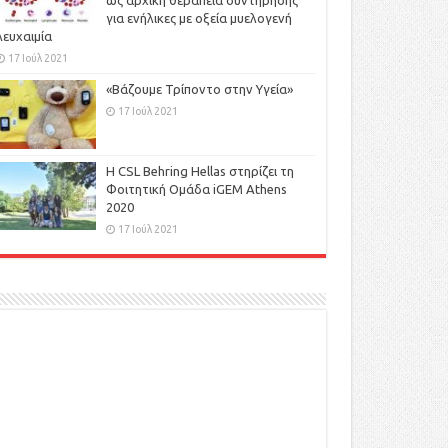
ως αρχική θεραπεία συντήρησης
για ενήλικες με οξεία μυελογενή
λευχαιμία
17 Ιούλ 2021
«Βάζουμε Τρίποντο στην Υγεία»
17 Ιούλ 2021
H CSL Behring Hellas στηρίζει τη
Φοιτητική Ομάδα iGEM Athens
2020
17 Ιούλ 2021