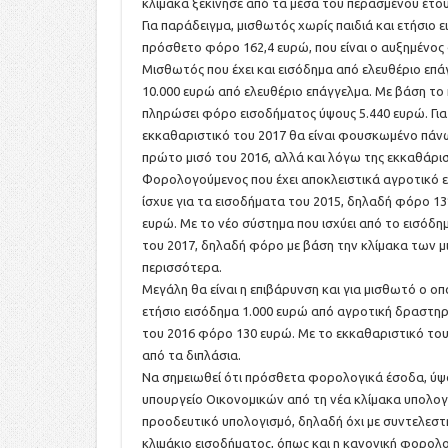
κλίμακα ξεκίνησε από τα μέσα του περασμένου έτο
Για παράδειγμα, μισθωτός χωρίς παιδιά και ετήσιο 
πρόσθετο φόρο 162,4 ευρώ, που είναι ο αυξημένος
Μισθωτός που έχει και εισόδημα από ελευθέριο επά
10.000 ευρώ από ελευθέριο επάγγελμα. Με βάση το 
πληρώσει φόρο εισοδήματος ύψους 5.440 ευρώ. Για 
εκκαθαριστικό του 2017 θα είναι φουσκωμένο πάν
πρώτο μισό του 2016, αλλά και λόγω της εκκαθάρι
Φορολογούμενος που έχει αποκλειστικά αγροτικό 
ίσχυε για τα εισοδήματα του 2015, δηλαδή φόρο 1
ευρώ. Με το νέο σύστημα που ισχύει από το εισόδ
του 2017, δηλαδή φόρο με βάση την κλίμακα των μ
περισσότερα.
Μεγάλη θα είναι η επιβάρυνση και για μισθωτό ο οπ
ετήσιο εισόδημα 1.000 ευρώ από αγροτική δραστηρ
του 2016 φόρο 130 ευρώ. Με το εκκαθαριστικό το
από τα διπλάσια.
Να σημειωθεί ότι πρόσθετα φορολογικά έσοδα, ύψο
υπουργείο Οικονομικών από τη νέα κλίμακα υπολογ
προοδευτικό υπολογισμό, δηλαδή όχι με συντελεστ
κλιμάκιο εισοδήματος, όπως και η κανονική φορολο