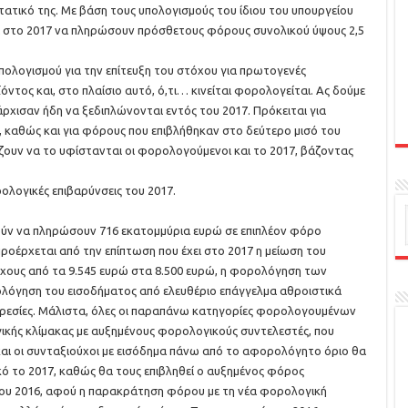
τατικό της. Με βάση τους υπολογισμούς του ίδιου του υπουργείου
α στο 2017 να πληρώσουν πρόσθετους φόρους συνολικού ύψους 2,5
πολογισμού για την επίτευξη του στόχου για πρωτογενές
ος και, στο πλαίσιο αυτό, ό,τι… κινείται φορολογείται. Ας δούμε
άρχισαν ήδη να ξεδιπλώνονται εντός του 2017. Πρόκειται για
καθώς και για φόρους που επιβλήθηκαν στο δεύτερο μισό του
ζουν να το υφίστανται οι φορολογούμενοι και το 2017, βάζοντας
ολογικές επιβαρύνσεις του 2017.
ούν να πληρώσουν 716 εκατομμύρια ευρώ σε επιπλέον φόρο
έρχεται από την επίπτωση που έχει στο 2017 η μείωση του
χους από τα 9.545 ευρώ στα 8.500 ευρώ, η φορολόγηση των
λόγηση του εισοδήματος από ελευθέριο επάγγελμα αθροιστικά
πηρεσίες. Μάλιστα, όλες οι παραπάνω κατηγορίες φορολογουμένων
ικής κλίμακας με αυξημένους φορολογικούς συντελεστές, που
και οι συνταξιούχοι με εισόδημα πάνω από το αφορολόγητο όριο θα
 το 2017, καθώς θα τους επιβληθεί ο αυξημένος φόρος
του 2016, αφού η παρακράτηση φόρου με τη νέα φορολογική