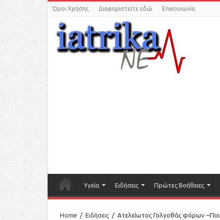
Όροι Χρήσης
Διαφημιστείτε εδώ
Επικοινωνία
Υγεία
Ειδήσεις
Πρώτες Βοήθειες
Home
/
Ειδήσεις
/
Ατελείωτος Γολγοθάς φόρων –Ποιοι