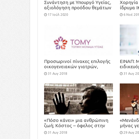
Συνάντηση με Υπουργό Υγείας,
Χορηγία 
αξιολόγηση προόδου θεμάτων
ίδρυμα Ι
Κυστικής Ίνωσης
και την 
17 Ιούλ 2020
6 Νοέ 20
ασυνόδε
Προσωρινοί πίνακες επιλογής
ΕΙΝΑΠ: 
οικογενειακών γιατρών,
ειδικευ
προκήρυξης-πρόσκλησης
πολλές ε
31 Αυγ 2018
31 Αυγ 2
εκδήλωσης ενδιαφέροντος για
τη στελέχωση των Τοπικών
Μονάδων Υγείας (ΤΟΜΥ)
«Πόσο κάνει» μια ανθρώπινη
«Μενάνδ
ζωή; Κόστος – όφελος στην
μήνας γε
ιατρική περίθαλψη
εκδηλώσ
31 Αυγ 2018
29 Αυγ 2
Κηφισιά