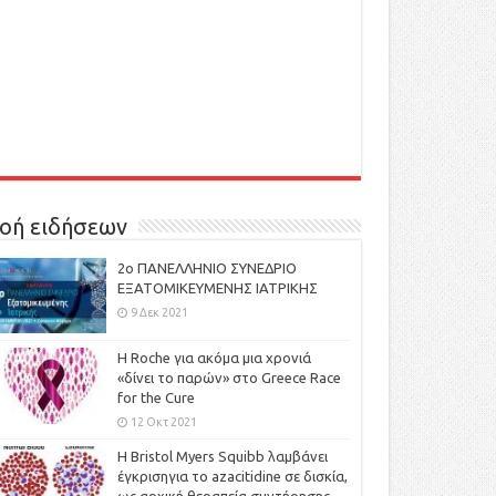
οή ειδήσεων
2ο ΠΑΝΕΛΛΗΝΙΟ ΣΥΝΕΔΡΙΟ
ΕΞΑΤΟΜΙΚΕΥΜΕΝΗΣ ΙΑΤΡΙΚΗΣ
9 Δεκ 2021
H Roche για ακόμα μια χρονιά
«δίνει το παρών» στο Greece Race
for the Cure
12 Οκτ 2021
Η Bristol Myers Squibb λαμβάνει
έγκρισηγια το azacitidine σε δισκία,