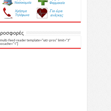
ροσφορές
[multi-feed-reader template="iatr-pros" limit="3"
nocache="1"]