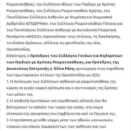
Ρευματοπάθειες, του Συλλόγου Φίλων των Παιδιών με Χρόνιες
Ρευματοπάθειες, του Συλλόγου Ρευματοπαθών Κρήτης, του
Πανελλήνιου Συλλόγου Ασθενών με Ψωρίαση και Ψωριασική
Αρθρίτιδα «ΕΠΙΔΕΡΜΙΑ», του Συλλόγου Ρευματοπαθών Πάτρας και
του Πανελλήνιου Συλλόγου Ασθενών με Αυτοάνοσα Ρευματικά
Νοσήματα «ΑΚΕΣΩ», παρουσίασαν τους στόχους, τις διεκδικήσεις,
το πλαίσιο δράσεων, αλλά και τις προσδοκίες της νέας
Ομοσπονδίας.
Ειδικότερα, η
Πρόεδρος του Συλλόγου Γονέων και Κηδεμόνων
των Παιδιών με Χρόνιες Ρευματοπάθειες, και Πρόεδρος της
Διοικούσας Επιτροπής κ. Ελίνα Ρέπα,
προχώρησε στην παράθεση
των πρωταρχικών στόχων της Ομοσπονδίας ως εξής:
1. Η συνένωση των Συλλόγων ασθενών με ρευματοπάθειες της
χώρας σε ενιαίο νομικό πρόσωπο και ο συντονισμός της δράσης
των μελών της.
2. Η υποβολή προτάσεων για νομοθετικές αλλαγές που θα
βελτιώσουν το επίπεδο του τομέα της υγείας στη χώρα
υλοποιώντας αποφάσεις που λαμβάνονται από τα Όργανά της.
3. Η προάσπιση με κάθε νόμιμο μέσο των ηθικών, κοινωνικών,
νομικών και υλικών συμφερόντων των ασθενών και των