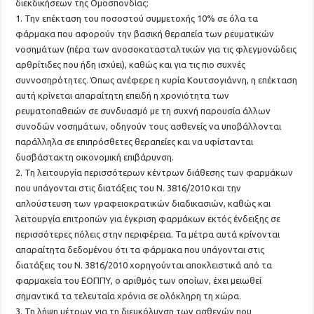
διεκδικήσεων της Ομοσπονδίας:
1. Την επέκταση του ποσοστού συμμετοχής 10% σε όλα τα
φάρμακα που αφορούν την βασική θεραπεία των ρευματικών
νοσημάτων (πέρα των ανοσοκατασταλτικών για τις φλεγμονώδεις
αρθρίτιδες που ήδη ισχύει), καθώς και για τις πιο συχνές
συννοσηρότητες. Όπως ανέφερε η κυρία Κουτσογιάννη, η επέκταση
αυτή κρίνεται απαραίτητη επειδή η χρονιότητα των
ρευματοπαθειών σε συνδυασμό με τη συχνή παρουσία άλλων
συνοδών νοσημάτων, οδηγούν τους ασθενείς να υποβάλλονται
παράλληλα σε επιπρόσθετες θεραπείες και να υφίστανται
δυσβάστακτη οικονομική επιβάρυνση.
2. Τη λειτουργία περισσότερων κέντρων διάθεσης των φαρμάκων
που υπάγονται στις διατάξεις του Ν. 3816/2010 και την
απλούστευση των γραφειοκρατικών διαδικασιών, καθώς και
λειτουργία επιτροπών για έγκριση φαρμάκων εκτός ένδειξης σε
περισσότερες πόλεις στην περιφέρεια. Τα μέτρα αυτά κρίνονται
απαραίτητα δεδομένου ότι τα φάρμακα που υπάγονται στις
διατάξεις του Ν. 3816/2010 χορηγούνται αποκλειστικά από τα
φαρμακεία του ΕΟΠΠΥ, ο αριθμός των οποίων, έχει μειωθεί
σημαντικά τα τελευταία χρόνια σε ολόκληρη τη χώρα.
3. Τη λήψη μέτρων για τη διευκόλυνση των ασθενών που