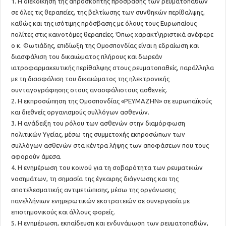
1. Η διεκδίκηση της απρόσκοπτης πρόσβασης των ρευματοπαθών
σε όλες τις θεραπείες, της βελτίωσης των συνθηκών περίθαλψης,
καθώς και της ισότιμης πρόσβασης με όλους τους Ευρωπαίους
πολίτες στις καινοτόμες θεραπείες. Όπως χαρακτ\ηριστικά ανέφερε
ο κ. Φωτιάδης, επιδίωξη της Ομοσπονδίας είναι η εδραίωση και
διασφάλιση του δικαιώματος πλήρους και δωρεάν
ιατροφαρμακευτικής περίθαλψης στους ρευματοπαθείς, παράλληλα
με τη διασφάλιση του δικαιώματος της ηλεκτρονικής
συνταγογράφησης στους ανασφάλιστους ασθενείς.
2. Η εκπροσώπηση της Ομοσπονδίας «ΡΕΥΜΑΖΗΝ» σε ευρωπαϊκούς
και διεθνείς οργανισμούς συλλόγων ασθενών.
3. Η ανάδειξη του ρόλου των ασθενών στην διαμόρφωση
πολιτικών Υγείας, μέσω της συμμετοχής εκπροσώπων των
συλλόγων ασθενών στα κέντρα λήψης των αποφάσεων που τους
αφορούν άμεσα.
4. Η ενημέρωση του κοινού για τη σοβαρότητα των ρευματικών
νοσημάτων, τη σημασία της έγκαιρης διάγνωσης και της
αποτελεσματικής αντιμετώπισης, μέσω της οργάνωσης
πανελλήνιων ενημερωτικών εκστρατειών σε συνεργασία με
επιστημονικούς και άλλους φορείς.
5. Η ενημέρωση, εκπαίδευση και ενδυνάμωση των ρευματοπαθών,