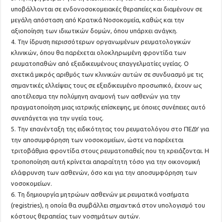
υποβάλλονται σε ενδονοσοκομειακές θεραπείες και διαμένουν σε
μεγάλη απόσταση από Κρατικά Νοσοκομεία, καθώς και την
αξιοποίηση των ιδιωτικών δομών, όπου υπάρχει ανάγκη.
4. Την ίδρυση περισσότερων οργανωμένων ρευματολογικών
κλινικών, όπου θα παρέχεται ολοκληρωμένη φροντίδα των
ρευματοπαθών από εξειδικευμένους επαγγελματίες υγείας. Ο
σχετικά μικρός αριθμός των κλινικών αυτών σε συνδυασμό με τις
σημαντικές ελλείψεις τους σε εξειδικευμένο προσωπικό, έχουν ως
αποτέλεσμα την πολύμηνη αναμονή των ασθενών για την
πραγματοποίηση μιας ιατρικής επίσκεψης, με όποιες συνέπειες αυτό
συνεπάγεται για την υγεία τους.
5. Την επανένταξη της ειδικότητας του ρευματολόγου στο ΠΕΔΥ για
την αποσυμφόρηση των νοσοκομείων, ώστε να παρέχεται
τριτοβάθμια φροντίδα στους ρευματοπαθείς που τη χρειάζονται. Η
τροποποίηση αυτή κρίνεται απαραίτητη τόσο για την οικονομική
ελάφρυνση των ασθενών, όσο και για την αποσυμφόρηση των
νοσοκομείων.
6. Τη δημιουργία μητρώων ασθενών με ρευματικά νοσήματα
(registries), η οποία θα συμβάλλει σημαντικά στον υπολογισμό του
κόστους θεραπείας των νοσημάτων αυτών.