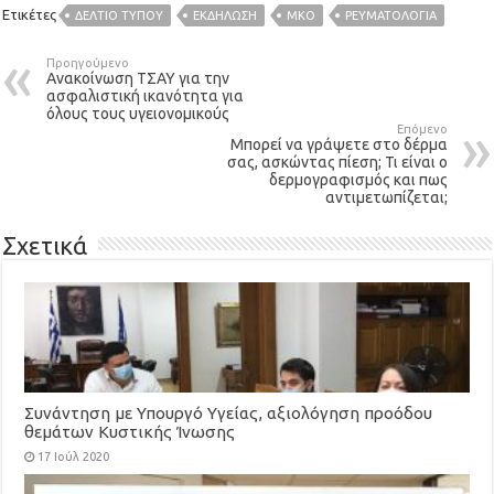
Ετικέτες
ΔΕΛΤΙΟ ΤΥΠΟΥ
ΕΚΔΉΛΩΣΗ
ΜΚΟ
ΡΕΥΜΑΤΟΛΟΓΊΑ
Προηγούμενο
Ανακοίνωση ΤΣΑΥ για την
ασφαλιστική ικανότητα για
όλους τους υγειονομικούς
Επόμενο
Μπορεί να γράψετε στο δέρμα
σας, ασκώντας πίεση; Τι είναι ο
δερμογραφισμός και πως
αντιμετωπίζεται;
Σχετικά
Συνάντηση με Υπουργό Υγείας, αξιολόγηση προόδου
θεμάτων Κυστικής Ίνωσης
17 Ιούλ 2020