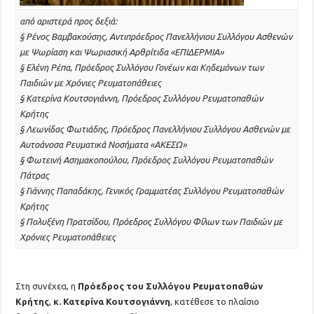
από αριστερά προς δεξιά:
§ Ρένος Βαμβακούσης, Αντιπρόεδρος Πανελλήνιου Συλλόγου Ασθενών
με Ψωρίαση και Ψωριασική Αρθρίτιδα «ΕΠΙΔΕΡΜΙΑ»
§ Ελένη Ρέπα, Πρόεδρος Συλλόγου Γονέων και Κηδεμόνων των
Παιδιών με Χρόνιες Ρευματοπάθειες
§ Κατερίνα Κουτσογιάννη, Πρόεδρος Συλλόγου Ρευματοπαθών
Κρήτης
§ Λεωνίδας Φωτιάδης, Πρόεδρος Πανελλήνιου Συλλόγου Ασθενών με
Αυτοάνοσα Ρευματικά Νοσήματα «ΑΚΕΣΩ»
§ Φωτεινή Ασημακοπούλου, Πρόεδρος Συλλόγου Ρευματοπαθών
Πάτρας
§ Γιάννης Παπαδάκης, Γενικός Γραμματέας Συλλόγου Ρευματοπαθών
Κρήτης
§ Πολυξένη Πρατσίδου, Πρόεδρος Συλλόγου Φίλων των Παιδιών με
Χρόνιες Ρευματοπάθειες
Στη συνέχεα, η
Πρόεδρος του Συλλόγου Ρευματοπαθών
Κρήτης
,
κ. Κατερίνα Κουτσογιάννη
, κατέθεσε το πλαίσιο