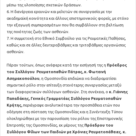
μέσω της υλοποίησης σχετικών δράσεων.
6. Η διενέργεια ερευνών και μελετών σε συνεργασία με την
ακαδημαϊκή κοινότητα και άλλους επιστημονικούς φορείς, με στόχο
την εξαγωγή συμπερασμάτων που θα συμβάλλουν στη βελτίωση
της ποιότητας ζωής των ασθενών.
7. Η συμμετοχή στο Εθνικό Συμβούλιο για τις Ρευματικές Παθήσεις,
καθώς και σε άλλες δευτεροβάθμιες και τριτοβάθμιες οργανώσεις
ασθενών.
Πέραν τούτων, όπως ανέφερε κατά την εισήγησή της η
Πρόεδρος
του Συλλόγου Ρευματοπαθών Πάτρας, κ. Φωτεινή
Ασημακοπούλου
, η Ομοσπονδία επιδιώκει να διαδραματίσει
σημαντικό ρόλο στην επίτευξη στενότερης συνεργασίας μεταξύ
των διαφορετικών συλλόγων ασθενών. Στη συνέχεια, ο
κ. Γιάννης
Παπαδάκης,
Γενικός Γραμματέας Συλλόγου Ρευματοπαθών
Κρήτης,
περιέγραψε αναλυτικότερα την προσπάθεια ετών που
οδήγησε στη σύσταση της Ομοσπονδίας και η Συνέντευξη Τύπου
ολοκληρώθηκε με την παρουσίαση του ρόλου της Επιστημονικής
Επιτροπής της Ομοσπονδίας, εκ μέρους της
Πρόεδρου του
Συλλόγου Φίλων των Παιδιών με Χρόνιες Ρευματοπάθειες
,
κ.