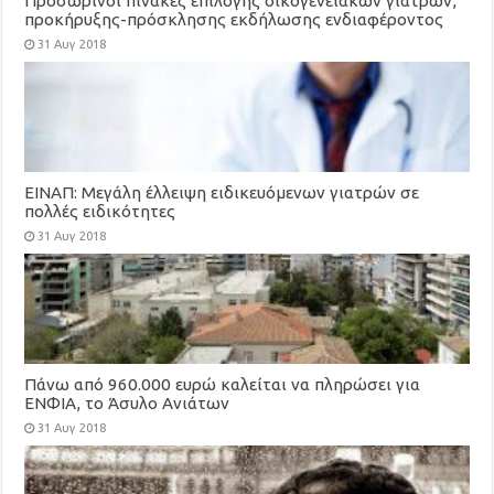
Προσωρινοί πίνακες επιλογής οικογενειακών γιατρών,
προκήρυξης-πρόσκλησης εκδήλωσης ενδιαφέροντος
για τη στελέχωση των Τοπικών Μονάδων Υγείας
31 Αυγ 2018
(ΤΟΜΥ)
ΕΙΝΑΠ: Μεγάλη έλλειψη ειδικευόμενων γιατρών σε
πολλές ειδικότητες
31 Αυγ 2018
Πάνω από 960.000 ευρώ καλείται να πληρώσει για
ΕΝΦΙΑ, το Άσυλο Ανιάτων
31 Αυγ 2018