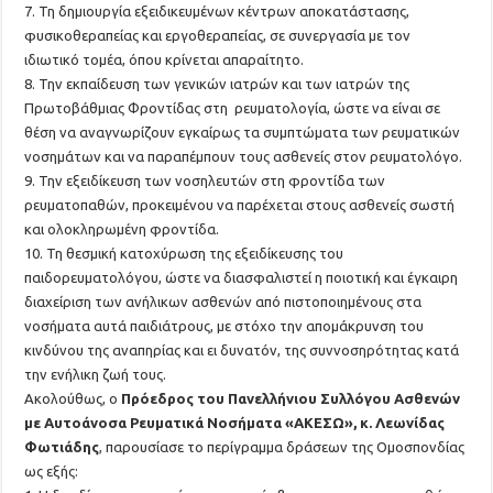
7. Τη δημιουργία εξειδικευμένων κέντρων αποκατάστασης,
φυσικοθεραπείας και εργοθεραπείας, σε συνεργασία με τον
ιδιωτικό τομέα, όπου κρίνεται απαραίτητο.
8. Την εκπαίδευση των γενικών ιατρών και των ιατρών της
Πρωτοβάθμιας Φροντίδας στη ρευματολογία, ώστε να είναι σε
θέση να αναγνωρίζουν εγκαίρως τα συμπτώματα των ρευματικών
νοσημάτων και να παραπέμπουν τους ασθενείς στον ρευματολόγο.
9. Την εξειδίκευση των νοσηλευτών στη φροντίδα των
ρευματοπαθών, προκειμένου να παρέχεται στους ασθενείς σωστή
και ολοκληρωμένη φροντίδα.
10. Τη θεσμική κατοχύρωση της εξειδίκευσης του
παιδορευματολόγου, ώστε να διασφαλιστεί η ποιοτική και έγκαιρη
διαχείριση των ανήλικων ασθενών από πιστοποιημένους στα
νοσήματα αυτά παιδιάτρους, με στόχο την απομάκρυνση του
κινδύνου της αναπηρίας και ει δυνατόν, της συννοσηρότητας κατά
την ενήλικη ζωή τους.
Ακολούθως, ο
Πρόεδρος του Πανελλήνιου Συλλόγου Ασθενών
με Αυτοάνοσα Ρευματικά Νοσήματα «ΑΚΕΣΩ», κ. Λεωνίδας
Φωτιάδης
, παρουσίασε το περίγραμμα δράσεων της Ομοσπονδίας
ως εξής: