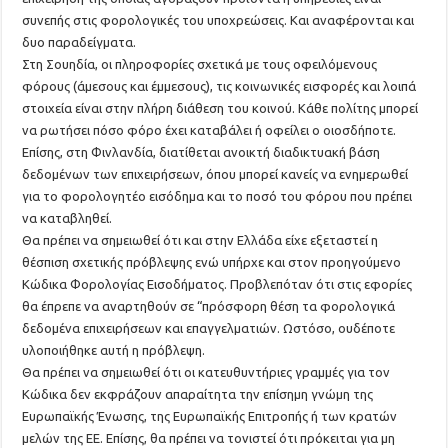
συνεπής στις φορολογικές του υποχρεώσεις. Και αναφέρονται και
δυο παραδείγματα.
Στη Σουηδία, οι πληροφορίες σχετικά με τους οφειλόμενους
φόρους (άμεσους και έμμεσους), τις κοινωνικές εισφορές και λοιπά
στοιχεία είναι στην πλήρη διάθεση του κοινού. Κάθε πολίτης μπορεί
να ρωτήσει πόσο φόρο έχει καταβάλει ή οφείλει ο οιοσδήποτε.
Επίσης, στη Φινλανδία, διατίθεται ανοικτή διαδικτυακή βάση
δεδομένων των επιχειρήσεων, όπου μπορεί κανείς να ενημερωθεί
για το φορολογητέο εισόδημα και το ποσό του φόρου που πρέπει
να καταβληθεί.
Θα πρέπει να σημειωθεί ότι και στην Ελλάδα είχε εξεταστεί η
θέσπιση σχετικής πρόβλεψης ενώ υπήρχε και στον προηγούμενο
Κώδικα Φορολογίας Εισοδήματος. Προβλεπόταν ότι στις εφορίες
θα έπρεπε να αναρτηθούν σε “πρόσφορη θέση τα φορολογικά
δεδομένα επιχειρήσεων και επαγγελματιών. Ωστόσο, ουδέποτε
υλοποιήθηκε αυτή η πρόβλεψη.
Θα πρέπει να σημειωθεί ότι οι κατευθυντήριες γραμμές για τον
Κώδικα δεν εκφράζουν απαραίτητα την επίσημη γνώμη της
Ευρωπαϊκής Ένωσης, της Ευρωπαϊκής Επιτροπής ή των κρατών
μελών της ΕΕ. Επίσης, θα πρέπει να τονιστεί ότι πρόκειται για μη