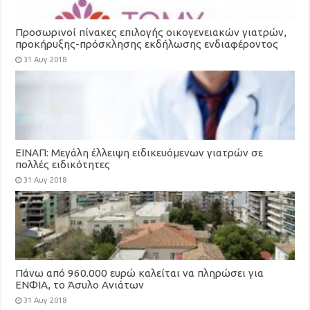
Προσωρινοί πίνακες επιλογής οικογενειακών γιατρών,
προκήρυξης-πρόσκλησης εκδήλωσης ενδιαφέροντος
για τη στελέχωση των Τοπικών Μονάδων Υγείας
31 Αυγ 2018
(ΤΟΜΥ)
ΕΙΝΑΠ: Μεγάλη έλλειψη ειδικευόμενων γιατρών σε
πολλές ειδικότητες
31 Αυγ 2018
Πάνω από 960.000 ευρώ καλείται να πληρώσει για
ΕΝΦΙΑ, το Άσυλο Ανιάτων
31 Αυγ 2018