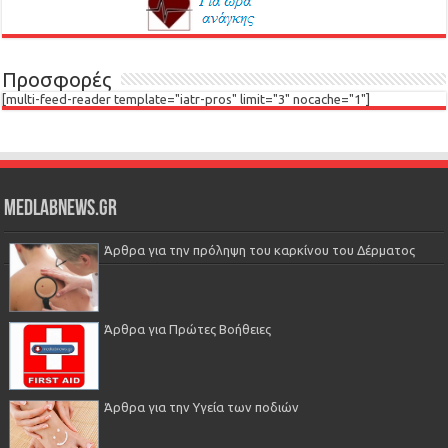
Προσφορές
[multi-feed-reader template="iatr-pros" limit="3" nocache="1"]
Medlabnews.gr
Άρθρα για την πρόληψη του καρκίνου του Δέρματος
Άρθρα για Πρώτες Βοήθειες
Άρθρα για την Υγεία των ποδιών