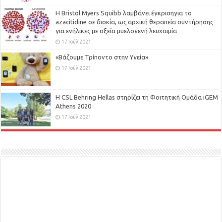
Η Bristol Myers Squibb λαμβάνει έγκρισηγια το
azacitidine σε δισκία, ως αρχική θεραπεία συντήρησης
για ενήλικες με οξεία μυελογενή λευχαιμία
17 Ιούλ 2021
«Βάζουμε Τρίποντο στην Υγεία»
17 Ιούλ 2021
H CSL Behring Hellas στηρίζει τη Φοιτητική Ομάδα iGEM
Athens 2020
17 Ιούλ 2021