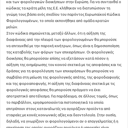
και των φορολογικών διοικήσεων στην Ευρώπη. Για να συνταχθεί ο
κώδικας τα κράτη μέλη της Ε.Ε. κλήθηκαν να διατυπώσουν τη
γνώμη τους βάσει ενός σχεδίου του παρόντος Ευρωπαϊκού Κώδικα
Φορολογουμένων, το οποίο εκπονήθηκε από ομάδα κρατών
μελών.
Στον κώδικα σημειώνεται, μεταξύ άλλων, ότι η αύξηση της
διαφάνειας από την πλευρά των φορολογουμένων θα μπορούσε
να επιτευχθεί με την παροχή κινήτρων, όπως είναι η δημοσιοποίηση
της καταβολής των φόρων των επιχειρήσεων. Οι φορολογικές
διοικήσεις θα μπορούσαν επίσης να εξετάσουν κατά πόσον η
αύξηση της ενημέρωσης του κοινού σχετικά με τις αποφάσεις και τις
δράσεις για τη φορολόγηση των επιχειρήσεων θα μπορούσε να
συμβάλει στη μείωση της φορολογικής απάτης, της φοροδιαφυγής
και της φοροαποφυγής. Η αύξηση της διαφάνειας σχετικά με τις
φορολογικές αποφάσεις θα μπορούσε πράγματι να έχει
αποτρεπτικό αποτέλεσμα. Για παράδειγμα, σε άλλους τομείς, όπως
το περιβάλλον, χρησιμοποιούνται πιστοποιητικά τα οποία
επιτρέπουν στους καταναλωτές να αγοράζουν προϊόντα από
εταιρείες με κοινές κοινωνικές αξίες και δεοντολογία. Στην ουσία,
δηλαδή, να γνωρίζουν οι φορολογούμενοι αν ο επαγγελματίας ή η
επιχείρηση της οποίας αγοράζουν προϊόντα ή υπηρεσίες είναι