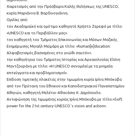
Χαιρετισμός από την Πρέσβειρα Kαλής Θελήσεως της UNESCO,
κυρία Μαριάννα Β. Βαρδινογιάννη.
Ομιλίες από:
τον Ακαδημαϊκό και ομότιμο καθηγητή Χρήστο Ζερεφό με τίτλο:
«UNESCO και το Περιβάλλον μας».
τον καθηγητή του Τμήματος Επικοινωνίας και Μέσων Μαζικής
Ενημέρωσης Μιχαήλ Μεϊμάρη με τίτλο: «human[e]ducation:
Αλφαβητισμός βασισμένος στο γνώθι σαυτόν».
την καθηγήτρια του Τμήματος Ιστορίας και Αρχαιολογίας Ελένη
Μαντζουράνη με τίτλο: «H UNESCO συνομιλεί με τα μνημεία:
επιτεύγματα και προβληματισμοί».
Επίδοση τιμητικής πλακέτας στην τιμωμένη κυρία Ιρίνα Μπόκοβα
από τον Πρύτανη του Εθνικού και Καποδιστριακού Πανεπιστημίου
Αθηνών, καθηγητή Μελέτιο-Αθανάσιο Κ. Δημόπουλο.
Αντιφώνηση της τιμωμένης κυρίας Ιρίνα Μπόκοβα με τίτλο:«Soft
power for the 21st century-UNESCO΄s vision and action».