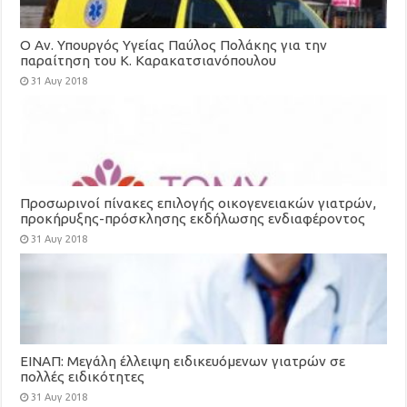
Ο Αν. Υπουργός Υγείας Παύλος Πολάκης για την
παραίτηση του Κ. Καρακατσιανόπουλου
31 Αυγ 2018
Προσωρινοί πίνακες επιλογής οικογενειακών γιατρών,
προκήρυξης-πρόσκλησης εκδήλωσης ενδιαφέροντος
για τη στελέχωση των Τοπικών Μονάδων Υγείας
31 Αυγ 2018
(ΤΟΜΥ)
ΕΙΝΑΠ: Μεγάλη έλλειψη ειδικευόμενων γιατρών σε
πολλές ειδικότητες
31 Αυγ 2018