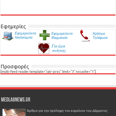
Εφημερίες
Προσφορές
[multi-feed-reader template="iatr-pros" limit="3" nocache="1"]
Medlabnews.gr
Άρθρα για την πρόληψη του καρκίνου του Δέρματος