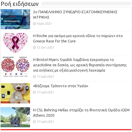
Ροή ειδήσεων
2ο ΠΑΝΕΛΛΗΝΙΟ ΣΥΝΕΔΡΙΟ ΕΞΑΤΟΜΙΚΕΥΜΕΝΗΣ
ΙΑΤΡΙΚΗΣ
9 Δεκ 2021
H Roche για ακόμα μια χρονιά «δίνει το παρών» στο
Greece Race for the Cure
12 Οκτ 2021
Η Bristol Myers Squibb λαμβάνει έγκρισηγια το
azacitidine σε δισκία, ως αρχική θεραπεία συντήρησης
για ενήλικες με οξεία μυελογενή λευχαιμία
17 Ιούλ 2021
«Βάζουμε Τρίποντο στην Υγεία»
17 Ιούλ 2021
H CSL Behring Hellas στηρίζει τη Φοιτητική Ομάδα iGEM
Athens 2020
17 Ιούλ 2021