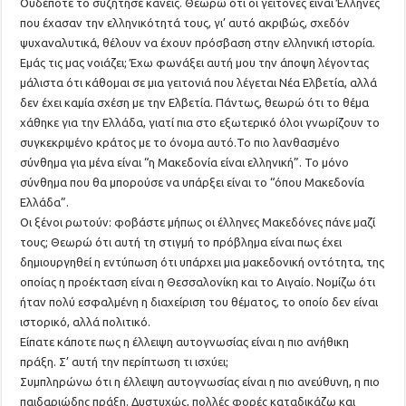
Ουδέποτε το συζήτησε κανείς. Θεωρώ ότι οι γείτονες είναι Έλληνες
που έχασαν την ελληνικότητά τους, γι’ αυτό ακριβώς, σχεδόν
ψυχαναλυτικά, θέλουν να έχουν πρόσβαση στην ελληνική ιστορία.
Εμάς τις μας νοιάζει; Έχω φωνάξει αυτή μου την άποψη λέγοντας
μάλιστα ότι κάθομαι σε μια γειτονιά που λέγεται Νέα Ελβετία, αλλά
δεν έχει καμία σχέση με την Ελβετία. Πάντως, θεωρώ ότι το θέμα
χάθηκε για την Ελλάδα, γιατί πια στο εξωτερικό όλοι γνωρίζουν το
συγκεκριμένο κράτος με το όνομα αυτό.Το πιο λανθασμένο
σύνθημα για μένα είναι “η Μακεδονία είναι ελληνική”. Το μόνο
σύνθημα που θα μπορούσε να υπάρξει είναι το “όπου Μακεδονία
Ελλάδα”.
Οι ξένοι ρωτούν: φοβάστε μήπως οι έλληνες Μακεδόνες πάνε μαζί
τους; Θεωρώ ότι αυτή τη στιγμή το πρόβλημα είναι πως έχει
δημιουργηθεί η εντύπωση ότι υπάρχει μια μακεδονική οντότητα, της
οποίας η προέκταση είναι η Θεσσαλονίκη και το Αιγαίο. Νομίζω ότι
ήταν πολύ εσφαλμένη η διαχείριση του θέματος, το οποίο δεν είναι
ιστορικό, αλλά πολιτικό.
Είπατε κάποτε πως η έλλειψη αυτογνωσίας είναι η πιο ανήθικη
πράξη. Σ’ αυτή την περίπτωση τι ισχύει;
Συμπληρώνω ότι η έλλειψη αυτογνωσίας είναι η πιο ανεύθυνη, η πιο
παιδαριώδης πράξη. Δυστυχώς, πολλές φορές καταδικάζω και