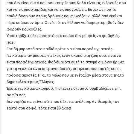
που δεν είναι αυτά που σου επιτρέπουν. Καλό είναι τις ενέργειές σου
και να τις υποστηρίζεις και να τις υπογράφεις. Ευτυχώς που τα
παιδιά βγαίνουν στους δρόμους και φωνάζουν, αλλά από εκεί και
πέρα υπάρχουν όρια. Οι νέοι όταν θέλουν να διαμαρτυρηθούν δεν
φορούν κουκούλες.
Υποστηρίξατε ότι μπροστά στα παιδιά δεν μπορείς να φοβηθείς.
Γιατί;
Επειδή μπροστά στα παιδιά πρέπει να είσαι παραδειγματικός.
Γενικότερα, αν μπορείς να έχεις έναν σκοπό στη ζωή σου, είναι να
είσαι παραδειγματικός. Φοβάμαι ότι αυτή τη στιγμή οι μόνοι ήρωες
για τη νεολαία είναι οι τραγουδιστές, οι τηλεπαρουσιαστές και οι
ποδοσφαιριστές. Γι’ αυτό γελώ που με ενέταξαν μέσα στους εκατό
δημοφιλέστερους Έλληνες.
Έχετε γενικότερα χιούμορ. Πιστεύετε ότι αυτό συμβαδίζει με τη…
σοφία σας;
Δεν νομίζω πως είναι κάτι που δέχεται ανάλυση. Αν θεωρείς τον
εαυτό σου σοφό, τότε είσαι βλάκας!