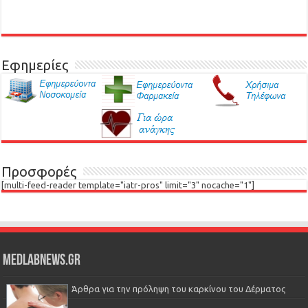
Εφημερίες
Προσφορές
[multi-feed-reader template="iatr-pros" limit="3" nocache="1"]
Medlabnews.gr
Άρθρα για την πρόληψη του καρκίνου του Δέρματος