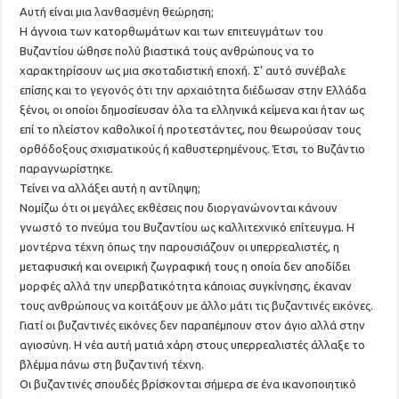
Αυτή είναι μια λανθασμένη θεώρηση;
Η άγνοια των κατορθωμάτων και των επιτευγμάτων του
Βυζαντίου ώθησε πολύ βιαστικά τους ανθρώπους να το
χαρακτηρίσουν ως μια σκοταδιστική εποχή. Σ’ αυτό συνέβαλε
επίσης και το γεγονός ότι την αρχαιότητα διέδωσαν στην Ελλάδα
ξένοι, οι οποίοι δημοσίευσαν όλα τα ελληνικά κείμενα και ήταν ως
επί το πλείστον καθολικοί ή προτεστάντες, που θεωρούσαν τους
ορθόδοξους σχισματικούς ή καθυστερημένους. Έτσι, το Βυζάντιο
παραγνωρίστηκε.
Τείνει να αλλάξει αυτή η αντίληψη;
Νομίζω ότι οι μεγάλες εκθέσεις που διοργανώνονται κάνουν
γνωστό το πνεύμα του Βυζαντίου ως καλλιτεχνικό επίτευγμα. Η
μοντέρνα τέχνη όπως την παρουσιάζουν οι υπερρεαλιστές, η
μεταφυσική και ονειρική ζωγραφική τους η οποία δεν αποδίδει
μορφές αλλά την υπερβατικότητα κάποιας συγκίνησης, έκαναν
τους ανθρώπους να κοιτάξουν με άλλο μάτι τις βυζαντινές εικόνες.
Γιατί οι βυζαντινές εικόνες δεν παραπέμπουν στον άγιο αλλά στην
αγιοσύνη. Η νέα αυτή ματιά χάρη στους υπερρεαλιστές άλλαξε το
βλέμμα πάνω στη βυζαντινή τέχνη.
Οι βυζαντινές σπουδές βρίσκονται σήμερα σε ένα ικανοποιητικό