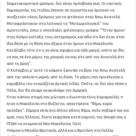
διαμετακομιστικό εμπόριο, δεν είχαν πρόσβαση εκεί. Οι ναυτικές
δημοκρατίες της Ιταλίας έπεσαν σε αχρηστία και άρχισαν να
αναζητούν νέους δρόμους για να φτάσουν στην Άπω Ανατολή.
Μεταφράστηκαν στα λατινικά τα “Μετεωρολογικά” του
Αριστοτέλη, όπου ο σπουδαίος φιλόσοφος γράφει: ““Όταν ήμουν
στην Κύπρο κοίταξα τους αστερισμούς και είδα ότι δεν ήταν στην
ίδια θέση με τη θέση που ήξερα όταν ήμουν στη Μακεδονία.
Κατάλαβα τότε ότι η γη είναι σφαίρα και πάλι μικρά, οπότε αν θες
να πας σε ένα μέρος της μπορείς να πας είτε από την Ανατολή είτε
από τη Δύση”.
Ο Κολόμβος μ’ αυτό το κείμενο ξεκινάει να βρει την Άπω Ανατολή
από την απέναντι μεριά, από τη δύση. Το μέρος που προσέγγισε η
καραβέλα του ονομάζεται Δυτικές Ινδίες. Οπότε, αν δεν είχε πέσει η
Πόλη, δεν θα είχαμε ανακαλύψει την Αμερική.
Όταν κάποια στιγμή σας ρώτησε ο Κωνσταντίνος Καραμανλής τι
ήταν η Μακεδονία στο Βυζάντιο, απαντήσατε: “θέμα, κύριε
πρόεδρε”. Σήμερα είναι ένα άλλου είδους θέμα, πολύ σοβαρό πια για
εμάς τους Έλληνες. Έχετε εκφράσει κατά καιρούς την άποψή σας η
ΠΓΔΜ να ονομαστεί Νέα Μακεδονία. Γιατί;
Υπάρχει η Μεγάλη Βρετανία, αλλά και η Βρετάνη στη Γαλλία.