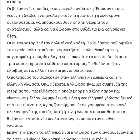
στάδιο;
Οι βυζαντινές σπουδές έχουν μεγάλη ανάπτυξη. Έδωσαν στους
νέους τη διάθεση να αναλογιστούν τι ήταν αυτή η χιλιόχρονη
αυτοκρατορία, να απομακρυνθούν από τη θεωρία του
σκοταδισμού, αλλά και να δώσουν στο Βυζάντιο μια καινούργια
θέση.
Οι αυτοκρατορίες ήταν πολυεθνικά κράτη. Το Βυζάντιο πού οφείλει
τον ενιαίο πολιτιστικό του χαρακτήρα; Η πολυεθνικότητα, η
παγκοσμιότητα ως ιδεολογία και η αιωνιότητα ως ελπίδα είναι τα
τρία χαρακτηριστικά κάθε αυτοκρατορίας. Το Βυζάντιο ήταν
ακριβώς αυτό, αλλά ήταν και μονοπολιτιστικό.
Ο πολιτισμός του βασιζόταν στην ελληνιστική εμπειρία και την
ελληνική γλώσσα. Όπως ξέρετε, η γλώσσα είναι μια σύμπτυξη της
ιστορίας του παρελθόντος, η οποία μπορεί να είναι παρόν και
γίνεται και μέλλον. Ας μην ξεχνάμε ότι η νεοελληνική γλώσσα ξεκινά
από τα κείμενα της Αγίας Γραφής, που ήταν γραμμένα στην κοινή
αλεξανδρινή της εποχής. Αυτή ήταν η γλώσσα που υιοθέτησε το
Βυζάντιο “εναντίον” των λατινικών, τα οποία ήταν διεθνής
γλώσσα.
Εκείνη την εποχή τα ελληνικά είναι η γλώσσα των διανοουμένων και
τα λατινικά είναι η διοικητική γλώσσα. Οπότε, αυτός ο