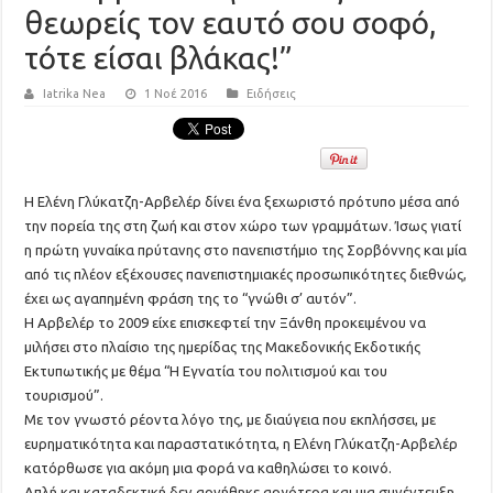
θεωρείς τον εαυτό σου σοφό,
τότε είσαι βλάκας!”
Iatrika Nea
1 Νοέ 2016
Ειδήσεις
Η Ελένη Γλύκατζη-Αρβελέρ δίνει ένα ξεχωριστό πρότυπο μέσα από
την πορεία της στη ζωή και στον χώρο των γραμμάτων. Ίσως γιατί
η πρώτη γυναίκα πρύτανης στο πανεπιστήμιο της Σορβόννης και μία
από τις πλέον εξέχουσες πανεπιστημιακές προσωπικότητες διεθνώς,
έχει ως αγαπημένη φράση της το “γνώθι σ’ αυτόν”.
Η Αρβελέρ το 2009 είχε επισκεφτεί την Ξάνθη προκειμένου να
μιλήσει στο πλαίσιο της ημερίδας της Μακεδονικής Εκδοτικής
Εκτυπωτικής με θέμα “Η Εγνατία του πολιτισμού και του
τουρισμού”.
Με τον γνωστό ρέοντα λόγο της, με διαύγεια που εκπλήσσει, με
ευρηματικότητα και παραστατικότητα, η Ελένη Γλύκατζη-Αρβελέρ
κατόρθωσε για ακόμη μια φορά να καθηλώσει το κοινό.
Απλή και καταδεκτική δεν αρνήθηκε αργότερα και μια συνέντευξη