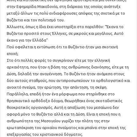
στην Εφημερίδα Μακεδονία, στη διάρκεια της οποίας ανέπτυξε
μεταξύ άλλων τις πολύ ενδιαφέρουσες απόψεις της σχετικά με το
Βυζάντιο και τον πολιτισμό του.
Άλλωστε, όπως η ίδια έχει υποστηρίξει στο παρελθόν: “Έκανα το
Βυζάντιο προσιτό στους Έλληνες, σε μικρούς και μεγάλους. Αυτό
έκανα για την Ελλάδα”
Πού οφείλεται η εντύπωση ότι το Βυζάντιο ήταν μια σκοτεινή
εποχή;
Στο ότι πολλές φορές το συγκρίνουν είτε με την ελληνική
αρχαιότητα, που ήταν η βάση της ανθρώπινης διανόησης, είτε με τη
Δύση, δηλαδή την αναγέννηση. Το Βυζάντιο ήταν ανάμεσα στους
δύο αυτούς σταθμούς, που αντιπροσωπεύουν το ορθολογιστικό και
ανοιχτό πνεύμα, την ερώτηση, την απάντηση, τη σκέψη.
Παράλληλα, επειδή ήταν ένα μόρφωμα που στηρίχθηκε στο
θρησκευτικό ορθόδοξο δόγμα, θεωρήθηκε ένας σκοταδιστικός
θεοκρατικός οργανισμός. Αυτή η απαξίωση του μεσαίωνα δεν
αφορά μόνο το Βυζάντιο αλλά και τη Δύση. Είναι η εποχή που η
ανθρωπότητα της Μεσογείου γυρίζει την πλάτη της στην
ερωταπόκριση του αρχαίου πνεύματος και μπαίνει στην εποχή της
επεξεργασίας του χριστιανικού δόγματος.