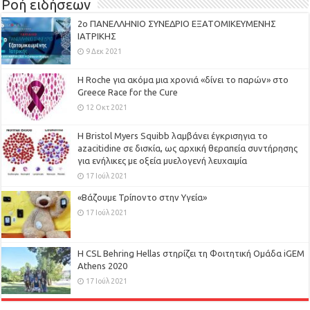
Ροή ειδήσεων
2ο ΠΑΝΕΛΛΗΝΙΟ ΣΥΝΕΔΡΙΟ ΕΞΑΤΟΜΙΚΕΥΜΕΝΗΣ
ΙΑΤΡΙΚΗΣ
9 Δεκ 2021
H Roche για ακόμα μια χρονιά «δίνει το παρών» στο
Greece Race for the Cure
12 Οκτ 2021
Η Bristol Myers Squibb λαμβάνει έγκρισηγια το
azacitidine σε δισκία, ως αρχική θεραπεία συντήρησης
για ενήλικες με οξεία μυελογενή λευχαιμία
17 Ιούλ 2021
«Βάζουμε Τρίποντο στην Υγεία»
17 Ιούλ 2021
H CSL Behring Hellas στηρίζει τη Φοιτητική Ομάδα iGEM
Athens 2020
17 Ιούλ 2021