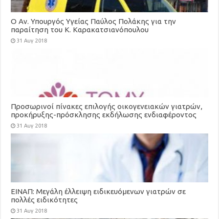
Ο Αν. Υπουργός Υγείας Παύλος Πολάκης για την
παραίτηση του Κ. Καρακατσιανόπουλου
31 Αυγ 2018
Προσωρινοί πίνακες επιλογής οικογενειακών γιατρών,
προκήρυξης-πρόσκλησης εκδήλωσης ενδιαφέροντος
για τη στελέχωση των Τοπικών Μονάδων Υγείας
31 Αυγ 2018
(ΤΟΜΥ)
ΕΙΝΑΠ: Μεγάλη έλλειψη ειδικευόμενων γιατρών σε
πολλές ειδικότητες
31 Αυγ 2018