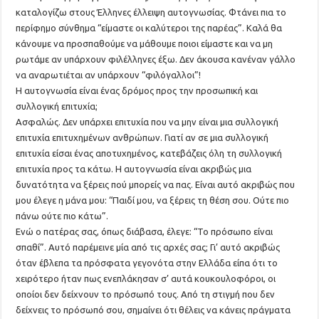
καταλογίζω στους Έλληνες έλλειψη αυτογνωσίας. Φτάνει πια το
περίφημο σύνθημα “είμαστε οι καλύτεροι της παρέας”. Καλά θα
κάνουμε να προσπαθούμε να μάθουμε ποιοι είμαστε και να μη
ρωτάμε αν υπάρχουν φιλέλληνες έξω. Δεν άκουσα κανέναν γάλλο
να αναρωτιέται αν υπάρχουν “φιλόγαλλοι”!
Η αυτογνωσία είναι ένας δρόμος προς την προσωπική και
συλλογική επιτυχία;
Ασφαλώς. Δεν υπάρχει επιτυχία που να μην είναι μια συλλογική
επιτυχία επιτυχημένων ανθρώπων. Γιατί αν σε μια συλλογική
επιτυχία είσαι ένας αποτυχημένος, κατεβάζεις όλη τη συλλογική
επιτυχία προς τα κάτω. Η αυτογνωσία είναι ακριβώς μια
δυνατότητα να ξέρεις πού μπορείς να πας. Είναι αυτό ακριβώς που
μου έλεγε η μάνα μου: “Παιδί μου, να ξέρεις τη θέση σου. Ούτε πιο
πάνω ούτε πιο κάτω”.
Ενώ ο πατέρας σας, όπως διάβασα, έλεγε: “Το πρόσωπο είναι
σπαθί”. Αυτό παρέμεινε μία από τις αρχές σας; Γι’ αυτό ακριβώς
όταν έβλεπα τα πρόσφατα γεγονότα στην Ελλάδα είπα ότι το
χειρότερο ήταν πως ενεπλάκησαν σ’ αυτά κουκουλοφόροι, οι
οποίοι δεν δείχνουν το πρόσωπό τους. Από τη στιγμή που δεν
δείχνεις το πρόσωπό σου, σημαίνει ότι θέλεις να κάνεις πράγματα