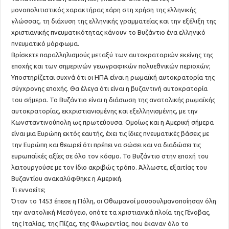
μονοπολιτιστικός χαρακτήρας χάρη στη χρήση της ελληνικής
γλώσσας, τη διάχυση της ελληνικής γραμματείας και την εξέλιξη της
χριστιανικής πνευματικότητας κάνουν το Βυζάντιο ένα ελληνικό
πνευματικό μόρφωμα.
Βρίσκετε παραλληλισμούς μεταξύ των αυτοκρατοριών εκείνης της
εποχής και των σημερινών γεωγραφικών πολυεθνικών περιοχών;
Υποστηρίζεται συχνά ότι οι ΗΠΑ είναι η ρωμαϊκή αυτοκρατορία της
σύγχρονης εποχής. Θα έλεγα ότι είναι η βυζαντινή αυτοκρατορία
του σήμερα. Το Βυζάντιο είναι η διάσωση της ανατολικής ρωμαϊκής
αυτοκρατορίας, εκχριστιανισμένης και εξελληνισμένης, με την
Κωνσταντινούπολη ως πρωτεύουσα. Ομοίως και η Αμερική σήμερα
είναι μια Ευρώπη εκτός εαυτής, έχει τις ίδιες πνευματικές βάσεις με
την Ευρώπη και θεωρεί ότι πρέπει να σώσει και να διαδώσει τις
ευρωπαϊκές αξίες σε όλο τον κόσμο. Το Βυζάντιο στην εποχή του
λειτουργούσε με τον ίδιο ακριβώς τρόπο. Άλλωστε, εξαιτίας του
Βυζαντίου ανακαλύφθηκε η Αμερική.
Τι εννοείτε;
Όταν το 1453 έπεσε η Πόλη, οι Οθωμανοί μουσουλμανοποίησαν όλη
την ανατολική Μεσόγειο, οπότε τα χριστιανικά πλοία της Γένοβας,
της Ιταλίας, της Πίζας, της Φλωρεντίας, που έκαναν όλο το