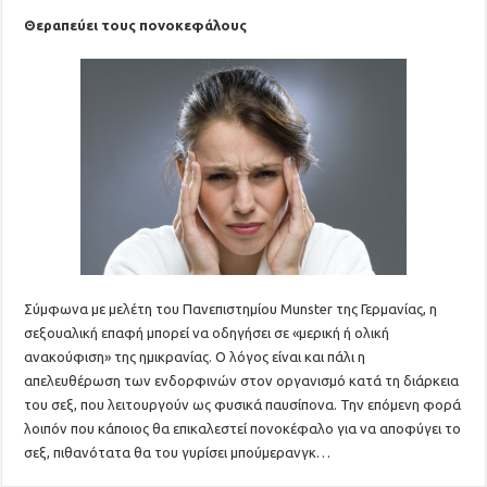
Θεραπεύει τους πονοκεφάλους
Σύμφωνα με μελέτη του Πανεπιστημίου Munster της Γερμανίας, η
σεξουαλική επαφή μπορεί να οδηγήσει σε «μερική ή ολική
ανακούφιση» της ημικρανίας. Ο λόγος είναι και πάλι η
απελευθέρωση των ενδορφινών στον οργανισμό κατά τη διάρκεια
του σεξ, που λειτουργούν ως φυσικά παυσίπονα. Την επόμενη φορά
λοιπόν που κάποιος θα επικαλεστεί πονοκέφαλο για να αποφύγει το
σεξ, πιθανότατα θα του γυρίσει μπούμερανγκ…