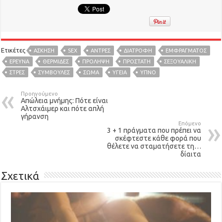
Ετικέτες
AΣΚΗΣΗ
SEX
ΆΝΤΡΕΣ
ΔΙΑΤΡΟΦΉ
ΕΜΦΡΆΓΜΑΤΟΣ
ΕΡΕΥΝΑ
ΘΕΡΜΊΔΕΣ
ΠΡΟΛΗΨΗ
ΠΡΟΣΤΆΤΗ
ΣΕΞΟΥΑΛΙΚΉ
ΣΤΡΕΣ
ΣΥΜΒΟΥΛΕΣ
ΣΏΜΑ
ΥΓΕΙΑ
ΎΠΝΟ
Προηγούμενο
Απώλεια μνήμης: Πότε είναι
Αλτσχάιμερ και πότε απλή
γήρανση
Επόμενο
3 + 1 πράγματα που πρέπει να
σκέφτεστε κάθε φορά που
θέλετε να σταματήσετε τη…
δίαιτα
Σχετικά