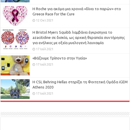
H Roche για ακόμα μια χρονιά «δίνει το παρών» στο
Greece Race for the Cure
12 Οκτ 2021
Η Bristol Myers Squibb λαμβάνει έγκρισηγια το
azacitidine σε δισκία, ως αρχική θεραπεία συντήρησης
για ενήλικες με οξεία μυελογενή λευχαιμία
17 Ιούλ 2021
«Βάζουμε Τρίποντο στην Υγεία»
17 Ιούλ 2021
H CSL Behring Hellas στηρίζει τη Φοιτητική Ομάδα iGEM
Athens 2020
17 Ιούλ 2021