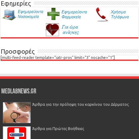
Εφημερίες
Προσφορές
[multi-feed-reader template="iatr-pros" limit="3" nocache="1"]
Medlabnews.gr
Άρθρα για την πρόληψη του καρκίνου του Δέρματος
Άρθρα για Πρώτες Βοήθειες