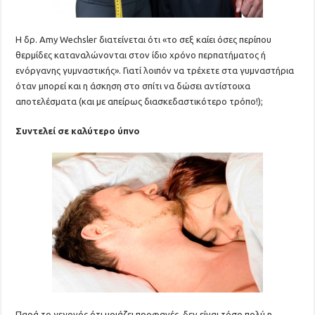
Η δρ. Amy Wechsler διατείνεται ότι «το σεξ καίει όσες περίπου
θερμίδες καταναλώνονται στον ίδιο χρόνο περπατήματος ή
ενόργανης γυμναστικής». Γιατί λοιπόν να τρέχετε στα γυμναστήρια
όταν μπορεί και η άσκηση στο σπίτι να δώσει αντίστοιχα
αποτελέσματα (και με απείρως διασκεδαστικότερο τρόπο!);
Συντελεί σε καλύτερο ύπνο
Παρά το γεγονός ότι μοιάζει προφανές, δεν είναι τόσο πολύ η