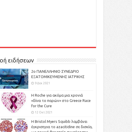
οή ειδήσεων
2ο ΠΑΝΕΛΛΗΝΙΟ ΣΥΝΕΔΡΙΟ
ΕΞΑΤΟΜΙΚΕΥΜΕΝΗΣ ΙΑΤΡΙΚΗΣ
9 Δεκ 2021
H Roche για ακόμα μια χρονιά
«δίνει το παρών» στο Greece Race
for the Cure
12 Οκτ 2021
Η Bristol Myers Squibb λαμβάνει
έγκρισηγια το azacitidine σε δισκία,