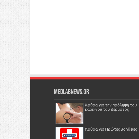
Medlabnews.gr
Άρθρα για την πρόληψη του
καρκίνου του Δέρματος
Άρθρα για Πρώτες Βοήθειες