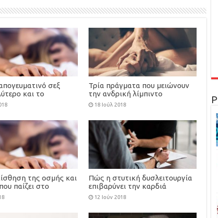
 απογευματινό σεξ
Τρία πράγματα που μειώνουν
λύτερο και το
την ανδρική λίμπιντο
Ρ
ι;
018
18 Ιούλ 2018
αίσθηση της οσμής και
Πώς η στυτική δυσλειτουργία
που παίζει στο
επιβαρύνει την καρδιά
18
12 Ιούν 2018