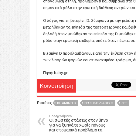
σπονδυλική στήλη, προλαμβάνει και συμβάλει στη
σημαντικό ρόλο στην ερωτική διάθεση αντρών και
Ο λόγος για τη βιταμίνη D. Σύμφωνα με την μελέτη 
μετρήθηκαν τα επίπεδα της τεστοστερόνης και βρέ
δηλαδή όταν μειώθηκαν τα επίπεδα της D μειώθηκε 
ρόλο στην ερωτική επιθυμία, οπότε όταν πέφτει σε χ
Βιταμίνη D προσλαμβάνουμε από την έκθεση στον ήλ
των λιπαρών ψαριών και σε ενισχυμένα τρόφιμα, ό
Πηγή: baby.gr
Κοινοποίηση
Ετικέτες
ΒΙΤΑΜΊΝΗ D
ΕΡΩΤΙΚΗ ΔΙΑΘΕΣΗ
ΣΕΞ
Προηγούμενο
Οι σωστές στάσεις στον ύπνο
για να ξυπνάτε χωρίς πόνους
και στομαχικά προβλήματα