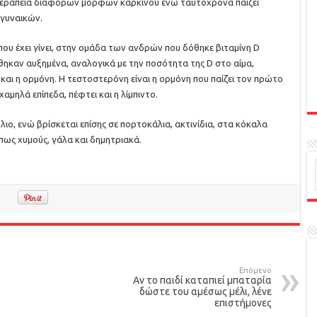
 θεραπεία διαφόρων μορφών καρκίνου ενώ ταυτόχρονα παίζει
 γυναικών.
που έχει γίνει, στην ομάδα των ανδρών που δόθηκε βιταμίνη D
θηκαν αυξημένα, αναλογικά με την ποσότητα της D στο αίμα,
και η ορμόνη. Η τεστοστερόνη είναι η ορμόνη που παίζει τον πρώτο
αμηλά επίπεδα, πέφτει και η λίμπιντο.
ιο, ενώ βρίσκεται επίσης σε πορτοκάλια, ακτινίδια, στα κόκαλα
πως χυμούς, γάλα και δημητριακά.
Επόμενο
Αν το παιδί καταπιεί μπαταρία
δώστε του αμέσως μέλι, λένε
επιστήμονες