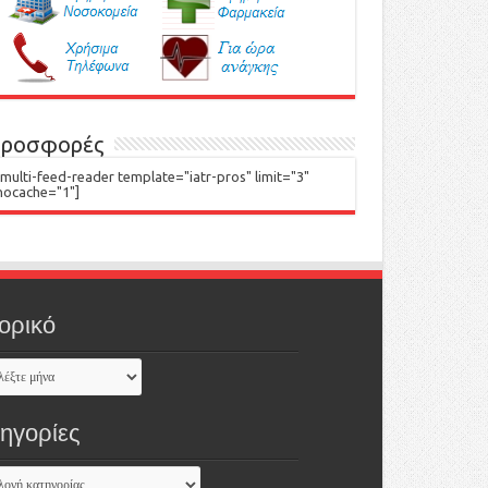
ροσφορές
[multi-feed-reader template="iatr-pros" limit="3"
nocache="1"]
ορικό
τηγορίες