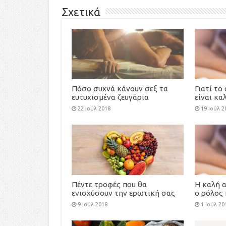
Σχετικά
Πόσο συχνά κάνουν σεξ τα
Γιατί το
ευτυχισμένα ζευγάρια
είναι κα
καλοκαίρ
22 Ιούλ 2018
19 Ιούλ 2
Πέντε τροφές που θα
Η καλή 
ενισχύσουν την ερωτική σας
ο ρόλος 
διάθεση
κρεβάτι
9 Ιούλ 2018
1 Ιούλ 20