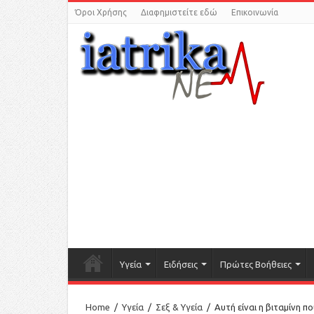
Όροι Χρήσης
Διαφημιστείτε εδώ
Επικοινωνία
Υγεία
Ειδήσεις
Πρώτες Βοήθειες
Home
/
Υγεία
/
Σεξ & Υγεία
/
Αυτή είναι η βιταμίνη π