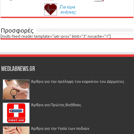
Προσφορές
[multi-feed-reader template="iatr-pros" limit="3" nocache="1"]
Medlabnews.gr
Άρθρα για την πρόληψη του καρκίνου του Δέρματος
Άρθρα για Πρώτες Βοήθειες
Άρθρα για την Υγεία των ποδιών