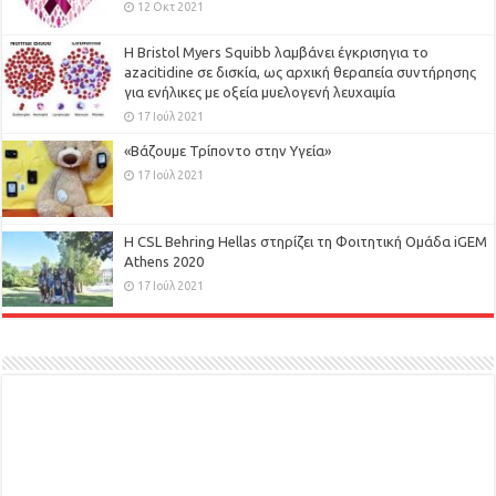
12 Οκτ 2021
Η Bristol Myers Squibb λαμβάνει έγκρισηγια το
azacitidine σε δισκία, ως αρχική θεραπεία συντήρησης
για ενήλικες με οξεία μυελογενή λευχαιμία
17 Ιούλ 2021
«Βάζουμε Τρίποντο στην Υγεία»
17 Ιούλ 2021
H CSL Behring Hellas στηρίζει τη Φοιτητική Ομάδα iGEM
Athens 2020
17 Ιούλ 2021