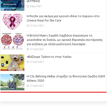
ΙΑΤΡΙΚΗΣ
9 Δεκ 2021
H Roche για ακόμα μια χρονιά «δίνει το παρών» στο
Greece Race for the Cure
12 Οκτ 2021
Η Bristol Myers Squibb λαμβάνει έγκρισηγια το
azacitidine σε δισκία, ως αρχική θεραπεία συντήρησης
για ενήλικες με οξεία μυελογενή λευχαιμία
17 Ιούλ 2021
«Βάζουμε Τρίποντο στην Υγεία»
17 Ιούλ 2021
H CSL Behring Hellas στηρίζει τη Φοιτητική Ομάδα iGEM
Athens 2020
17 Ιούλ 2021