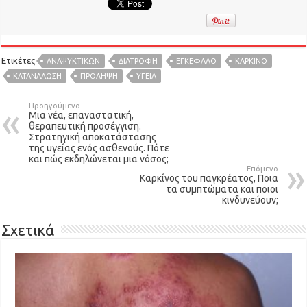
Ετικέτες
ΑΝΑΨΥΚΤΙΚΏΝ
ΔΙΑΤΡΟΦΉ
ΕΓΚΈΦΑΛΟ
ΚΑΡΚΊΝΟ
ΚΑΤΑΝΆΛΩΣΗ
ΠΡΟΛΗΨΗ
ΥΓΕΙΑ
Προηγούμενο
Μια νέα, επαναστατική,
θεραπευτική προσέγγιση.
Στρατηγική αποκατάστασης
της υγείας ενός ασθενούς. Πότε
και πώς εκδηλώνεται μια νόσος;
Επόμενο
Καρκίνος του παγκρέατος, Ποια
τα συμπτώματα και ποιοι
κινδυνεύουν;
Σχετικά