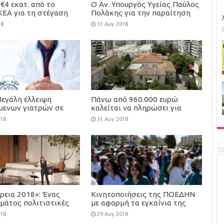
€4 εκατ. από το
Ο Αν. Υπουργός Υγείας Παύλος
ΚΕΑ για τη στέγαση
Πολάκης για την παραίτηση
φροντίδα 100
του Κ. Καρακατσιανόπουλου
18
31 Αυγ 2018
υτων παιδιών
Μεγάλη έλλειψη
Πάνω από 960.000 ευρώ
όμενων γιατρών σε
καλείται να πληρώσει για
ιδικότητες
ΕΝΦΙΑ, το Άσυλο Ανιάτων
018
31 Αυγ 2018
ρεια 2018»: Ένας
Κινητοποιήσεις της ΠΟΕΔΗΝ
μάτος πολιτιστικές
με αφορμή τα εγκαίνια της
εις από τον Δήμο
ΔΕΘ
018
29 Αυγ 2018
ς