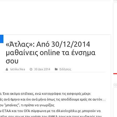
«Άτλας»: Από 30/12/2014
μαθαίνεις online τα ένσημα
σου
Iatrika Nea
30 Δεκ 2014
Ειδήσεις
. Έχει ακόμα ατέλειες, ενώ καταγράφει τις εισφορές μέχρι
ς ανά 6μηνο και όχι ανά μήνα όπως τις αποδίδουμε εμείς σε αυτόν…
“μπαίνεις”, τι πρέπει να γνωρίζεις
ου ΕΤΑΑ και του ΟΓΑ σύμφωνα με τα
dikaiologitika.gr
, μπορούν να
tlas.gov.gr
» με την χρήση του ΑΜΚΑ τους και τους κωδικούς του