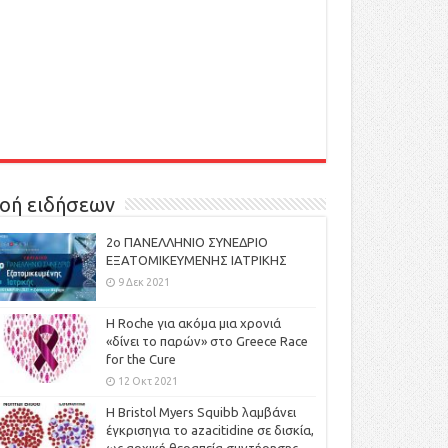
οή ειδήσεων
2ο ΠΑΝΕΛΛΗΝΙΟ ΣΥΝΕΔΡΙΟ
ΕΞΑΤΟΜΙΚΕΥΜΕΝΗΣ ΙΑΤΡΙΚΗΣ
9 Δεκ 2021
H Roche για ακόμα μια χρονιά
«δίνει το παρών» στο Greece Race
for the Cure
12 Οκτ 2021
Η Bristol Myers Squibb λαμβάνει
έγκρισηγια το azacitidine σε δισκία,