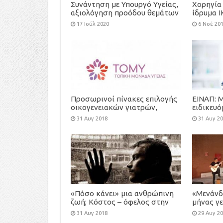
Συνάντηση με Υπουργό Υγείας,
Χορηγία 
αξιολόγηση προόδου θεμάτων
ίδρυμα Ι
Κυστικής Ίνωσης
και την 
17 Ιούλ 2020
6 Νοέ 20
ασυνόδε
Προσωρινοί πίνακες επιλογής
ΕΙΝΑΠ: 
οικογενειακών γιατρών,
ειδικευ
προκήρυξης-πρόσκλησης
πολλές ε
31 Αυγ 2018
31 Αυγ 2
εκδήλωσης ενδιαφέροντος για
τη στελέχωση των Τοπικών
Μονάδων Υγείας (ΤΟΜΥ)
«Πόσο κάνει» μια ανθρώπινη
«Μενάνδ
ζωή; Κόστος – όφελος στην
μήνας γε
ιατρική περίθαλψη
εκδηλώσ
31 Αυγ 2018
29 Αυγ 2
Κηφισιά