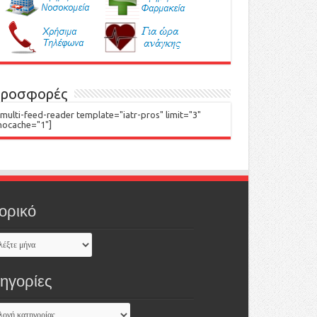
ροσφορές
[multi-feed-reader template="iatr-pros" limit="3"
nocache="1"]
ορικό
τηγορίες