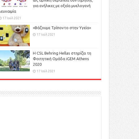
ως αρχική θεραπεία συντήρησης
για ενήλικες με οξεία μυελογενή
λευχαιμία
17 Ιούλ 2021
«Βάζουμε Τρίποντο στην Υγεία»
17 Ιούλ 2021
H CSL Behring Hellas στηρίζει τη
Φοιτητική Ομάδα iGEM Athens
2020
17 Ιούλ 2021