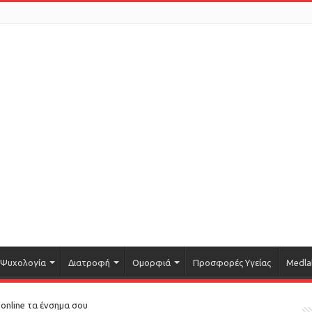
Ψυχολογία
Διατροφή
Ομορφιά
Προσφορές Υγείας
Medla
 online τα ένσημα σου