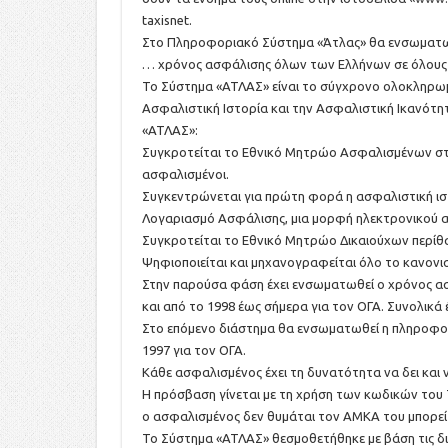
taxisnet.
Στο Πληροφοριακό Σύστημα «Άτλας» θα ενσωματ
… χρόνος ασφάλισης όλων των Ελλήνων σε όλους 
Το Σύστημα «ΑΤΛΑΣ» είναι το σύγχρονο ολοκληρωμ
Ασφαλιστική Ιστορία και την Ασφαλιστική Ικανότητ
«ΑΤΛΑΣ»:
Συγκροτείται το Εθνικό Μητρώο Ασφαλισμένων στο
ασφαλισμένοι.
Συγκεντρώνεται για πρώτη φορά η ασφαλιστική ι
Λογαριασμό Ασφάλισης, μια μορφή ηλεκτρονικού 
Συγκροτείται το Εθνικό Μητρώο Δικαιούχων περίθα
Ψηφιοποιείται και μηχανογραφείται όλο το κανονι
Στην παρούσα φάση έχει ενσωματωθεί ο χρόνος ασφ
και από το 1998 έως σήμερα για τον ΟΓΑ. Συνολικά
Στο επόμενο διάστημα θα ενσωματωθεί η πληροφορ
1997 για τον ΟΓΑ.
Κάθε ασφαλισμένος έχει τη δυνατότητα να δει και 
Η πρόσβαση γίνεται με τη χρήση των κωδικών του 
ο ασφαλισμένος δεν θυμάται τον ΑΜΚΑ του μπορεί
Το Σύστημα «ΑΤΛΑΣ» θεσμοθετήθηκε με βάση τις δια