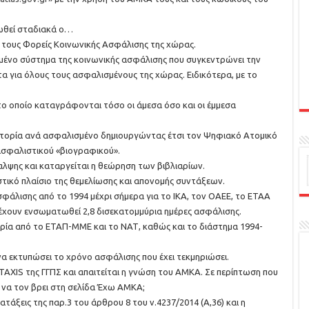
ωθεί σταδιακά ο…
τους Φορείς Κοινωνικής Ασφάλισης της χώρας.
ένο σύστημα της κοινωνικής ασφάλισης που συγκεντρώνει την
α για όλους τους ασφαλισμένους της χώρας. Ειδικότερα, με το
 οποίο καταγράφονται τόσο οι άμεσα όσο και οι έμμεσα
στορία ανά ασφαλισμένο δημιουργώντας έτσι τον Ψηφιακό Ατομικό
ασφαλιστικού «βιογραφικού».
λψης και καταργείται η θεώρηση των βιβλιαρίων.
στικό πλαίσιο της θεμελίωσης και απονομής συντάξεων.
άλισης από το 1994 μέχρι σήμερα για το ΙΚΑ, τον ΟΑΕΕ, το ΕΤΑΑ
 έχουν ενσωματωθεί 2,8 δισεκατομμύρια ημέρες ασφάλισης.
ία από το ΕΤΑΠ-ΜΜΕ και το ΝΑΤ, καθώς και το διάστημα 1994-
να εκτυπώσει το χρόνο ασφάλισης που έχει τεκμηριώσει.
ΤΑΧΙS της ΓΓΠΣ και απαιτείται η γνώση του ΑΜΚΑ. Σε περίπτωση που
 να τον βρει στη σελίδα Έχω ΑΜΚΑ;
τάξεις της παρ.3 του άρθρου 8 του ν.4237/2014 (Α,36) και η