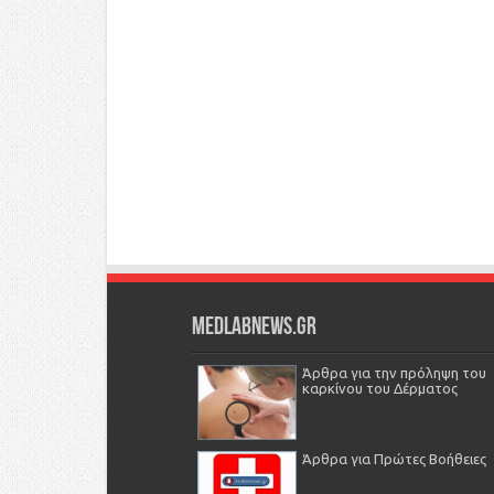
Medlabnews.gr
Άρθρα για την πρόληψη του
καρκίνου του Δέρματος
Άρθρα για Πρώτες Βοήθειες