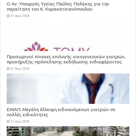
Ο Αν. Υπουργός Υγείας Παύλος Πολάκης για την
παραίτηση του Κ. Καρακατσιανόπουλου
31 Αυγ 2018
Προσωρινοί πίνακες επιλογής οικογενειακών γιατρών,
προκήρυξης-πρόσκλησης εκδήλωσης ενδιαφέροντος
για τη στελέχωση των Τοπικών Μονάδων Υγείας
31 Αυγ 2018
(ΤΟΜΥ)
ΕΙΝΑΠ: Μεγάλη έλλειψη ειδικευόμενων γιατρών σε
πολλές ειδικότητες
31 Αυγ 2018