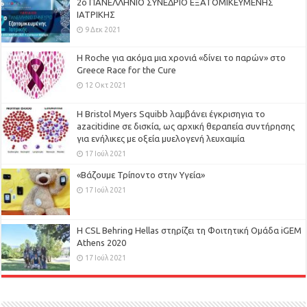
2ο ΠΑΝΕΛΛΗΝΙΟ ΣΥΝΕΔΡΙΟ ΕΞΑΤΟΜΙΚΕΥΜΕΝΗΣ
ΙΑΤΡΙΚΗΣ
9 Δεκ 2021
H Roche για ακόμα μια χρονιά «δίνει το παρών» στο
Greece Race for the Cure
12 Οκτ 2021
Η Bristol Myers Squibb λαμβάνει έγκρισηγια το
azacitidine σε δισκία, ως αρχική θεραπεία συντήρησης
για ενήλικες με οξεία μυελογενή λευχαιμία
17 Ιούλ 2021
«Βάζουμε Τρίποντο στην Υγεία»
17 Ιούλ 2021
H CSL Behring Hellas στηρίζει τη Φοιτητική Ομάδα iGEM
Athens 2020
17 Ιούλ 2021