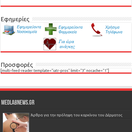
Εφημερίες
Προσφορές
[multi-feed-reader template="iatr-pros" limit="3" nocache="1"]
Medlabnews.gr
Άρθρα για την πρόληψη του καρκίνου του Δέρματος