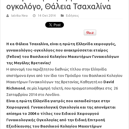
ογκολόγο, Θάλεια Τσαχαλίνα
Iatrika Nea
14 Οκτ 2014
Ειδήσεις
Η κα Θάλεια Τσαχαλίνα, είναι η πρώτη Ελληνίδα χειρουργός,
γυναικολόγος-ογκολόγος που ανακηρύσσεται εταίρος
(fellow) του Βασιλικού Κολεγίου Μαιευτήρων Γυναικολόγων
της Μεγάλης Βρετανίας!
Η απονομή του περιζήτητου διεθνώς τίτλου στην Ελληνίδα
επιστήμονα έγινε από τον ίδιο τον Πρόεδρο του Βασιλικού Κολεγίου
Μαιευτήρων Γυναικολόγων της Βρετανίας, Καθηγητή κο
David
Richmond
, σε μία λαμπρή τελετή, που πραγματοποιήθηκε στις 26
Σεπτεμβρίου 2014 στο Λονδίνο.
Είναι η πρώτη Ελληνίδα γιατρός που εκπαιδεύτηκε στην
Χειρουργική Γυναικολογική Ογκολογία και της απονέμεται
επίσημα το 2004 ο τίτλος του Ειδικού Χειρουργού
Γυναικολογικής Ογκολογίας από την Ειδική Επιτροπή
Εξειδίκευσης του Βασιλικού Κολεγίου Μαιευτήρων