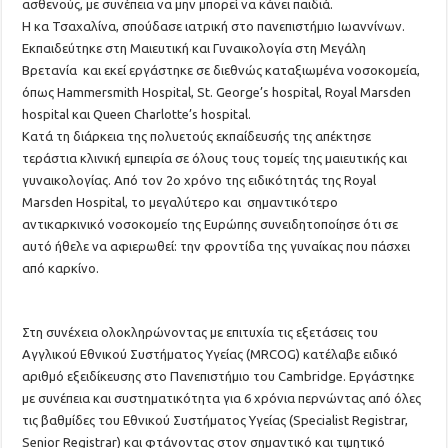
ασθενούς, με συνέπεια να μην μπορεί να κάνει παιδιά.
Η κα Τσαχαλίνα, σπούδασε ιατρική στο πανεπιστήμιο Ιωαννίνων.
Εκπαιδεύτηκε στη Μαιευτική και Γυναικολογία στη Μεγάλη
Βρετανία και εκεί εργάστηκε σε διεθνώς καταξιωμένα νοσοκομεία,
όπως Hammersmith Hospital, St. George’s hospital, Royal Marsden
hospital και Queen Charlotte’s hospital.
Kατά τη διάρκεια της πολυετούς εκπαίδευσής της απέκτησε
τεράστια κλινική εμπειρία σε όλους τους τομείς της μαιευτικής και
γυναικολογίας. Από τον 2ο χρόνο της ειδικότητάς της Royal
Marsden Hospital, το μεγαλύτερο και σημαντικότερο
αντικαρκινικό νοσοκομείο της Ευρώπης συνειδητοποίησε ότι σε
αυτό ήθελε να αφιερωθεί: την φροντίδα της γυναίκας που πάσχει
από καρκίνο.
Στη συνέχεια ολοκληρώνοντας με επιτυχία τις εξετάσεις του
Αγγλικού Εθνικού Συστήματος Υγείας (MRCOG) κατέλαβε ειδικό
αριθμό εξειδίκευσης στο Πανεπιστήμιο του Cambridge. Εργάστηκε
με συνέπεια και συστηματικότητα για 6 χρόνια περνώντας από όλες
τις βαθμίδες του Εθνικού Συστήματος Υγείας (Specialist Registrar,
Senior Registrar) και φτάνοντας στον σημαντικό και τιμητικό