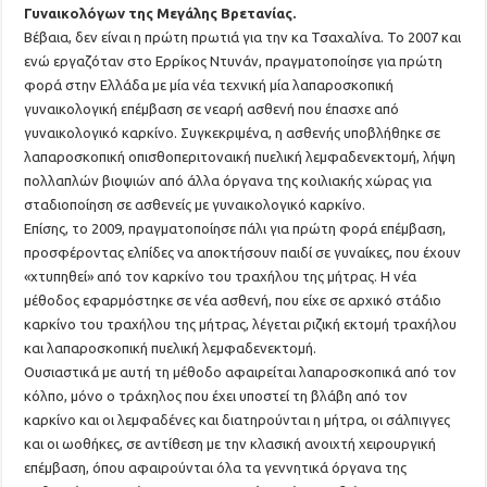
Γυναικολόγων της Μεγάλης Βρετανίας.
Βέβαια, δεν είναι η πρώτη πρωτιά για την κα Τσαχαλίνα. Το 2007 και
ενώ εργαζόταν στο Ερρίκος Ντυνάν, πραγματοποίησε για πρώτη
φορά στην Ελλάδα με μία νέα τεχνική μία λαπαροσκοπική
γυναικολογική επέμβαση σε νεαρή ασθενή που έπασχε από
γυναικολογικό καρκίνο. Συγκεκριμένα, η ασθενής υποβλήθηκε σε
λαπαροσκοπική οπισθοπεριτοναική πυελική λεμφαδενεκτομή, λήψη
πολλαπλών βιοψιών από άλλα όργανα της κοιλιακής χώρας για
σταδιοποίηση σε ασθενείς με γυναικολογικό καρκίνο.
Επίσης, το 2009, πραγματοποίησε πάλι για πρώτη φορά επέμβαση,
προσφέροντας ελπίδες να αποκτήσουν παιδί σε γυναίκες, που έχουν
«χτυπηθεί» από τον καρκίνο του τραχήλου της μήτρας. Η νέα
μέθοδος εφαρμόστηκε σε νέα ασθενή, που είχε σε αρχικό στάδιο
καρκίνο του τραχήλου της μήτρας, λέγεται ριζική εκτομή τραχήλου
και λαπαροσκοπική πυελική λεμφαδενεκτομή.
Ουσιαστικά με αυτή τη μέθοδο αφαιρείται λαπαροσκοπικά από τον
κόλπο, μόνο ο τράχηλος που έχει υποστεί τη βλάβη από τον
καρκίνο και οι λεμφαδένες και διατηρούνται η μήτρα, οι σάλπιγγες
και οι ωοθήκες, σε αντίθεση με την κλασική ανοιχτή χειρουργική
επέμβαση, όπου αφαιρούνται όλα τα γεννητικά όργανα της