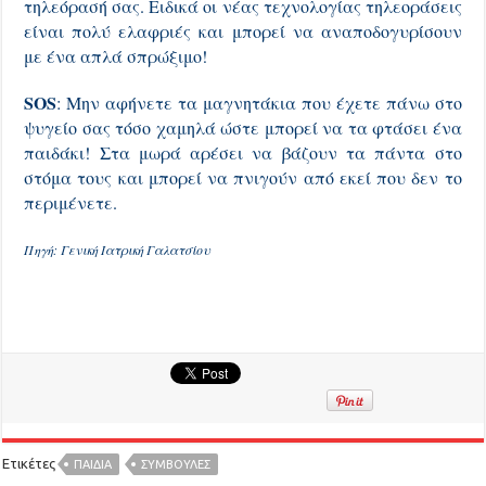
τηλεόρασή σας. Ειδικά οι νέας τεχνολογίας τηλεοράσεις
είναι πολύ ελαφριές και μπορεί να αναποδογυρίσουν
με ένα απλά σπρώξιμο!
SOS
: Μην αφήνετε τα μαγνητάκια που έχετε πάνω στο
ψυγείο σας τόσο χαμηλά ώστε μπορεί να τα φτάσει ένα
παιδάκι! Στα μωρά αρέσει να βάζουν τα πάντα στο
στόμα τους και μπορεί να πνιγούν από εκεί που δεν το
περιμένετε.
Πηγή: Γενική Ιατρική Γαλατσίου
Ετικέτες
ΠΑΙΔΙΑ
ΣΥΜΒΟΥΛΕΣ