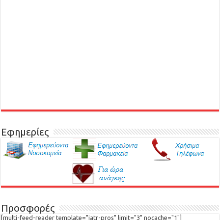
Εφημερίες
Προσφορές
[multi-feed-reader template="iatr-pros" limit="3" nocache="1"]