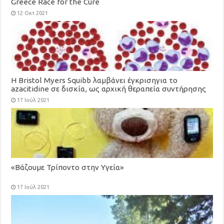
Greece Race for the Cure
12 Οκτ 2021
Η Bristol Myers Squibb λαμβάνει έγκρισηγια το
azacitidine σε δισκία, ως αρχική θεραπεία συντήρησης
για ενήλικες με οξεία μυελογενή λευχαιμία
17 Ιούλ 2021
«Βάζουμε Τρίποντο στην Υγεία»
17 Ιούλ 2021