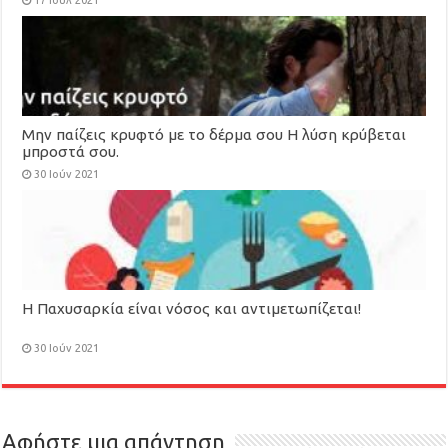
17 Ιούλ 2021
Μην παίζεις κρυφτό με το δέρμα σου Η λύση κρύβεται
μπροστά σου.
30 Ιούν 2021
Η Παχυσαρκία είναι νόσος και αντιμετωπίζεται!
30 Ιούν 2021
Αφήστε μια απάντηση