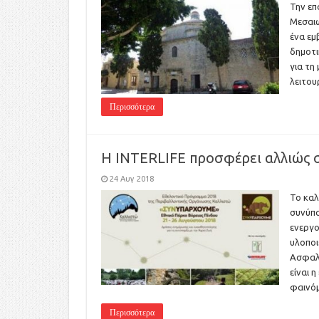
Την επ
Μεσαιω
ένα εμ
δημοτι
για τη
λειτου
Περισσότερα
Η INTERLIFE προσφέρει αλλιώς 
24 Αυγ 2018
Το καλ
συνύπ
ενεργο
υλοποι
Ασφαλι
είναι 
φαινό
Περισσότερα