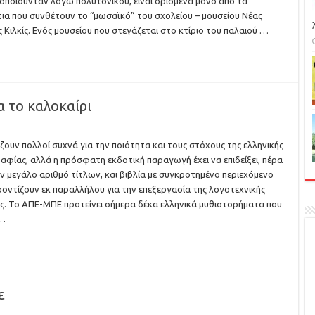
οποιούνταν λόγω πολυτονικού, είναι ορισμένα μόνο από τα
ια που συνθέτουν το “μωσαϊκό” του σχολείου – μουσείου Νέας
 Κιλκίς. Ενός μουσείου που στεγάζεται στο κτίριο του παλαιού …
α το καλοκαίρι
άζουν πολλοί συχνά για την ποιότητα και τους στόχους της ελληνικής
αφίας, αλλά η πρόσφατη εκδοτική παραγωγή έχει να επιδείξει, πέρα
ν μεγάλο αριθμό τίτλων, και βιβλία με συγκροτημένο περιεχόμενο
οντίζουν εκ παραλλήλου για την επεξεργασία της λογοτεχνικής
. Το ΑΠΕ-ΜΠΕ προτείνει σήμερα δέκα ελληνικά μυθιστορήματα που
 …
ε