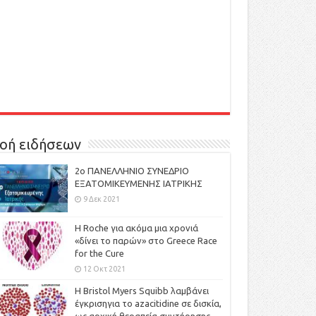
οή ειδήσεων
2ο ΠΑΝΕΛΛΗΝΙΟ ΣΥΝΕΔΡΙΟ
ΕΞΑΤΟΜΙΚΕΥΜΕΝΗΣ ΙΑΤΡΙΚΗΣ
9 Δεκ 2021
H Roche για ακόμα μια χρονιά
«δίνει το παρών» στο Greece Race
for the Cure
12 Οκτ 2021
Η Bristol Myers Squibb λαμβάνει
έγκρισηγια το azacitidine σε δισκία,