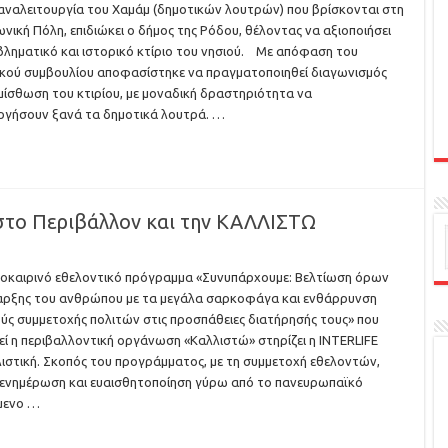
αναλειτουργία του Χαμάμ (δημοτικών λουτρών) που βρίσκονται στη
νική Πόλη, επιδιώκει ο δήμος της Ρόδου, θέλοντας να αξιοποιήσει
βληματικό και ιστορικό κτίριο του νησιού. Με απόφαση του
κού συμβουλίου αποφασίστηκε να πραγματοποιηθεί διαγωνισμός
 μίσθωση του κτιρίου, με μοναδική δραστηριότητα να
ργήσουν ξανά τα δημοτικά λουτρά. …
στο Περιβάλλον και την ΚΑΛΛΙΣΤΩ
οκαιρινό εθελοντικό πρόγραμμα «Συνυπάρχουμε: Βελτίωση όρων
αρξης του ανθρώπου με τα μεγάλα σαρκοφάγα και ενθάρρυνση
ύς συμμετοχής πολιτών στις προσπάθειες διατήρησής τους» που
εί η περιβαλλοντική οργάνωση «Καλλιστώ» στηρίζει η INTERLIFE
στική. Σκοπός του προγράμματος, με τη συμμετοχή εθελοντών,
η ενημέρωση και ευαισθητοποίηση γύρω από το πανευρωπαϊκό
μενο …