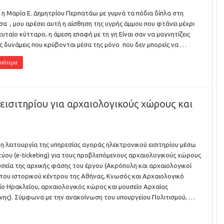
 η Μαρία Ε. Δημητρίου Περπατάω με γυμνά τα πόδια δίπλα στη
α , μου αρέσει αυτή η αίσθηση της υγρής άμμου που φτάνει μέχρι
ευταίο κύτταρο, η άμεση επαφή με τη γη Είναι σαν να μαγνητίζεις
ις δυνάμεις που κρύβονται μέσα της μόνο που δεν μπορείς να …
σότερα
εισιτηρίου για αρχαιολογικούς χώρους και
 η λειτουργία της υπηρεσίας αγοράς ηλεκτρονικού εισιτηρίου μέσω
τύου (e-ticketing) για τους προβλεπόμενους αρχαιολογικούς χώρους
υσεία της αρχικής φάσης του έργου (Ακρόπολη και αρχαιολογικοί
του ιστορικού κέντρου της Αθήνας, Κνωσός και Αρχαιολογικό
ο Ηρακλείου, αρχαιολογικός χώρος και μουσείο Αρχαίας
ης). Σύμφωνα με την ανακοίνωση του υπουργείου Πολιτισμού, …