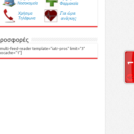
ροσφορές
[multi-feed-reader template="iatr-pros" limit="3"
nocache="1"]