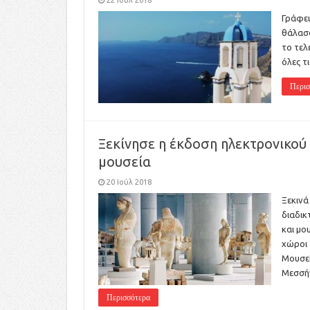
22 Ιούλ 2018
Γράφει
θάλασσ
το τελ
όλες τ
Περισ
Ξεκίνησε η έκδοση ηλεκτρονικού 
μουσεία
20 Ιούλ 2018
Ξεκινά
διαδικ
και μο
χώροι 
Μουσεί
Μεσσήν
Περισσότερα