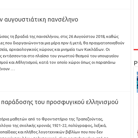
ην αυγουστιάτικη πανσέληνο
σεις τη βραδιά της πανσελήνου, στις 26 Αυγούστου 2018, καθώς
λες που διοργανώνονται μια μέρα πριν ή μετά, θα πραγματοποιηθούν
σεία, αρχαιολογικούς χώρους και μνημεία των Κυκλάδων. Οι
ς εντάσσονται στο πλαίσιο του γνωστού θεσμού του υπουργείου
Ρ
σμού και Αθλητισμού, κατά τον οποίο χώροι όπως οι παραπάνω
ένουν …
ι παράδοσης του προσφυγικού ελληνισμού
ήρια μαθητών από το Φροντιστήριο της Τραπεζούντας,
λόγιο της σχολικής χρονιάς 1921-22, πολύγραφος, λεξικά,
οπαίδειες και πλήθος λογοτεχνικών βιβλίων που που δεν