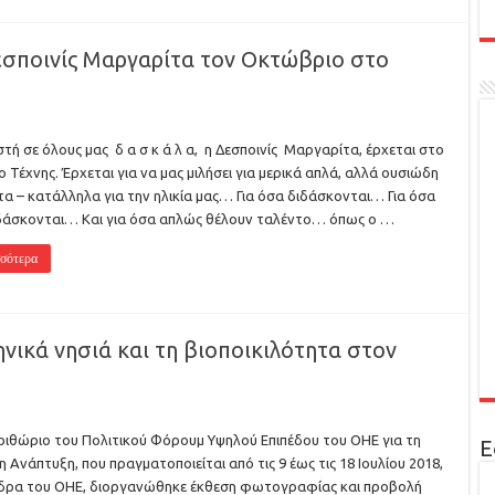
σποινίς Μαργαρίτα τον Οκτώβριο στο
τή σε όλους μας δ α σ κ ά λ α, η Δεσποινίς Μαργαρίτα, έρχεται στο
 Τέχνης. Έρχεται για να μας μιλήσει για μερικά απλά, αλλά ουσιώδη
α – κατάλληλα για την ηλικία μας… Για όσα διδάσκονται… Για όσα
δάσκονται… Και για όσα απλώς θέλουν ταλέντο… όπως ο …
σότερα
νικά νησιά και τη βιοποικιλότητα στον
ριθώριο του Πολιτικού Φόρουμ Υψηλού Επιπέδου του ΟΗΕ για τη
Ε
η Ανάπτυξη, που πραγματοποιείται από τις 9 έως τις 18 Ιουλίου 2018,
δρα του ΟΗΕ, διοργανώθηκε έκθεση φωτογραφίας και προβολή