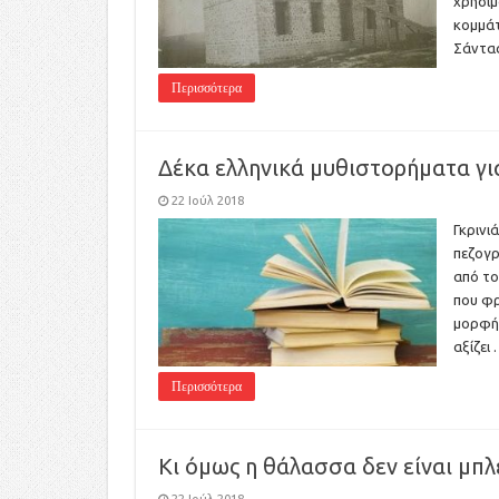
χρησιμ
κομμάτ
Σάντας
Περισσότερα
Δέκα ελληνικά μυθιστορήματα γι
22 Ιούλ 2018
Γκρινι
πεζογρ
από το
που φρ
μορφής
αξίζει
Περισσότερα
Κι όμως η θάλασσα δεν είναι μπλ