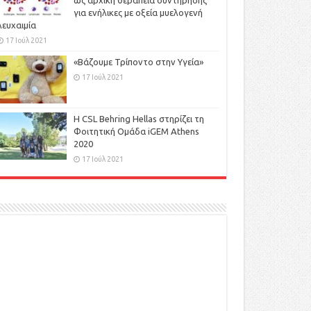
ως αρχική θεραπεία συντήρησης
για ενήλικες με οξεία μυελογενή
λευχαιμία
17 Ιούλ 2021
«Βάζουμε Τρίποντο στην Υγεία»
17 Ιούλ 2021
H CSL Behring Hellas στηρίζει τη
Φοιτητική Ομάδα iGEM Athens
2020
17 Ιούλ 2021