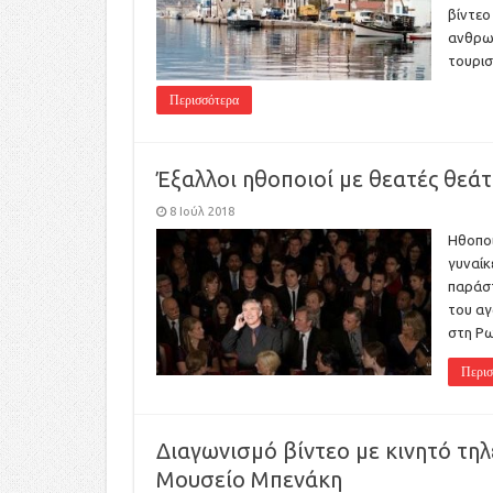
βίντεο
ανθρωπ
τουρι
Περισσότερα
Έξαλλοι ηθοποιοί με θεατές θεά
8 Ιούλ 2018
Ηθοποι
γυναίκ
παράσ
του αγ
στη Ρω
Περισ
Διαγωνισμό βίντεο με κινητό τη
Μουσείο Μπενάκη