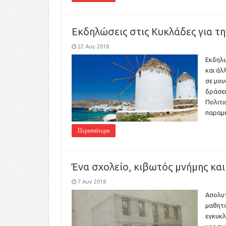
Εκδηλώσεις στις Κυκλάδες για τ
22 Αυγ 2018
Εκδηλώ
και άλ
σε μου
δράσει
Πολιτι
παραμ
Περισσότερα
Ένα σχολείο, κιβωτός μνήμης κα
7 Αυγ 2018
Απολυτ
μαθητο
εγκυκλ