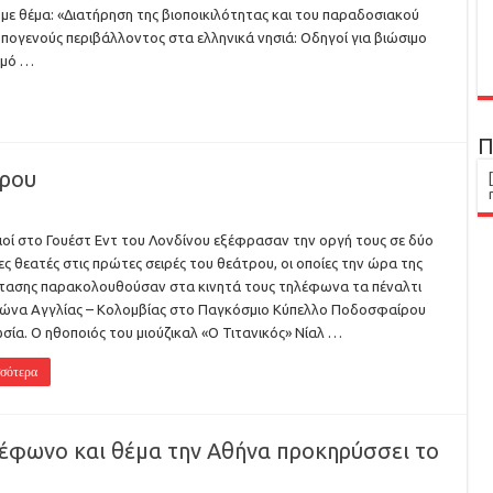
 με θέμα: «Διατήρηση της βιοποικιλότητας και του παραδοσιακού
ογενούς περιβάλλοντος στα ελληνικά νησιά: Οδηγοί για βιώσιμο
σμό …
Π
τρου
οί στο Γουέστ Εντ του Λονδίνου εξέφρασαν την οργή τους σε δύο
ες θεατές στις πρώτες σειρές του θεάτρου, οι οποίες την ώρα της
τασης παρακολουθούσαν στα κινητά τους τηλέφωνα τα πέναλτι
ώνα Αγγλίας – Κολομβίας στο Παγκόσμιο Κύπελλο Ποδοσφαίρου
σία. Ο ηθοποιός του μιούζικαλ «Ο Τιτανικός» Νίαλ …
σότερα
λέφωνο και θέμα την Αθήνα προκηρύσσει το