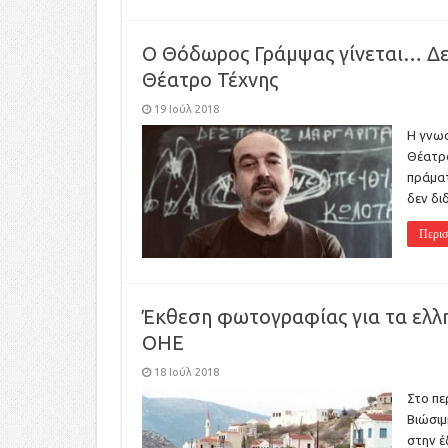
Ο Θόδωρος Γράμψας γίνεται… Δε
Θέατρο Τέχνης
19 Ιούλ 2018
Η γνωσ
Θέατρο
πράματ
δεν δι
Περισ
Έκθεση φωτογραφίας για τα ελλη
ΟΗΕ
18 Ιούλ 2018
Στο πε
Βιώσιμ
στην έ