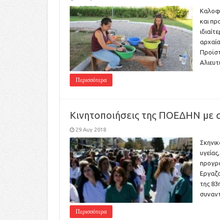
Καλοφα
και πρ
ιδιαίτ
αρχαία
Προϊστ
Αλιευτ
Περισσότερα
Κινητοποιήσεις της ΠΟΕΔΗΝ με 
29 Αυγ 2018
Σκηνικ
υγείας
προγρα
Εργαζο
της 83
συναν
Περισσότερα