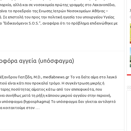
παρχία, αλλά και σε νοσοκομεία πρώτης γραμμής στο Λεκανοπέδιο,
αίνει το προεδρείο της Ενωσης Ιατρών Νοσοκομείων Αθήνας –
ά. Σε επιστολή του προς την πολιτική ηγεσία του υπουργείου Υγείας
λο “Ειδικευόμενοι S.O.S.”, αναφέρει ότι το πρόβλημα επιδεινώθηκε με
μοφόρα αγγεία (υπόσφαγμα)
έξανδρου Γιατζίδη, M.D., medlabnews.gr Το να δείτε αίμα στο λευκό
τιού είναι κάτι που προκαλεί τρόμο. H συγκέντρωση μικρής ή
τερης ποσότητας αίματος κάτω από τον επιπεφυκότα, που
νει συνήθως μετά τη ρήξη κάποιου μικρού αγγείου στην περιοχή,
ι υπόσφαγμα (hyposphagma) Το υπόσφαγμα δεν γίνεται αντιληπτό
να κοιταχτούμε στον …