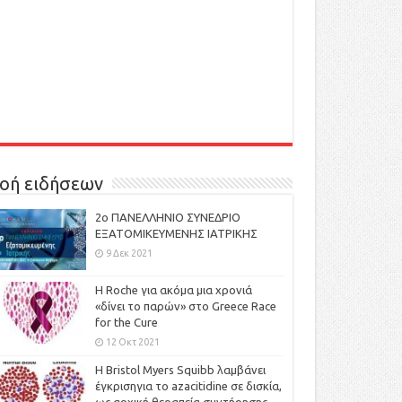
οή ειδήσεων
2ο ΠΑΝΕΛΛΗΝΙΟ ΣΥΝΕΔΡΙΟ
ΕΞΑΤΟΜΙΚΕΥΜΕΝΗΣ ΙΑΤΡΙΚΗΣ
9 Δεκ 2021
H Roche για ακόμα μια χρονιά
«δίνει το παρών» στο Greece Race
for the Cure
12 Οκτ 2021
Η Bristol Myers Squibb λαμβάνει
έγκρισηγια το azacitidine σε δισκία,