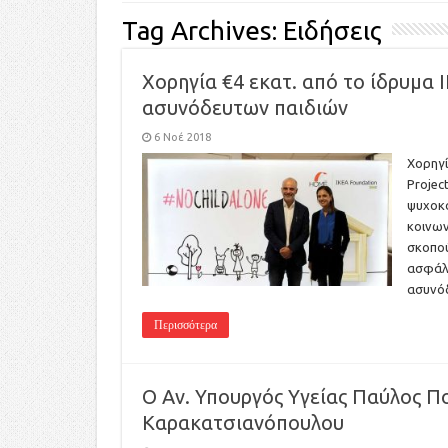
Tag Archives:
Ειδήσεις
Χορηγία €4 εκατ. από το ίδρυμα 
ασυνόδευτων παιδιών
6 Νοέ 2018
Χορηγί
Projec
ψυχοκο
κοινων
σκοπού
ασφάλε
ασυνό
Περισσότερα
Ο Αν. Υπουργός Υγείας Παύλος Πο
Καρακατσιανόπουλου