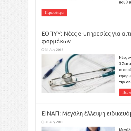
που λε
Περισσότερα
ΕΟΠΥΥ: Νέες e-υπηρεσίες για αι
φαρμάκων
31 Αυγ 2018
Νέες e
3 Σεπτ
οι οπο
εφαρμο
την απ
Περισ
ΕΙΝΑΠ: Μεγάλη έλλειψη ειδικευό
31 Αυγ 2018
Μεγάλη