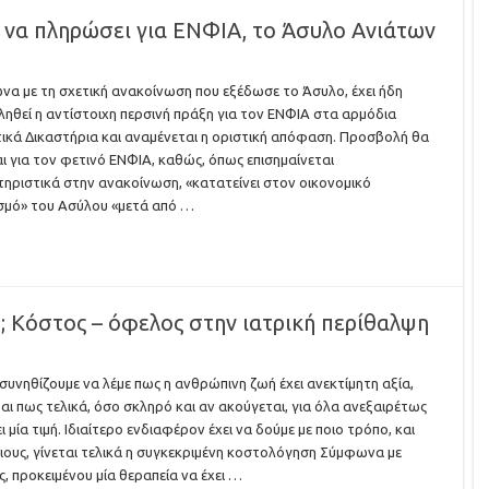
 να πληρώσει για ΕΝΦΙΑ, το Άσυλο Ανιάτων
α με τη σχετική ανακοίνωση που εξέδωσε το Άσυλο, έχει ήδη
ηθεί η αντίστοιχη περσινή πράξη για τον ΕΝΦΙΑ στα αρμόδια
τικά Δικαστήρια και αναμένεται η οριστική απόφαση. Προσβολή θα
και για τον φετινό ΕΝΦΙΑ, καθώς, όπως επισημαίνεται
ηριστικά στην ανακοίνωση, «κατατείνει στον οικονομικό
σμό» του Ασύλου «μετά από …
; Κόστος – όφελος στην ιατρική περίθαλψη
 συνηθίζουμε να λέμε πως η ανθρώπινη ζωή έχει ανεκτίμητη αξία,
αι πως τελικά, όσο σκληρό και αν ακούγεται, για όλα ανεξαιρέτως
ι μία τιμή. Ιδιαίτερο ενδιαφέρον έχει να δούμε με ποιο τρόπο, και
ιους, γίνεται τελικά η συγκεκριμένη κοστολόγηση Σύμφωνα με
ς, προκειμένου μία θεραπεία να έχει …