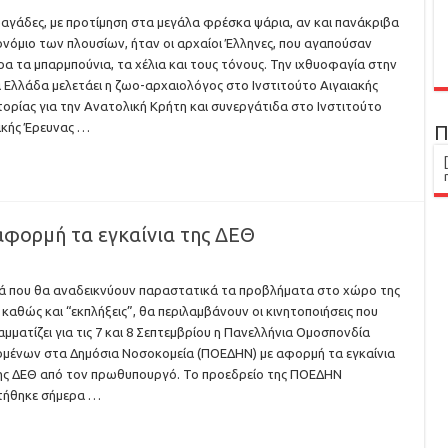
γάδες, με προτίμηση στα μεγάλα φρέσκα ψάρια, αν και πανάκριβα
ονόμιο των πλουσίων, ήταν οι αρχαίοι Έλληνες, που αγαπούσαν
ερα τα μπαρμπούνια, τα χέλια και τους τόνους. Την ιχθυοφαγία στην
 Ελλάδα μελετάει η ζωο-αρχαιολόγος στο Ινστιτούτο Αιγαιακής
ορίας για την Ανατολική Κρήτη και συνεργάτιδα στο Ινστιτούτο
ικής Έρευνας …
Π
αφορμή τα εγκαίνια της ΔΕΘ
ά που θα αναδεικνύουν παραστατικά τα προβλήματα στο χώρο της
, καθώς και “εκπλήξεις”, θα περιλαμβάνουν οι κινητοποιήσεις που
μματίζει για τις 7 και 8 Σεπτεμβρίου η Πανελλήνια Ομοσπονδία
μένων στα Δημόσια Νοσοκομεία (ΠΟΕΔΗΝ) με αφορμή τα εγκαίνια
ης ΔΕΘ από τον πρωθυπουργό. Το προεδρείο της ΠΟΕΔΗΝ
τήθηκε σήμερα …