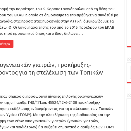
ρμή την παραίτηση του Κ. Καρακατσιανόπουλου από τη θέση του
ου του ΕΚΑΒ, η οποία σε δημοσιεύματα επιχειρήθηκε να συνδεθεί με
αγωδία στις πρόσφατες πυρκαγιές στην Αττική, διευκρινίζουμε τα
τω: Ø Οι λόγοι παραίτησης του από το 2015 Προέδρου του ΕΚΑΒ
αυστηρά προσωπικοί, όπως και ο ίδιος δηλώνει …
σότερα
κογενειακών γιατρών, προκήρυξης-
οντος για τη στελέχωση των Τοπικών
καν σήμερα οι προσωρινοί πίνακες επιλογής οικογενειακών
ν της υπ’ αριθμ. Γ4β/Γ.Π.οικ 45524/12-6-2108 προκήρυξης-
ησης εκδήλωσης ενδιαφέροντος για τη στελέχωση των Τοπικών
ν Υγείας (ΤΟΜΥ). Με την ολοκλήρωση της διαδικασίας και την
ψη των νέων οικογενειακών γιατρών (γενικών γιατρών,
γων και παιδιάτρων) θα αυξηθεί σημαντικά ο αριθμός των ΤΟΜΥ