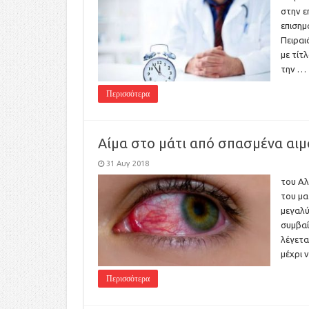
στην ε
επισημ
Πειραι
με τίτ
την …
Περισσότερα
Αίμα στο μάτι από σπασμένα αι
31 Αυγ 2018
του Αλ
του μα
μεγαλύ
συμβαί
λέγετα
μέχρι 
Περισσότερα