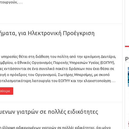
ιτουργούν, …
τήματα, για Ηλεκτρονική Προέγκριση
- υπηρεσίες θέτει στη διάθεση του πολίτη από την ερχόμενη Δευτέρα,
Ρ
εμβρίου, ο Εθνικός Οργανισμός Παροχής Υπηρεσιών Υγείας (ΕΟΠΥΥ),
ίες εντάσσονται σε ένα συνολικό πακέτο δράσεων που έχει θέσει σε
γή ο πρόεδρος του Οργανισμού, Σωτήρης Μπερσίμης, με σκοπό
οτελεσματικότερη λειτουργία του ΕΟΠΥΥ και την ελαχιστοποίηση …
σότερα
μενων γιατρών σε πολλές ειδικότητες
 έλλειψη ειδικευομένων γιατρών σε πολλές ειδικότητες, όχι μόνο