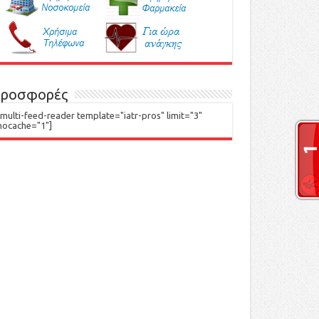
ροσφορές
[multi-feed-reader template="iatr-pros" limit="3"
nocache="1"]