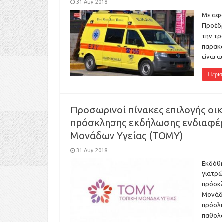
31 Αυγ 2018
Με αφο
Προέδρ
την τρ
παρακά
είναι 
Περισ
Προσωρινοί πίνακες επιλογής οι
πρόσκλησης εκδήλωσης ενδιαφέρ
Μονάδων Υγείας (ΤΟΜΥ)
31 Αυγ 2018
Εκδόθη
γιατρώ
πρόσκλ
Μονάδω
πρόσλη
παθολό