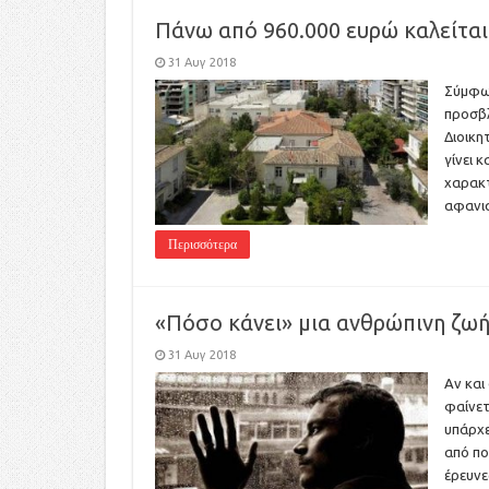
Πάνω από 960.000 ευρώ καλείται
31 Αυγ 2018
Σύμφων
προσβλ
Διοικη
γίνει 
χαρακτ
αφανι
Περισσότερα
«Πόσο κάνει» μια ανθρώπινη ζωή
31 Αυγ 2018
Αν και
φαίνετ
υπάρχε
από πο
έρευνε