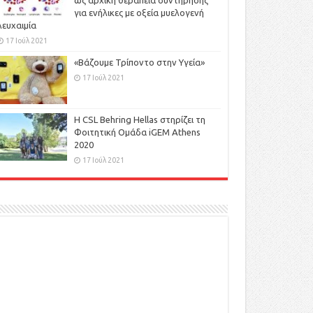
ως αρχική θεραπεία συντήρησης
για ενήλικες με οξεία μυελογενή
λευχαιμία
17 Ιούλ 2021
«Βάζουμε Τρίποντο στην Υγεία»
17 Ιούλ 2021
H CSL Behring Hellas στηρίζει τη
Φοιτητική Ομάδα iGEM Athens
2020
17 Ιούλ 2021