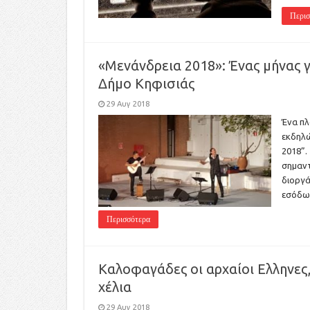
Περισ
«Μενάνδρεια 2018»: Ένας μήνας 
Δήμο Κηφισιάς
29 Αυγ 2018
Ένα πλ
εκδηλώ
2018”.
σημαντ
διοργά
εσόδων
Περισσότερα
Καλοφαγάδες οι αρχαίοι Ελληνες
χέλια
29 Αυγ 2018