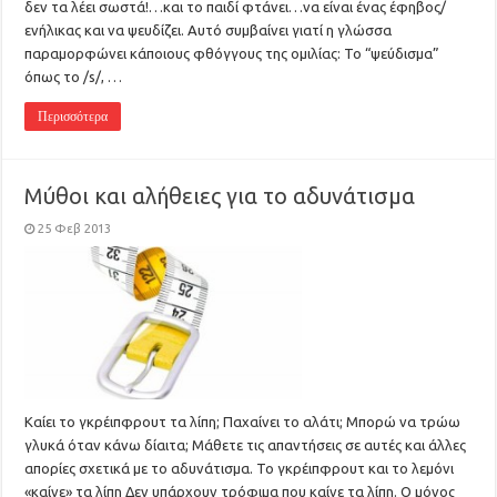
δεν τα λέει σωστά!…και το παιδί φτάνει…να είναι ένας έφηβος/
ενήλικας και να ψευδίζει. Αυτό συμβαίνει γιατί η γλώσσα
παραμορφώνει κάποιους φθόγγους της ομιλίας: Το “ψεύδισμα”
όπως το /s/, …
Περισσότερα
Μύθοι και αλήθειες για το αδυνάτισμα
25 Φεβ 2013
Καίει το γκρέιπφρουτ τα λίπη; Παχαίνει το αλάτι; Μπορώ να τρώω
γλυκά όταν κάνω δίαιτα; Μάθετε τις απαντήσεις σε αυτές και άλλες
απορίες σχετικά με το αδυνάτισμα. Το γκρέιπφρουτ και το λεμόνι
«καίνε» τα λίπη Δεν υπάρχουν τρόφιμα που καίνε τα λίπη. Ο μόνος