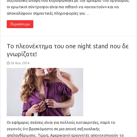
σεξουαλική επαφή που κορυφώθηκε με την εμπειρία του οργασμού,
οι ερωτικοί σύντροφοι είναι πιο πιθανό να «ανοιχτούν» και να
αποκαλύψουν σημαντικές πληροφορίες για …
Περισσότερα
Το πλεονέκτημα του one night stand που δε
γνωρίζατε!
26 Αυγ 2014
Οι εφήμερες σχέσεις είναι για πολλούς κατακριτέες, παρά το
γεγονός ότι βρισκόμαστε σε μια εποχή σεξουαλικής
απελευθέρωσης. Τώρα, Αμερικανοί ερευνητές απενοχοποιούν το