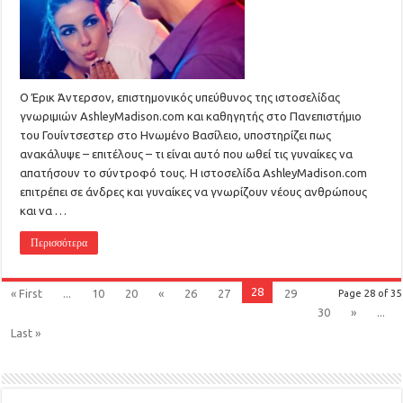
Ο Έρικ Άντερσον, επιστημονικός υπεύθυνος της ιστοσελίδας
γνωριμιών AshleyMadison.com και καθηγητής στο Πανεπιστήμιο
του Γουίντσεστερ στο Ηνωμένο Βασίλειο, υποστηρίζει πως
ανακάλυψε – επιτέλους – τι είναι αυτό που ωθεί τις γυναίκες να
απατήσουν το σύντροφό τους. Η ιστοσελίδα AshleyMadison.com
επιτρέπει σε άνδρες και γυναίκες να γνωρίζουν νέους ανθρώπους
και να …
Περισσότερα
28
« First
...
10
20
«
26
27
29
Page 28 of 35
30
»
...
Last »