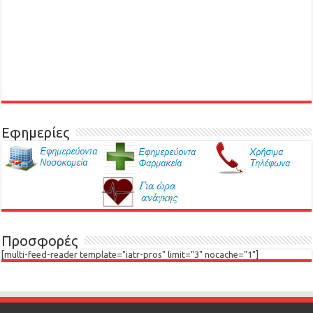
Εφημερίες
Προσφορές
[multi-feed-reader template="iatr-pros" limit="3" nocache="1"]