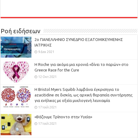
Ροή ειδήσεων
2ο ΠΑΝΕΛΛΗΝΙΟ ΣΥΝΕΔΡΙΟ ΕΞΑΤΟΜΙΚΕΥΜΕΝΗΣ
ΙΑΤΡΙΚΗΣ
9 Δεκ 2021
H Roche για ακόμα μια χρονιά «δίνει το παρών» στο
Greece Race for the Cure
12 Οκτ 2021
Η Bristol Myers Squibb λαμβάνει έγκρισηγια το
azacitidine σε δισκία, ως αρχική θεραπεία συντήρησης
για ενήλικες με οξεία μυελογενή λευχαιμία
17 Ιούλ 2021
«Βάζουμε Τρίποντο στην Υγεία»
17 Ιούλ 2021