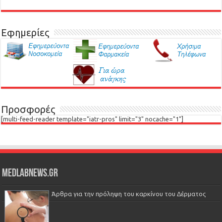
Εφημερίες
Προσφορές
[multi-feed-reader template="iatr-pros" limit="3" nocache="1"]
Medlabnews.gr
Άρθρα για την πρόληψη του καρκίνου του Δέρματος