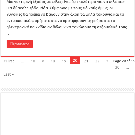
Μια νυχτερινή έξοδος με φίλες είναι ό,τι καλύτερο για να «κλείσει»
μια δύσκολη εβδομάδα. Σύμφωνα με τους ειδικούς όμως, οι
γυναίκες θα πρέπει να βάλουν στην άκρη τα ψηλά τακούνια και τα
εντυπωσιακά φορέματα και να προτιμήσουν τη μπύρα και τα
ηλεκτρονικά παιχνίδια αν θέλουν να τονώσουν τη σεξουαλική τους
…
Περισσότερα
20
« First
...
10
«
18
19
21
22
»
Page 20 of 35
30
...
Last »