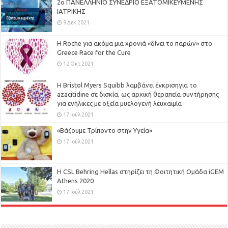
2ο ΠΑΝΕΛΛΗΝΙΟ ΣΥΝΕΔΡΙΟ ΕΞΑΤΟΜΙΚΕΥΜΕΝΗΣ
ΙΑΤΡΙΚΗΣ
9 Δεκ 2021
H Roche για ακόμα μια χρονιά «δίνει το παρών» στο
Greece Race for the Cure
12 Οκτ 2021
Η Bristol Myers Squibb λαμβάνει έγκρισηγια το
azacitidine σε δισκία, ως αρχική θεραπεία συντήρησης
για ενήλικες με οξεία μυελογενή λευχαιμία
17 Ιούλ 2021
«Βάζουμε Τρίποντο στην Υγεία»
17 Ιούλ 2021
H CSL Behring Hellas στηρίζει τη Φοιτητική Ομάδα iGEM
Athens 2020
17 Ιούλ 2021