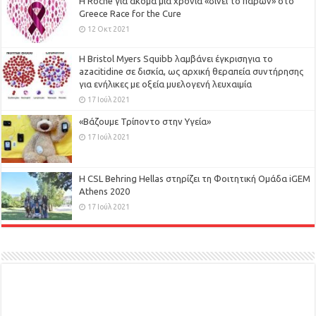
H Roche για ακόμα μια χρονιά «δίνει το παρών» στο
Greece Race for the Cure
12 Οκτ 2021
Η Bristol Myers Squibb λαμβάνει έγκρισηγια το
azacitidine σε δισκία, ως αρχική θεραπεία συντήρησης
για ενήλικες με οξεία μυελογενή λευχαιμία
17 Ιούλ 2021
«Βάζουμε Τρίποντο στην Υγεία»
17 Ιούλ 2021
H CSL Behring Hellas στηρίζει τη Φοιτητική Ομάδα iGEM
Athens 2020
17 Ιούλ 2021