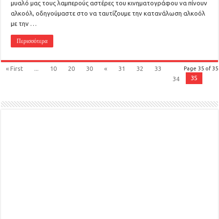
μυαλό μας τους λαμπερούς αστέρες του κινηματογράφου να πίνουν
αλκοόλ, οδηγούμαστε στο να ταυτίζουμε την κατανάλωση αλκοόλ
με την …
Περισσότερα
« First
...
10
20
30
«
31
32
33
Page 35 of 35
35
34