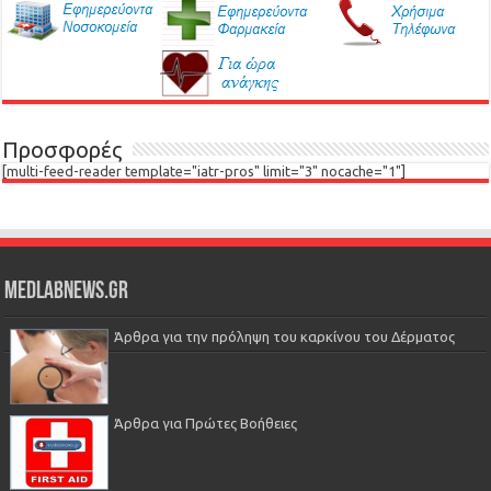
Προσφορές
[multi-feed-reader template="iatr-pros" limit="3" nocache="1"]
Medlabnews.gr
Άρθρα για την πρόληψη του καρκίνου του Δέρματος
Άρθρα για Πρώτες Βοήθειες