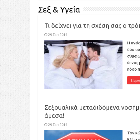
Σεξ & Υγεία
Τι δείχνει για τη σχέση σας ο τ
29 Σεπ 2014
Η υγεί
δύο σύ
σύμφων
ύπνος 
πόσο 
Περισ
Σεξουαλικά μεταδιδόμενα νοσήμα
άμεσα!
29 Σεπ 2014
Τον κώ
Ελέγχο