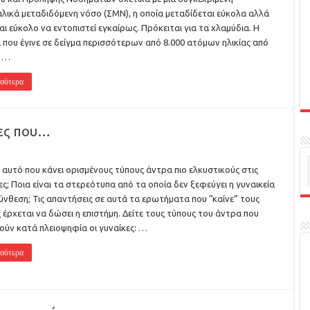
λικά μεταδιδόμενη νόσο (ΣΜΝ), η οποία μεταδίδεται εύκολα αλλά
ναι εύκολο να εντοπιστεί εγκαίρως. Πρόκειται για τα χλαμύδια. Η
 που έγινε σε δείγμα περισσότερων από 8.000 ατόμων ηλικίας από
ς …
σότερα
ρες που…
αι αυτό που κάνει ορισμένους τύπους άντρα πιο ελκυστικούς στις
ες; Ποια είναι τα στερεότυπα από τα οποία δεν ξεφεύγει η γυναικεία
νθεση; Τις απαντήσεις σε αυτά τα ερωτήματα που “καίνε” τους
 έρχεται να δώσει η επιστήμη. Δείτε τους τύπους του άντρα που
ούν κατά πλειοψηφία οι γυναίκες: …
σότερα