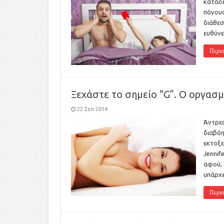
καταδε
πόνους
διάθεσ
ευθύνε
Περισ
Ξεχάστε το σημείο “G”. Ο οργασμ
22 Σεπ 2014
Άντρες
διαβόη
εκτοξε
Jennif
αφού, 
υπάρχε
Περισ