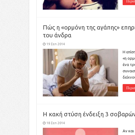
Περισ
Πώς η «ορμόνη της αγάπης» επηρε
του άνδρα
19 Σεπ 2014
Η επίσ
«η ορμ
ένα τρ
συναισ
δείχνο
Περισ
Η κακή στύση ένδειξη 3 σοβαρώ
18 Σεπ 2014
Αν και