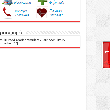
ροσφορές
[multi-feed-reader template="iatr-pros" limit="3"
nocache="1"]