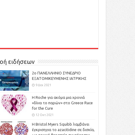
οή ειδήσεων
2ο ΠΑΝΕΛΛΗΝΙΟ ΣΥΝΕΔΡΙΟ
ΕΞΑΤΟΜΙΚΕΥΜΕΝΗΣ ΙΑΤΡΙΚΗΣ
9 Δεκ 2021
H Roche για ακόμα μια χρονιά
«δίνει το παρών» στο Greece Race
for the Cure
12 Οκτ 2021
Η Bristol Myers Squibb λαμβάνει
έγκρισηγια το azacitidine σε δισκία,