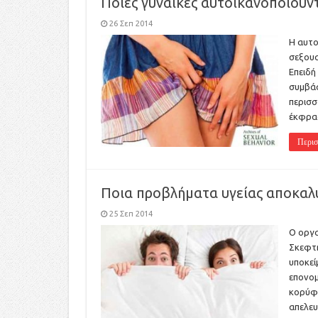
Ποιες γυναίκες αυτοϊκανοποιού
26 Σεπ 2014
Η αυτο
σεξουα
Επειδή
συμβάσ
περισσ
έκφρασ
Περισ
Ποια προβλήματα υγείας αποκαλ
25 Σεπ 2014
Ο οργα
Σκεφτή
υποκεί
επονομ
κορύφ
απελευ