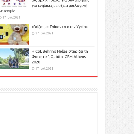
ως αρχική θεραπεία συντήρησης
για ενήλικες με οξεία μυελογενή
λευχαιμία
17 Ιούλ 2021
«Βάζουμε Τρίποντο στην Υγεία»
17 Ιούλ 2021
H CSL Behring Hellas στηρίζει τη
Φοιτητική Ομάδα iGEM Athens
2020
17 Ιούλ 2021