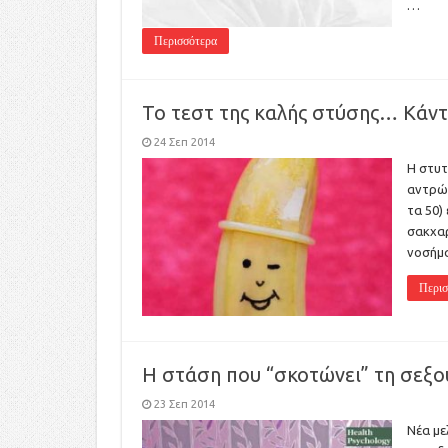
…
Περισσότερα
Το τεστ της καλής στύσης… Κάντ
24 Σεπ 2014
Η στυτ
αντρών
τα 50)
σακχαρ
νοσήμα
Περισ
Η στάση που “σκοτώνει” τη σεξο
23 Σεπ 2014
Νέα με