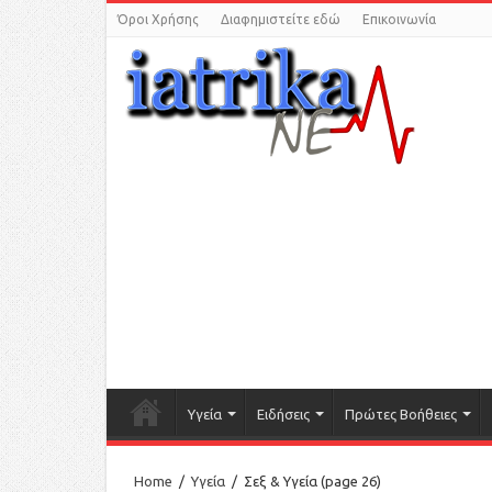
Όροι Χρήσης
Διαφημιστείτε εδώ
Επικοινωνία
Υγεία
Ειδήσεις
Πρώτες Βοήθειες
Home
/
Υγεία
/
Σεξ & Υγεία
(page 26)