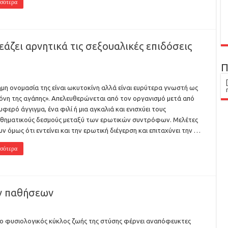
σότερα
άζει αρνητικά τις σεξουαλικές επιδόσεις
Π
ημη ονομασία της είναι ωκυτοκίνη αλλά είναι ευρύτερα γνωστή ως
όνη της αγάπης». Απελευθερώνεται από τον οργανισμό μετά από
υφερό άγγιγμα, ένα φιλί ή μια αγκαλιά και ενισχύει τους
θηματικούς δεσμούς μεταξύ των ερωτικών συντρόφων. Μελέτες
υν όμως ότι εντείνει και την ερωτική διέγερση και επιταχύνει την …
σότερα
ν παθήσεων
 ο φυσιολογικός κύκλος ζωής της στύσης φέρνει αναπόφευκτες