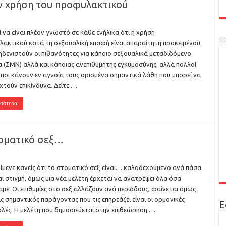
ν χρήση του προφυλακτικού
 να είναι πλέον γνωστό σε κάθε ενήλικα ότι η χρήση
ακτικού κατά τη σεξουαλική επαφή είναι απαραίτητη προκειμένου
ηδενιστούν οι πιθανότητες για κάποιο σεξουαλικά μεταδιδόμενο
 (ΣΜΝ) αλλά και κάποιας ανεπιθύμητης εγκυμοσύνης, αλλά πολλοί
οι κάνουν εν αγνοία τους ορισμένα σημαντικά λάθη που μπορεί να
χτούν επικίνδυνα. Δείτε …
σότερα
τοματικό σεξ…
ίμενε κανείς ότι το στοματικό σεξ είναι… καλοδεχούμενο ανά πάσα
ι στιγμή, όμως μια νέα μελέτη έρχεται να ανατρέψει όλα όσα
αμε! Οι επιθυμίες στο σεξ αλλάζουν ανά περιόδους, φαίνεται όμως
ας σημαντικός παράγοντας που τις επηρεάζει είναι οι ορμονικές
Ε
λές. Η μελέτη που δημοσιεύεται στην επιθεώρηση …