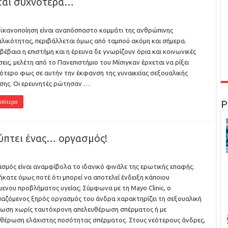
νται συχνότερα…
ϊκανοποίηση είναι αναπόσπαστο κομμάτι της ανθρώπινης
λικότητας, περιβάλλεται όμως από ταμπού ακόμη και σήμερα.
 βέβαια η επιστήμη και η έρευνα δε γνωρίζουν όρια και κοινωνικές
εις, μελέτη από το Πανεπιστήμιο του Μίσιγκαν έρχεται να ρίξει
ότερο φως σε αυτήν την έκφανση της γυναικείας σεξουαλικής
ης. Οι ερευνητές ρώτησαν …
σότερα
Ρ
ύπτει ένας… οργασμός!
σμός είναι αναμφίβολα το ιδανικό φινάλε της ερωτικής επαφής.
κατε όμως ποτέ ότι μπορεί να αποτελεί ένδειξη κάποιου
μενου προβλήματος υγείας; Σύμφωνα με τη Mayo Clinic, ο
αζόμενος ξηρός οργασμός του άνδρα χαρακτηρίζει τη σεξουαλική
ωση χωρίς ταυτόχρονη απελευθέρωση σπέρματος ή με
θέρωση ελάχιστης ποσότητας σπέρματος. Στους νεότερους άνδρες,