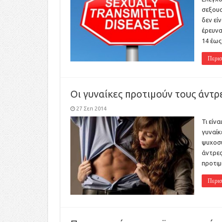
σεξουα
δεν εί
έρευνα
14 έω
Περισ
Οι γυναίκες προτιμούν τους άντ
27 Σεπ 2014
Τι είν
γυναίκ
ψυχοσύ
άντρες
προτιμ
Περισ