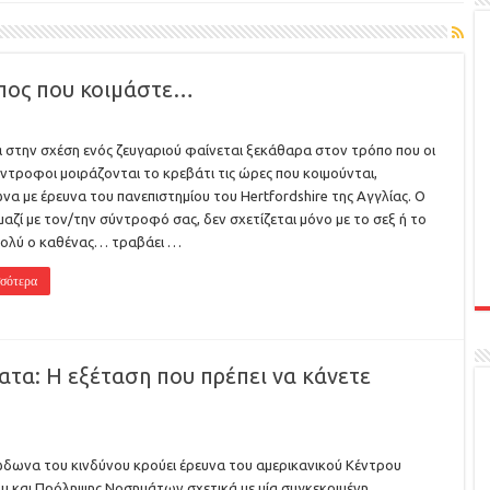
ρόπος που κοιμάστε…
α στην σχέση ενός ζευγαριού φαίνεται ξεκάθαρα στον τρόπο που οι
ντροφοι μοιράζονται το κρεβάτι τις ώρες που κοιμούνται,
α με έρευνα του πανεπιστημίου του Hertfordshire της Αγγλίας. Ο
μαζί με τον/την σύντροφό σας, δεν σχετίζεται μόνο με το σεξ ή το
πολύ ο καθένας… τραβάει …
σότερα
τα: Η εξέταση που πρέπει να κάνετε
δωνα του κινδύνου κρούει έρευνα του αμερικανικού Κέντρου
υ και Πρόληψης Νοσημάτων σχετικά με μία συγκεκριμένη