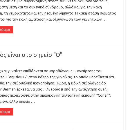
ικνύει ότι μια συγκεκριμένη στάση ευθύνεται όχι μόνο για τους
 στη μέση και το αυχενικό σύνδρομο, αλλά και για την κακή
η, τη νευρικότητα και την πεσμένη λίμπιντο. Η κακή στάση σώματος
ται για την κακή αιμάτωση και οξυγόνωση των γεννητικών …
σότερα
ός είναι στο σημείο “O”
 και γυναίκες επιδίδονται σε μαραθώνιους… ανεύρεσης του
του “σημείου G” στον κόλπο της γυναίκας, το οποίο υποτίθεται ότι
ύει την σεξουαλική ικανοποίηση. Τώρα, η ειδική σεξολόγος δρ
er Berman έρχεται να μας… λυτρώσει από την αναζήτηση αυτή,
όπως περιέγραψε στην αμερικανική τηλεοπτική εκπομπή “Conan”,
ι ένα άλλο σημείο …
σότερα