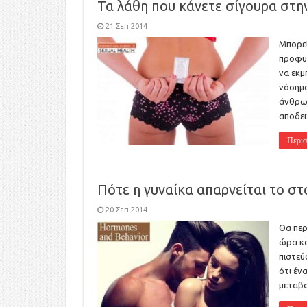
Τα λάθη που κάνετε σίγουρα στη
21 Σεπ 2014
Μπορεί
προφυλ
να εκμ
νόσημα
άνθρωπ
αποδει
Περισ
Πότε η γυναίκα απαρνείται το σ
20 Σεπ 2014
Θα περ
ώρα κα
πιστεύ
ότι έν
μεταβο