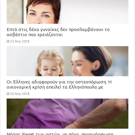
Επτά στις δέκα γυναίκες δεν προσλαμβάνουν το
ασβέστιο που χρειάζονται
25 Απρ 2018
Οι Έλληνες αδιαφορούν για την οστεοπόρωση. Η
οικονομική κρίση απειλεί τα Ελληνόπουλα με
οστεοπόρωση
20 Απρ 2018
Nόσος Paget των οστών, με πόνο, παραμόρφωση