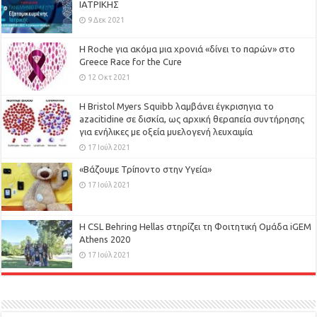
ΙΑΤΡΙΚΗΣ
9 Δεκ 2021
H Roche για ακόμα μια χρονιά «δίνει το παρών» στο
Greece Race for the Cure
12 Οκτ 2021
Η Bristol Myers Squibb λαμβάνει έγκρισηγια το
azacitidine σε δισκία, ως αρχική θεραπεία συντήρησης
για ενήλικες με οξεία μυελογενή λευχαιμία
17 Ιούλ 2021
«Βάζουμε Τρίποντο στην Υγεία»
17 Ιούλ 2021
H CSL Behring Hellas στηρίζει τη Φοιτητική Ομάδα iGEM
Athens 2020
17 Ιούλ 2021