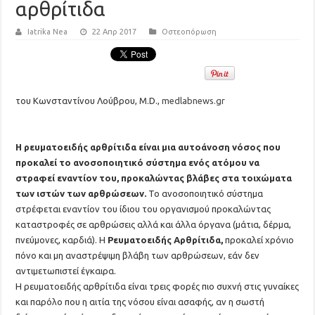
αρθρίτιδα
Iatrika Nea
22 Απρ 2017
Οστεοπόρωση
του Κωνσταντίνου Λούβρου, M.D.,
medlabnews.gr
Η ρευματοειδής αρθρίτιδα είναι μια αυτοάνοση νόσος που
προκαλεί το ανοσοποιητικό σύστημα ενός ατόμου να
στραφεί εναντίον του, προκαλώντας βλάβες στα τοιχώματα
των ιστών των αρθρώσεων.
Το ανοσοποιητικό σύστημα
στρέφεται εναντίον του ίδιου του οργανισμού προκαλώντας
καταστροφές σε αρθρώσεις αλλά και άλλα όργανα (μάτια, δέρμα,
πνεύμονες, καρδιά). Η
Ρευματοειδής Αρθρίτιδα,
προκαλεί χρόνιο
πόνο και μη αναστρέψιμη βλάβη των αρθρώσεων, εάν δεν
αντιμετωπιστεί έγκαιρα.
Η ρευματοειδής αρθρίτιδα είναι τρεις φορές πιο συχνή στις γυναίκες
και παρόλο που η αιτία της νόσου είναι ασαφής, αν η σωστή