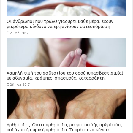
Οι άνθρωποι που τρώνε γιαούρτι κάθε μέρα, έχουν
μικρότερο κίνδυνο να εμφανίσουν οστεοπόρωση
23 Μάι 2017
Xαμηλή τιμή του ασβεστίου του ορού (υπασβεστιαιμία)
με αδυναμία, κράμπες, σπασμούς, καταρράκτη,
καρδιακές αρρυθμίες
26 Φεβ 2017
Αρθρίτιδες. Οστεοαρθρίτιδα, ρευματοειδής αρθρίτιδα,
ποδάγρα ή ουρική αρθρίτιδα. Τι πρέπει να κάνετε;