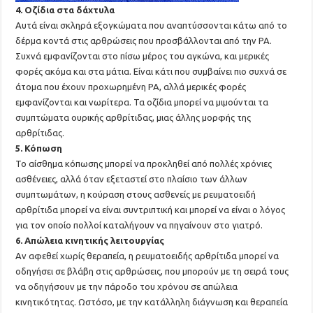
4. Οζίδια στα δάχτυλα
Αυτά είναι σκληρά εξογκώματα που αναπτύσσονται κάτω από το
δέρμα κοντά στις αρθρώσεις που προσβάλλονται από την ΡΑ.
Συχνά εμφανίζονται στο πίσω μέρος του αγκώνα, και μερικές
φορές ακόμα και στα μάτια. Είναι κάτι που συμβαίνει πιο συχνά σε
άτομα που έχουν προχωρημένη ΡΑ, αλλά μερικές φορές
εμφανίζονται και νωρίτερα. Τα οζίδια μπορεί να μιμούνται τα
συμπτώματα ουρικής αρθρίτιδας, μιας άλλης μορφής της
αρθρίτιδας.
5. Κόπωση
Το αίσθημα κόπωσης μπορεί να προκληθεί από πολλές χρόνιες
ασθένειες, αλλά όταν εξεταστεί στο πλαίσιο των άλλων
συμπτωμάτων, η κούραση στους ασθενείς με ρευματοειδή
αρθρίτιδα μπορεί να είναι συντριπτική και μπορεί να είναι ο λόγος
για τον οποίο πολλοί καταλήγουν να πηγαίνουν στο γιατρό.
6. Απώλεια κινητικής λειτουργίας
Αν αφεθεί χωρίς θεραπεία, η ρευματοειδής αρθρίτιδα μπορεί να
οδηγήσει σε βλάβη στις αρθρώσεις, που μπορούν με τη σειρά τους
να οδηγήσουν με την πάροδο του χρόνου σε απώλεια
κινητικότητας. Ωστόσο, με την κατάλληλη διάγνωση και θεραπεία