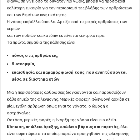
διάγνωση γίνει όσο το δυνατόν πιο νωρίς, μπορεί να προσφέρει
καλύτερη ευκαιρία για τον περιορισμό της βλάβης των αρθρώσεων
και των θεμάτων κινητικότητας.
Η νόσος εισβάλλει ύπουλα. Αρχίζει από τις μικρές αρθρώσεις των
χεριών
και των ποδιών και κατόπιν εκτείνεται κεντρικότερα.
Τα πρώτα σημάδια της πάθησης είναι
πόνος στις αρθρώσεις,
δυσκαμψία,
ευαισθησία και παραμόρφωσή τους, που αναπτύσσονται
μέσα σε διάστημα ετών.
Μία ή περισσότερες αρθρώσεις διογκώνονται και παρουσιάζουν
κάθε σημείο της φλεγμονής. Μερικές φορές η φλεγμονή αρχίζει σε
μία μεγάλη άρθρωση όπως είναι το γόνατο, ο ώμος ή ο
αστράγαλος.
Ωστόσο, μερικές φορές, η έναρξη της νόσου είναι πιο οξεία.
Κόπωση, απώλεια όρεξης, απώλεια βάρους και πυρετός,
όλα
είναι συμπτώματα τα οποία μπορεί να προηγηθούν της φλεγμονής