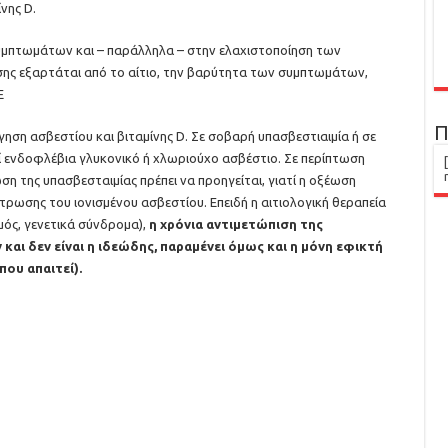
νης D.
υμπτωμάτων και – παράλληλα – στην ελαχιστοποίηση των
σης εξαρτάται από το αίτιο, την βαρύτητα των συμπτωμάτων,
Ε
Π
ηση ασβεστίου και βιταμίνης D. Σε σοβαρή υπασβεστιαιμία ή σε
ί ενδοφλέβια γλυκονικό ή χλωριούχο ασβέστιο. Σε περίπτωση
η της υπασβεσταιμίας πρέπει να προηγείται, γιατί η οξέωση
ρωσης του ιονισμένου ασβεστίου. Επειδή η αιτιολογική θεραπεία
μός, γενετικά σύνδρομα),
η χρόνια αντιμετώπιση της
 και δεν είναι η ιδεώδης, παραμένει όμως και η μόνη εφικτή
που απαιτεί).