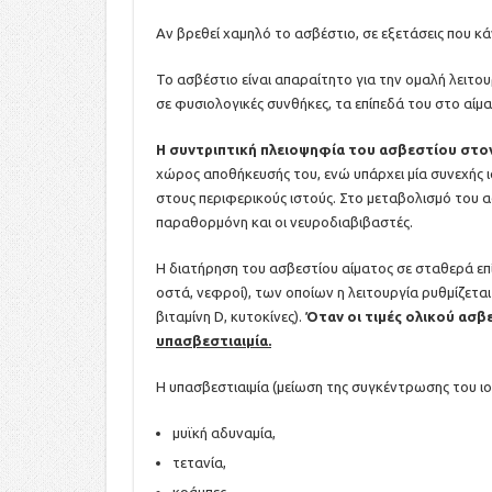
Αν βρεθεί χαμηλό το ασβέστιο, σε εξετάσεις που κ
Το ασβέστιο είναι απαραίτητο για την ομαλή λειτο
σε φυσιολογικές συνθήκες, τα επίπεδά του στο αίμα 
Η συντριπτική πλειοψηφία του ασβεστίου στον
χώρος αποθήκευσής του, ενώ υπάρχει μία συνεχής 
στους περιφερικούς ιστούς. Στο μεταβολισμό του α
παραθορμόνη και οι νευροδιαβιβαστές.
Η διατήρηση του ασβεστίου αίματος σε σταθερά επ
οστά, νεφροί), των οποίων η λειτουργία ρυθμίζετα
βιταμίνη D, κυτοκίνες).
Όταν οι τιμές ολικού ασβ
υπασβεστιαιμία.
Η υπασβεστιαιμία (μείωση της συγκέντρωσης του ιο
μυϊκή αδυναμία,
τετανία,
κράμπες