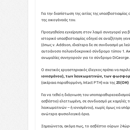
Για την διαπίστωση της αιτίας της υπασβεστιαιμίας
της οικογένειάς του.
Προηγηθείσα εγχείρηση στον λαιμό συνηγορεί για 
ιστορικό υπασβεστιαιμίας οδηγεί σε αναζήτηση γ
(όπως ν. Addison, ιδιαίτερα δε σε συνδυασμό με λε
αυτοάνοσο πολυενδοκρινικό σύνδρομο τύπου 1. Ακ
ανωμαλίες συνηγορούν για το σύνδρομο DiGeorge.
Ο σχετικός εργαστηριακός έλεγχος πρέπει να περι
ιονισμένου), των λευκωματινών, των φωσφορικ
(ακέραια παραθορμόνη, Intact PTH) και της
25(ΟΗ)
Για να τεθεί η διάγνωση του υποπαραθυρεοειδισμού 
ασβέστιο) ελαττωμένη, σε συνδυασμό με χαμηλές τ
λευκωματινών – ή ιονισμένου), χωρίς όμως να υπά
ανώτερα φυσιολογικά όρια.
Σημειώνεται, ακόμα πως, το ασβέστιο ούρων 24ώρο