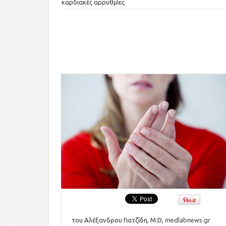
καρδιακές αρρυθμίες
του Αλέξανδρου Γιατζίδη, M.D,
medlabnews.gr