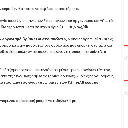
άνουμε, δεν θα πρέπει να περάσει απαρατήρητο.
υργία πολλών σημαντικών λειτουργιών του οργανισμού και γι΄αυτό,
διατηρούνται μέσα σε στενά όρια (8,5 – 10,5 mg/dl).
 οργανισμό βρίσκεται στο σκελετό,
ο οποίος χρησιμεύει και ως
ισορροπία στην ποσότητα του ασβεστίου που υπάρχει στο αίμα και
σβεστίου εμπλέκονται πολλοί παράγοντες όπως η βιταμίνη D, η
ίπεδα (ομοιοστασία) επιτυγχάνεται μέσω τριών οργάνων (έντερο,
ι από τις λεγόμενες ασβεστιοτρόπες ορμόνες (κυρίως παραθορμόνη,
εστίου αίματος είναι κατώτερες των 8,5 mg/dl
έχουμε
νισμένου ασβεστίου) μπορεί να εκδηλωθεί με: