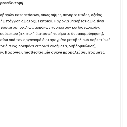
ρεοειδεκτομή
 σοβαρών καταστάσεων, όπως σήψης, παγκρεατίτιδας, οξείας
 μετάγγιση αίματος με κιτρικό. Η χρόνια υπασβεστιαιμία είναι
φείλεται σε ποικιλία φαρμάκων νοσημάτων και διαταραχών.
ασβεστίου (π.χ. κακή διατροφή νοσήματα δυσαπορρόφησης),
τίου από τον οργανισμό διαταραγμένο μεταβολισμό ασβεστίου ή
οειδισμός, ορισμένα νεφρικά νοσήματα, ραβδομυόλυση),
ων.
Η χρόνια υπασβεστιαιμία συχνά προκαλεί συμπτώματα