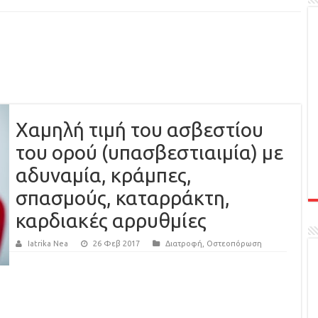
Xαμηλή τιμή του ασβεστίου
του ορού (υπασβεστιαιμία) με
αδυναμία, κράμπες,
σπασμούς, καταρράκτη,
καρδιακές αρρυθμίες
Iatrika Nea
26 Φεβ 2017
Διατροφή
,
Οστεοπόρωση