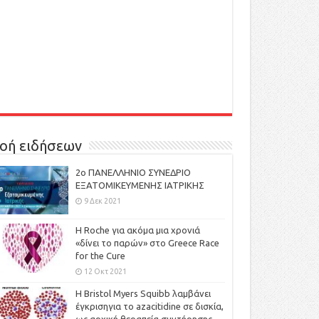
οή ειδήσεων
2ο ΠΑΝΕΛΛΗΝΙΟ ΣΥΝΕΔΡΙΟ
ΕΞΑΤΟΜΙΚΕΥΜΕΝΗΣ ΙΑΤΡΙΚΗΣ
9 Δεκ 2021
H Roche για ακόμα μια χρονιά
«δίνει το παρών» στο Greece Race
for the Cure
12 Οκτ 2021
Η Bristol Myers Squibb λαμβάνει
έγκρισηγια το azacitidine σε δισκία,