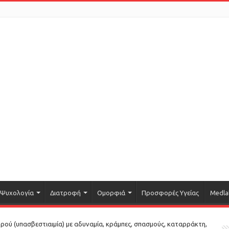
Ψυχολογία
Διατροφή
Ομορφιά
Προσφορές Υγείας
Medla
ρού (υπασβεστιαιμία) με αδυναμία, κράμπες, σπασμούς, καταρράκτη,