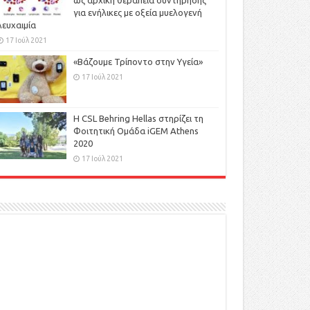
ως αρχική θεραπεία συντήρησης
για ενήλικες με οξεία μυελογενή
λευχαιμία
17 Ιούλ 2021
«Βάζουμε Τρίποντο στην Υγεία»
17 Ιούλ 2021
H CSL Behring Hellas στηρίζει τη
Φοιτητική Ομάδα iGEM Athens
2020
17 Ιούλ 2021