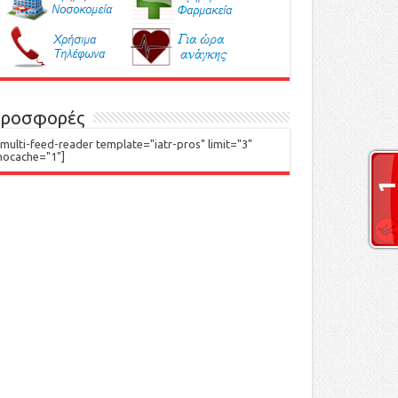
ροσφορές
[multi-feed-reader template="iatr-pros" limit="3"
nocache="1"]