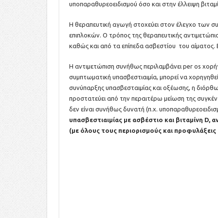
υποπαραθυρεοειδισμού όσο και στην έλλειψη βιταμί
Η θεραπευτική αγωγή στοχεύει στον έλεγχο των σ
επιπλοκών. Ο τρόπος της θεραπευτικής αντιμετώπι
καθώς και από τα επίπεδα ασβεστίου του αίματος. 
Η αντιμετώπιση συνήθως περιλαμβάνει per os χορήγ
συμπτωματική υπασβεστιαιμία, μπορεί να χορηγηθε
συνύπαρξης υπασβεσταιμίας και οξέωσης, η διόρθωσ
προστατεύει από την περαιτέρω μείωση της συγκέντ
δεν είναι συνήθως δυνατή (π.χ. υποπαραθυρεοειδισ
υπασβεστιαιμίας με ασβέστιο και βιταμίνη D, αν
(με όλους τους περιορισμούς και προφυλάξεις 