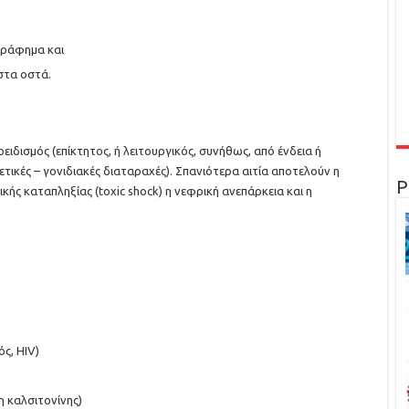
γράφημα και
στα οστά.
ειδισμός (επίκτητος, ή λειτουργικός, συνήθως, από ένδεια ή
ετικές – γονιδιακές διαταραχές). Σπανιότερα αιτία αποτελούν η
Ρ
κής καταπληξίας (toxic shock) η νεφρική ανεπάρκεια και η
ς, HIV)
 καλσιτονίνης)