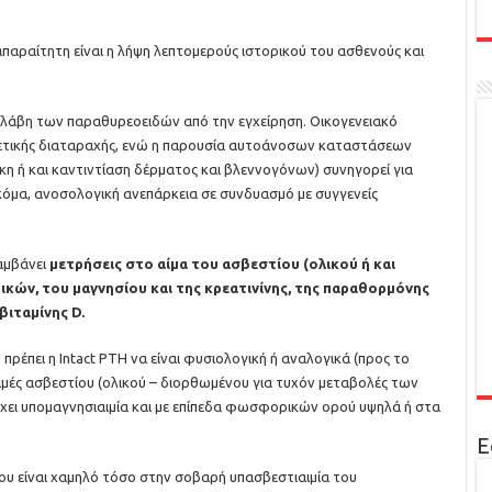
 απαραίτητη είναι η λήψη λεπτομερούς ιστορικού του ασθενούς και
βλάβη των παραθυρεοειδών από την εγχείρηση. Οικογενειακό
ενετικής διαταραχής, ενώ η παρουσία αυτοάνοσων καταστάσεων
ύκη ή και καντιντίαση δέρματος και βλεννογόνων) συνηγορεί για
όμα, ανοσολογική ανεπάρκεια σε συνδυασμό με συγγενείς
λαμβάνει
μετρήσεις στο αίμα του ασβεστίου (ολικού ή και
ών, του μαγνησίου και της κρεατινίνης, της παραθορμόνης
βιταμίνης D.
πρέπει η Intact PTH να είναι φυσιολογική ή αναλογικά (προς το
ιμές ασβεστίου (ολικού – διορθωμένου για τυχόν μεταβολές των
ρχει υπομαγνησιαιμία και με επίπεδα φωσφορικών ορού υψηλά ή στα
Ε
υ είναι χαμηλό τόσο στην σοβαρή υπασβεστιαιμία του