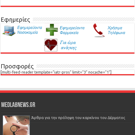
Εφημερίες
Προσφορές
[multi-feed-reader template="iatr-pros" limit="3" nocache="1"]
Medlabnews.gr
Άρθρα για την πρόληψη του καρκίνου του Δέρματος