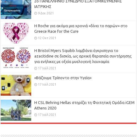
2ο ΠΑΝΕΛΛΗΝΙΟ ΣΥΝΕΔΡΙΟ ΕΞΑΤΟΜΙΚΕΥΜΕΝΗΣ
ΙΑΤΡΙΚΗΣ
9 Δεκ 2021
H Roche για ακόμα μια χρονιά «δίνει το παρών» στο
Greece Race for the Cure
12 Οκτ 2021
Η Bristol Myers Squibb λαμβάνει έγκρισηγια το
azacitidine σε δισκία, ως αρχική θεραπεία συντήρησης
για ενήλικες με οξεία μυελογενή λευχαιμία
17 Ιούλ 2021
«Βάζουμε Τρίποντο στην Υγεία»
17 Ιούλ 2021
H CSL Behring Hellas στηρίζει τη Φοιτητική Ομάδα iGEM
Athens 2020
17 Ιούλ 2021