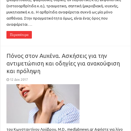
(οστεοαρθρίτιδα κ.α.), τραυματικη, σηπτική (μικροβιακή, ιογενής,
μυκητιασική κ.α.. Η αρθρίτιδα αναφέρεται συχνά ως μία μόνο
ασθένεια. Στην πραγματικότητα όμως, είναι ένας όρος που
αναφέρεται …
Περισσότερα
Πόνος στον Αυχένα. Ασκήσεις για την
αντιμετώπιση και οδηγίες για ανακούφιση
και πρόληψη
12 Δεκ 2017
του Κωνσταντίνου Λούβρου, Μ.D., medlabnews.gr Αφήστε για λίγο