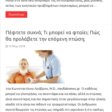
πάνω στο γενετικό υπόβαθρο της οστεοαρθρίτιδας, μιας βασικής
αιτίας των κινητικών προβλημάτων παγκοσμίως, μπορεί να …
Περισσότερα
Πέφτετε συχνά; Τι μπορεί να φταίει; Πώς
θα προλάβετε την επόμενη πτώση;
10 Μαρ 2018
του Κωνσταντίνου Λούβρου, M.D., medlabnews.gr Ο καθένας
μπορεί να γλιστρήσει, να σκοντάψει και να πέσει, αλλά οι πτώσεις
είναι συχνότερες και πιο σημαντικές όταν μεγαλώνουμε στην ηλικία,
επειδή τότε είναι πιο πιθανό να τραυματιστούμε. Οι άνθρωποι
συχνά θεωρούν τις πτώσεις ως «σημάδι ότι γερνάνε» ή ότι «απλώς