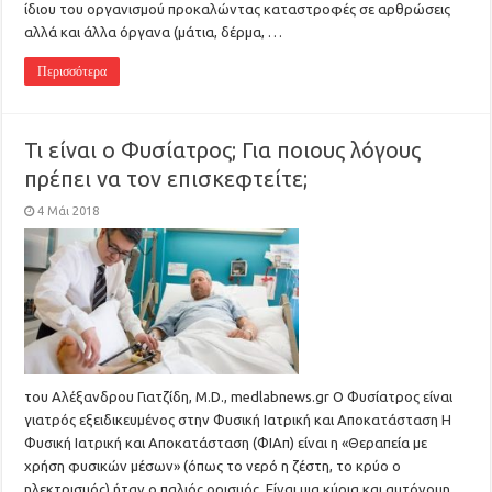
ίδιου του οργανισμού προκαλώντας καταστροφές σε αρθρώσεις
αλλά και άλλα όργανα (μάτια, δέρμα, …
Περισσότερα
Τι είναι ο Φυσίατρος; Για ποιους λόγους
πρέπει να τον επισκεφτείτε;
4 Μάι 2018
του Αλέξανδρου Γιατζίδη, M.D., medlabnews.gr Ο Φυσίατρος είναι
γιατρός εξειδικευμένος στην Φυσική Ιατρική και Αποκατάσταση Η
Φυσική Ιατρική και Αποκατάσταση (ΦΙΑπ) είναι η «Θεραπεία με
χρήση φυσικών μέσων» (όπως το νερό η ζέστη, το κρύο ο
ηλεκτρισμός) ήταν ο παλιός ορισμός. Είναι μια κύρια και αυτόνομη