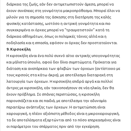
διάρκεια της ζωής, εάν δεν αντιμετωπιστούν άμεσα, μπορεί να
έχουν συνέπειες στη γονιμότητα μακροπρόθεσμα. Μπορεί όλοι να
μιλούν για τη σημασία της άσκησης στη διατήρηση της καλής
φυσικής κατάστασης, ωστόσο η αντρική γονιμότητα και πιο
συγκεκριμένα οι όρχεις μπορεί να “τραυματιστούν” κατά τη
διάρκεια αθλημάτων, όπως οι πολεμικές τέχνες αλλά και η
ποδηλασία και η ιππασία, εφόσον οι όρχεις δεν προστατεύονται.
9. Κιρσοκήλη
Η κιρσοκήλη είναι ένα πολύ συχνό αίτιο αντρικής υπογονιμότητας
και μάλιστα ύπουλο, αφού δεν δίνει συμπτώματα. Πρόκειται για
διάταση και ανεπάρκεια των φλεβών των όρχεων (αντίστοιχο με
τους κιρσούς στα κάτω άκρα), με αποτέλεσμα διαταραχή στη
λειτουργία των όρχεων. Η κιρσοκήλη επιδρά αργά και πολλοί
άντρες με κιρσοκήλη, εάν τεκνοποιήσουν σε νέα ηλικία, δεν θα
έχουν πρόβλημα. Σε σπάνιες περιπτώσεις, η κιρσοκήλη
παρουσιάζεται και σε παιδιά, με αποτέλεσμα την αδυναμία
περαιτέρω ανάπτυξης των όρχεων. Η αντιμετώπιση είναι
χειρουργική, η πλέον αξιόπιστη μέθοδος είναι η μικροχειρουργική,
τα δε αποτελέσματα εξαρτώνται από το πόσο επηρεασμένες είναι
οι παράμετροι του σπέρματος πριν από την εγχείρηση.