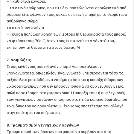
– η καθιστική εργασία,
– τα στενά εσώρουχα, που είτε δεν αποτελούνται αποκλειστικά από
βαμβάκι είτε φέρνουν τους όρχεις σε στενή επαφή με το θερμότερο
ανθρώπινο σώμα,
τα στενά παντελόνια
– Τέλος η πολύωρη χρήση των laptops (η θερμοκρασία τους μπορεί
να φτάσει τους 70ο C, όταν τους έχει κανείς στα γόνατά του,
εκπέμπουν τη θερμότητα στους όρχεις. Μ
7. Λοιμώξεις
Στους κινδύνους που πιθανόν μπορεί να προκαλέσουν
υπογονιμότητα, όπως πλέον είναι γνωστό, υπεισέρχονται τόσο τα
σεξουαλικά μεταδιδόμενα νοσήματα όσο και η ύπαρξη διάφορων
μικροοργανισμών που δεν μπορούν φυσικά να ανιχνευθούν με μία
απλή παρατήρηση στο μικροσκόπιο. Η ύπαρξή τους ή οι φλεγμονές
των γεννητικών οργάνων όπως προστατίτιδα και επιδιδυμίτιδα που
είναι δυνατόν να προκαλέσουν, έχουν ως αποτέλεσμα την αλλαγή
στην ποιότητα του σπέρματος.
8. Τραυματισμοί γεννητικών οργάνων
Τραυματισμοί των όρχεων που μπορεί να συμβούν κατά τη