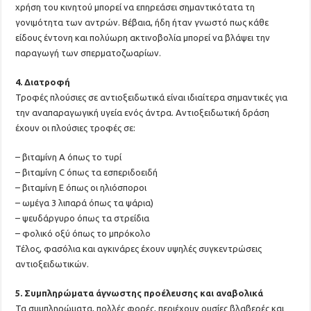
χρήση του κινητού μπορεί να επηρεάσει σημαντικότατα τη
γονιμότητα των αντρών. Βέβαια, ήδη ήταν γνωστό πως κάθε
είδους έντονη και πολύωρη ακτινοβολία μπορεί να βλάψει την
παραγωγή των σπερματοζωαρίων.
4. Διατροφή
Τροφές πλούσιες σε αντιοξειδωτικά είναι ιδιαίτερα σημαντικές για
την αναπαραγωγική υγεία ενός άντρα. Αντιοξειδωτική δράση
έχουν οι πλούσιες τροφές σε:
– βιταμίνη Α όπως το τυρί
– βιταμίνη C όπως τα εσπεριδοειδή
– βιταμίνη Ε όπως οι ηλιόσποροι
– ωμέγα 3 λιπαρά όπως τα ψάρια)
– ψευδάργυρο όπως τα στρείδια
– φολικό οξύ όπως το μπρόκολο
Τέλος, φασόλια και αγκινάρες έχουν υψηλές συγκεντρώσεις
αντιοξειδωτικών.
5. Συμπληρώματα άγνωστης προέλευσης και αναβολικά
Τα συμπληρώματα, πολλές φορές, περιέχουν ουσίες βλαβερές και