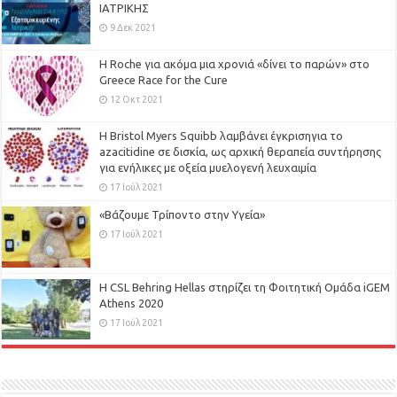
ΙΑΤΡΙΚΗΣ
9 Δεκ 2021
H Roche για ακόμα μια χρονιά «δίνει το παρών» στο
Greece Race for the Cure
12 Οκτ 2021
Η Bristol Myers Squibb λαμβάνει έγκρισηγια το
azacitidine σε δισκία, ως αρχική θεραπεία συντήρησης
για ενήλικες με οξεία μυελογενή λευχαιμία
17 Ιούλ 2021
«Βάζουμε Τρίποντο στην Υγεία»
17 Ιούλ 2021
H CSL Behring Hellas στηρίζει τη Φοιτητική Ομάδα iGEM
Athens 2020
17 Ιούλ 2021