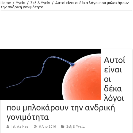
Home
/
Υγεία
/
Σεξ & Υγεία
/
Αυτοί είναι οι δέκα λόγοι που μπλοκάρουν
την ανδρική γονιμότητα
Αυτοί
είναι
οι
δέκα
λόγοι
που μπλοκάρουν την ανδρική
γονιμότητα
Iatrika Nea
6 Απρ 2016
Σεξ & Υγεία