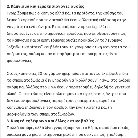
2. Κάπνισμα και εξαρτησιογόνες ουσίες
Γνωρίζουμε πως ο καπνός αλλά και τα προϊόντα της καύσης του
λευκού χαρτιού που τον περικλείει έχουν βλαπτική επίδραση στην
γονιμότητα ενός άντρα. Έτσι, υπάρχουν αρκετές μελέτες
δημοσιευμένες σε επιστημονικά περιοδικά, που αποδεικνύουν πως
το κάπνισμα και οι εισπνεόμενες ουσίες προκαλούν το λεγόμενο
“οξειδωτικό stress” και βλάπτουν τη γονιμοποιητική ικανότητα του
σπέρματος, ακόμη και αν οι παράμετροι του σπέρματος είναι
φυσιολογικές.
Στους καπνιστές 20 τσιγάρων ημερησίως και πάνω, έχει βρεθεί ότι
τα σπερματοζωάρια δεν μπορούν να “κολλήσουν” πάνω στο ωάριο
ακόμη και βλάβες στο DNA έχουν παρατηρηθεί, δηλαδή το γενετικό
υλικό. Οι επιπτώσεις είναι πολύ σημαντικότερες στους άντρες που
δεν έχουν φυσιολογικές παραμέτρους σπέρματος, αφού το
κάπνισμα επιδεινώνει τον αριθμό, την κινητικότητα και τη
μορφολογία των σπερματοζωαρίων.
3. Κινητό τηλέφωνο και άλλες ακτινοβολίες
Πολλά ακούμε, αλλά λίγα γνωρίζουμε για το θέμα, αφού δυστυχώς
υπάρχει μόνο μία επιστημονική μελέτη που δείχνει πως η πολύωρη