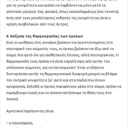
για τη γονιμότητα και πρέπει να λαμβάνονται μόνο μετά τη
σύσταση γιατρού. Και, φυσικά, όπως επανειλημμένως έχει τονιστεί,
ένας από τους μεγαλύτερους εχθρούς της γονιμότητας είναι η
χρήση αναβολικών από τους άντρες.
6. Αύξηση της θερμοκρασίας των όρχεων
Ενώ οι ωοθήκες στις γυναίκες βρίσκονται προστατευμένες στο
εσωτερικό του σώματός τους, οι όρχεις βρίσκονται έξω από το
σώμα. Και αυτό όχι για αισθητικούς λόγους, αλλά λειτουργικούς. Η
θερμοκρασία τους πρέπει να είναι χαμηλότερη από αυτήν του
υπόλοιπου σώματος, για να λειτουργούν! Έτσι, οτιδήποτε
διαταράσσει αυτήν τη θερμοκρασιακή διαφορά μπορεί να βλάψει
την αντρική γονιμότητα (γι’ αυτό και στα παιδιά που έχουν
κρυψορχία, δηλαδή οι όρχεις παραμένουν μέσα στο σώμα, πρέπει να
παρέμβουμε νωρίς και να αποκαταστήσουμε τη θέση τους στο
όσχεο).
Αρνητικοί παράγοντες είναι:
– η παχυσαρκία,