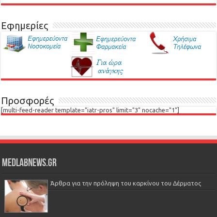
Εφημερίες
Προσφορές
[multi-feed-reader template="iatr-pros" limit="3" nocache="1"]
Medlabnews.gr
Άρθρα για την πρόληψη του καρκίνου του Δέρματος